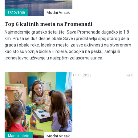
Putovanja
Modni Vrisak
Top 6 kultnih mesta na Promenadi
Najmodernije gradsko šetalište, Sava Promenada dugačko je 1,8
km. Pruža se duž desne obale Save i predstavlja spoj starog dela
grada i obale reke. Idealno mesto za sve aktivnosti na otvorenom
kao što su vožnja bicikla ili rolera, odbojka na pesku, šetnja ili
jednostavno uživanje u najlepšim zalascima sunca.
16.11.2022
0
Mama i dete
Modni Vrisak