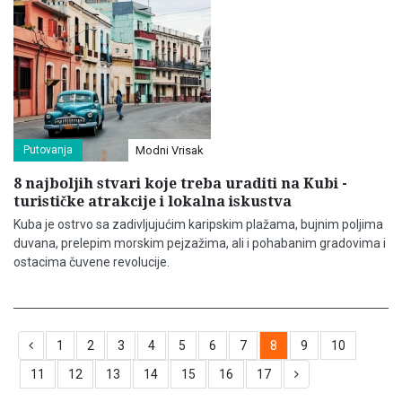
Putovanja
Modni Vrisak
8 najboljih stvari koje treba uraditi na Kubi -
turističke atrakcije i lokalna iskustva
Kuba je ostrvo sa zadivljujućim karipskim plažama, bujnim poljima
duvana, prelepim morskim pejzažima, ali i pohabanim gradovima i
ostacima čuvene revolucije.
1
2
3
4
5
6
7
8
9
10
11
12
13
14
15
16
17