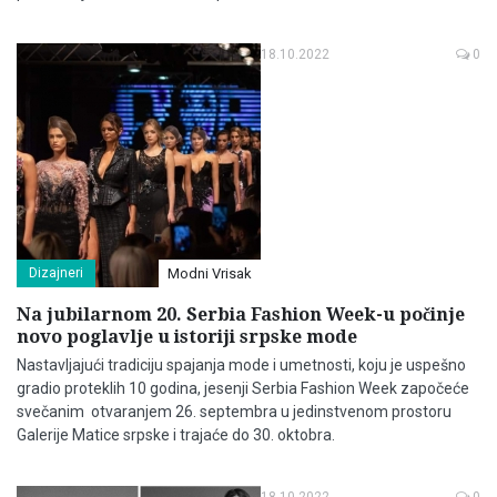
18.10.2022
0
Dizajneri
Modni Vrisak
Na jubilarnom 20. Serbia Fashion Week-u počinje
novo poglavlje u istoriji srpske mode
Nastavljajući tradiciju spajanja mode i umetnosti, koju je uspešno
gradio proteklih 10 godina, jesenji Serbia Fashion Week započeće
svečanim otvaranjem 26. septembra u jedinstvenom prostoru
Galerije Matice srpske i trajaće do 30. oktobra.
18.10.2022
0