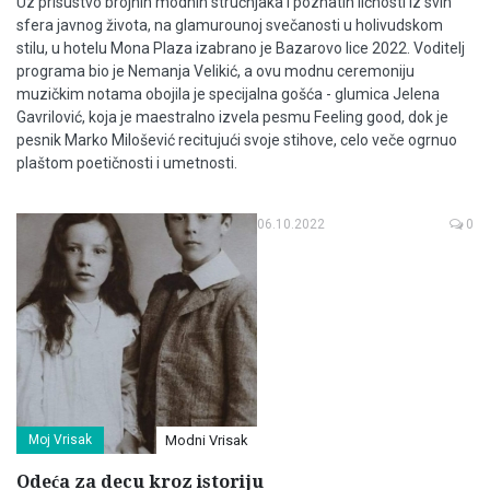
Uz prisustvo brojnih modnih stručnjaka i poznatih ličnosti iz svih
sfera javnog života, na glamurounoj svečanosti u holivudskom
stilu, u hotelu Mona Plaza izabrano je Bazarovo lice 2022. Voditelj
programa bio je Nemanja Velikić, a ovu modnu ceremoniju
muzičkim notama obojila je specijalna gošća - glumica Jelena
Gavrilović, koja je maestralno izvela pesmu Feeling good, dok je
pesnik Marko Milošević recitujući svoje stihove, celo veče ogrnuo
plaštom poetičnosti i umetnosti.
06.10.2022
0
Moj Vrisak
Modni Vrisak
Odeća za decu kroz istoriju