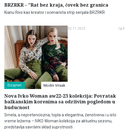
BRZRKR – ’’Rat bez kraja, čovek bez granica
Kianu Rivs kao kreator i scenarista strip serijala BRZRKR
02.11.2022
0
Dizajneri
Modni Vrisak
Nova Ivko Woman aw22-23 kolekcija: Povratak
balkanskim korenima sa održivim pogledom u
budućnost
Smela, a nepretenciozna, topla a elegantna, ženstvena i u isto
vreme ležerna – IVKO Woman kolekcija za aktuelnu sezonu,
predstavlja savršeni sklad suprotnosti