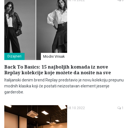
Dizajneri
Modni Vrisak
Back To Basics: 15 najboljih komada iz nove
Replay kolekcije koje možete da nosite na sve
Italijanski denim brend Replay predstavio je novu kolekciju prepunu
modnih klasika koji će postati neizostavan element jesenje
garderobe.
18.10.2022
1