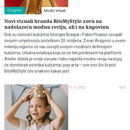
Dizajneri
Modni Vrisak
Novi vizuali branda BiteMyStyle zovu na
nadolazeću modnu reviju, ali i na kupovinu
Dok su osnivači kubizma Georges Braque i Pablo Picasso osvajali
svojom umjetnošću početkom 20. stoljeća, Zoran Aragović u ovom
mileniju sigurno će vas osvojiti svojom modnom definicijom
kubizma. Urbana kolekcija koja će se tek predstaviti na platformi
Atelier dobila je svoje vizuale i tako najavila modnu reviju na kojoj
će dominirati estetika kubizma i pop arta – sve ono što brand
BiteMyStyle čini onakvim kakav jest.
18.10.2022
0