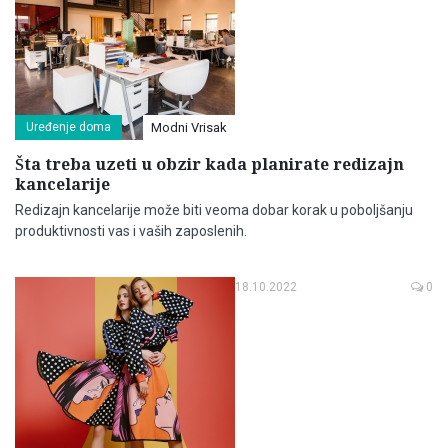
Uređenje doma
Modni Vrisak
Šta treba uzeti u obzir kada planirate redizajn
kancelarije
Redizajn kancelarije može biti veoma dobar korak u poboljšanju
produktivnosti vas i vaših zaposlenih.
18.10.2022
0