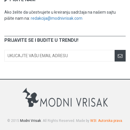
Ako želite da učestvujete u kreiranju sadržaja na našem sajtu
pišite nam na:
redakcija@modnivrisak.com
PRIJAVITE SE I BUDITE U TRENDU!
© 2015
Modni Vrisak
. All Rights Reserved. Made by
W3I
.
Autorska prava
.