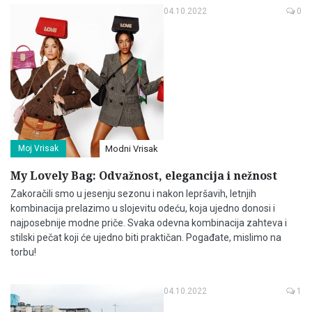
04.10.2022
0
Moj Vrisak
Modni Vrisak
My Lovely Bag: Odvažnost, elegancija i nežnost
Zakoračili smo u jesenju sezonu i nakon lepršavih, letnjih
kombinacija prelazimo u slojevitu odeću, koja ujedno donosi i
najposebnije modne priče. Svaka odevna kombinacija zahteva i
stilski pečat koji će ujedno biti praktičan. Pogađate, mislimo na
torbu!
04.10.2022
1