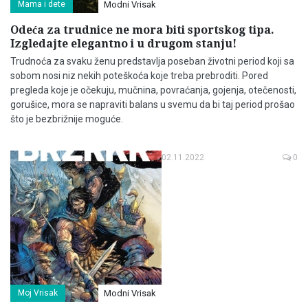
Mama i dete
Modni Vrisak
Odeća za trudnice ne mora biti sportskog tipa.
Izgledajte elegantno i u drugom stanju!
Trudnoća za svaku ženu predstavlja poseban životni period koji sa
sobom nosi niz nekih poteškoća koje treba prebroditi. Pored
pregleda koje je očekuju, mučnina, povraćanja, gojenja, otečenosti,
gorušice, mora se napraviti balans u svemu da bi taj period prošao
što je bezbrižnije moguće.
02.11.2022
0
Moj Vrisak
Modni Vrisak