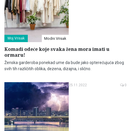
Moj Vrisak
Modni Vrisak
Komadi odeće koje svaka žena mora imati u
ormaru!
Ženska garderoba ponekad ume da bude jako opterećujuća zbog
svih tih različitih oblika, dezena, dizajna, i slično.
25.11.2022
0