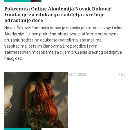
Pokrenuta Online Akademija Novak Đoković
Fondacije za edukaciju roditelja i srećnije
odrastanje dece
Novak Đoković Fondacija danas je objavila pokretanje svoje Online
Akademije – nove praktično-obrazovne platforme namenjene
pružanju sadržajne edukacije roditeljima, starateljima,
vaspitačima, ostalim članovima šire porodice i svim
zainteresovanim osobama sa ciljem pružanja srećnog detinjstva
našoj deci.
03.11.2022
0