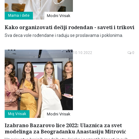
Mama i dete
Modni Vrisak
Kako organizovati dečiji rođendan - saveti i trikovi
Sva deca vole rođendane i raduju se proslavama i poklonima.
10.10.2022
0
Moj Vrisak
Modni Vrisak
Izabrano Bazarovo lice 2022: Ulaznica za svet
modelinga za Beograđanku Anastasiju Mitrović