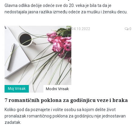
Glavna odlika dečije odeće sve do 20. veka je bila ta da je
nedostajala jasna razlika između odeće za mušku i žensku decu.
04.10.2022
0
Moj Vrisak
Modni Vrisak
7 romantičnih poklona za godišnjicu veze i braka
Koliko god da poznajete i volite osobu sa kojom delite život
pronalazak romantičnog poklona za godišnjicu nije jednostavan
zadatak.