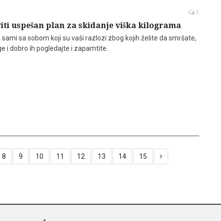
1
ti uspešan plan za skidanje viška kilograma
sami sa sobom koji su vaši razlozi zbog kojih želite da smršate,
ge i dobro ih pogledajte i zapamtite.
8
9
10
11
12
13
14
15