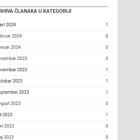
RHIVA ČLANAKA U KATEGORIJI
art 2024
1
bruar 2024
0
anuar 2024
0
ecembar 2023
0
ovembar 2023
1
ktobar 2023
1
eptember 2023
1
vgust 2023
0
l 2023
1
un 2023
0
aj 2023
0