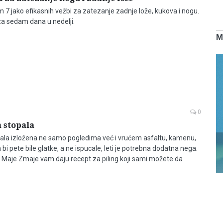
 7 jako efikasnih vežbi za zatezanje zadnje lože, kukova i nogu.
a sedam dana u nedelji.
M
0
a stopala
pala izložena ne samo pogledima već i vrućem asfaltu, kamenu,
 bi pete bile glatke, a ne ispucale, leti je potrebna dodatna nega.
 Maje Zmaje vam daju recept za piling koji sami možete da