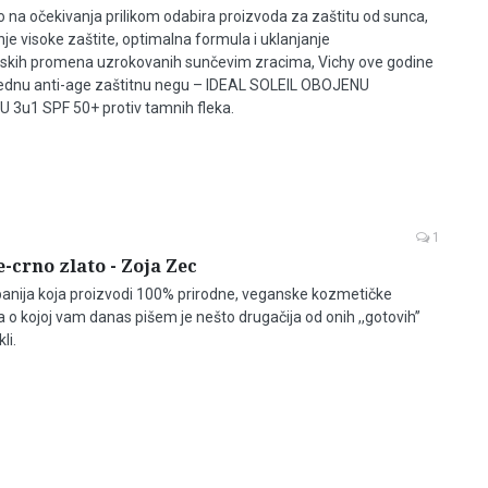
o na očekivanja prilikom odabira proizvoda za zaštitu od sunca,
je visoke zaštite, optimalna formula i uklanjanje
jskih promena uzrokovanih sunčevim zracima, Vichy ove godine
rednu anti-age zaštitnu negu – IDEAL SOLEIL OBOJENU
3u1 SPF 50+ protiv tamnih fleka.
1
e-crno zlato - Zoja Zec
anija koja proizvodi 100% prirodne, veganske kozmetičke
o kojoj vam danas pišem je nešto drugačija od onih ,,gotovih’’
li.