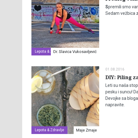
S
premili smo vam
Sedam vežbica z
Lepota & Zdravlje
Dr. Slavica Vukosavljević
01.08.2016
DIY: Piling z
Leti su naša sto
pesku i suncu! Da
Devojke sa bloga
napravite.
Lepota & Zdravlje
Maje Zmaje