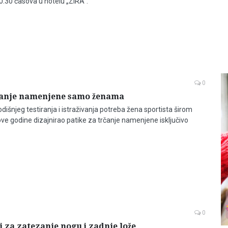
:30 časova u hotelu „ZIRA“.
0
rčanje namenjene samo ženama
išnjeg testiranja i istraživanja potreba žena sportista širom
ove godine dizajnirao patike za trčanje namenjene isključivo
0
i za zatezanje nogu i zadnje lože