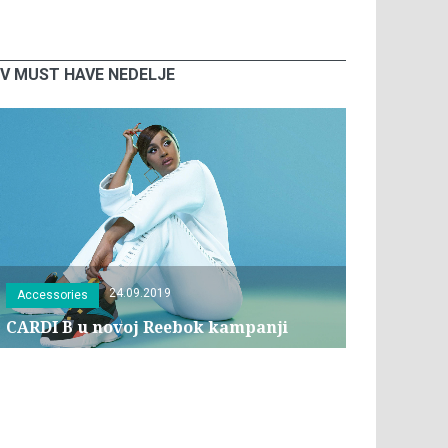
V MUST HAVE NEDELJE
24.09.2019
Accessories
CARDI B u novoj Reebok kampanji