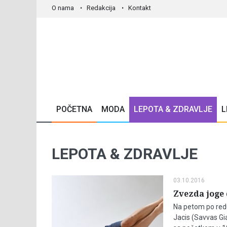
O nama
Redakcija
Kontakt
POČETNA
MODA
LEPOTA & ZDRAVLJE
L
LEPOTA & ZDRAVLJE
03.10.2016
Zvezda joge 
Na petom po redu
Jacis (Savvas Gia