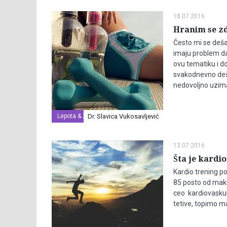
18.07.2016
Hranim se zd
Često mi se dešav
imaju problem da
ovu tematiku i do
svakodnevno deša
nedovoljno uzim
Lepota & Zdravlje
Dr. Slavica Vukosavljević
13.07.2016
Šta je kardi
Kardio trening p
85 posto od maks
ceo kardiovaskul
tetive, topimo m