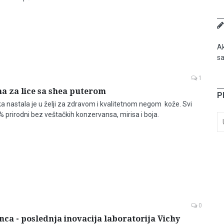
Ak
sa
1
 za lice sa shea puterom
P
 nastala je u želji za zdravom i kvalitetnom negom kože. Svi
 prirodni bez veštačkih konzervansa, mirisa i boja.
0
unca - poslednja inovacija laboratorija Vichy