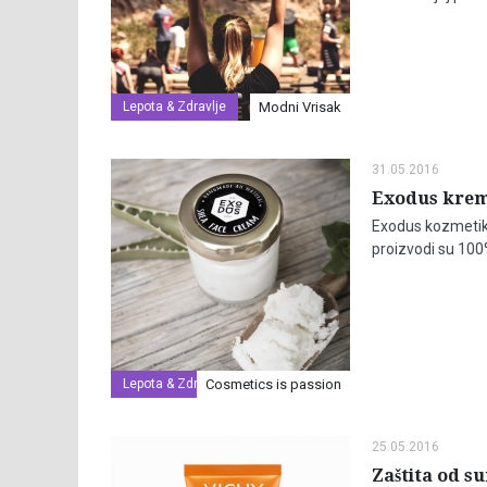
Lepota & Zdravlje
Modni Vrisak
31.05.2016
Exodus krema
Exodus kozmetika
proizvodi su 100%
Lepota & Zdravlje
Cosmetics is passion
25.05.2016
Zaštita od s