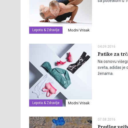
sa početkom u 10
Lepota & Zdravlje
Modni Vrisak
04.09.2016
Patike za t
Na osnovu višegod
sveta, adidas je 
ženama.
Lepota & Zdravlje
Modni Vrisak
07.08.2016
Predlog vežb