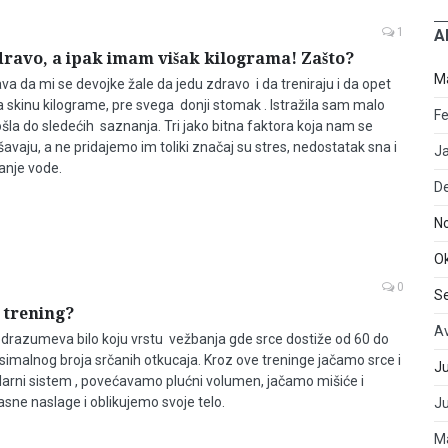
1
A
ravo, a ipak imam višak kilograma! Zašto?
M
a da mi se devojke žale da jedu zdravo i da treniraju i da opet
 skinu kilograme, pre svega donji stomak . Istražila sam malo
Fe
šla do sledećih saznanja. Tri jako bitna faktora koja nam se
vaju, a ne pridajemo im toliki značaj su stres, nedostatak sna i
J
anje vode.
D
N
O
0
S
o trening?
A
odrazumeva bilo koju vrstu vežbanja gde srce dostiže od 60 do
imalnog broja srčanih otkucaja. Kroz ove treninge jačamo srce i
Ju
arni sistem , povećavamo plućni volumen, jačamo mišiće i
asne naslage i oblikujemo svoje telo.
J
M