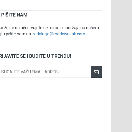
PIŠITE NAM
o želite da učestvujete u kreiranju sadržaja na našem
jtu pišite nam na:
redakcija@modnivrisak.com
RIJAVITE SE I BUDITE U TRENDU!