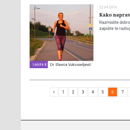
22.04.2016
Kako napravi
Razmislite dobro 
zapišite te razlo
Lepota & Zdravlje
Dr. Slavica Vukosavljević
1
2
3
4
5
6
7