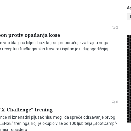
Ap
2
pon protiv opadanja kose
 vrlo blag, na biljnoj bazi koji se preporučuje za trajnu negu
 recepturi fruškogorskih travara i ispitan je u dugogodišnjoj
0
"X-Challenge" trening
sunce ni iznenadni pljusak nisu mogli da spreče održavanje prvog
NGE“ treninga, koji je okupio više od 100 ljubitelja „BootCamp“-
rnici Topčidera.