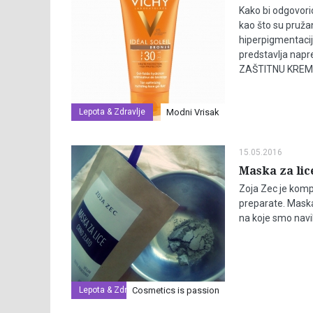
Kako bi odgovori
kao što su pružan
hiperpigmentaci
predstavlja nap
ZAŠTITNU KREMU 
Lepota & Zdravlje
Modni Vrisak
15.05.2016
Maska za lic
Zoja Zec je komp
preparate. Maska 
na koje smo navik
Lepota & Zdravlje
Cosmetics is passion