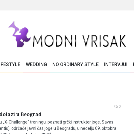
IFESTYLE
WEDDING
NO ORDINARY STYLE
INTERVJUI
0
dolazi u Beograd
 „X-Challenge“ treningu, poznati grčki instruktor joge, Savas
ntis), održaće javni čas joge u Beogradu, u nedelju 09. oktobra