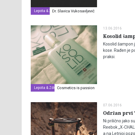
Lepota & Zdravlje
Dr. Slavica Vukosavljević
13.06.2016
Kosolid šam
Kosolid šampon je
kose. Rađen je po
praksi.
Lepota & Zdravlje
Cosmetics is passion
07.06.2016
Održan prvi 
Ni prilično jako 
Reebok „X-CHALLE
a na Letnjoj pozo