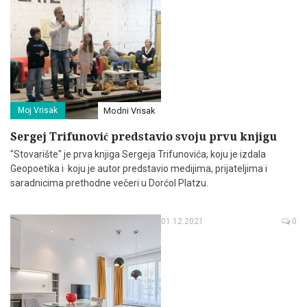
Moj Vrisak
Modni Vrisak
Sergej Trifunović predstavio svoju prvu knjigu
"Stovarište" je prva knjiga Sergeja Trifunovića, koju je izdala
Geopoetika i koju je autor predstavio medijima, prijateljima i
saradnicima prethodne večeri u Dorćol Platzu.
01.12.2021
0