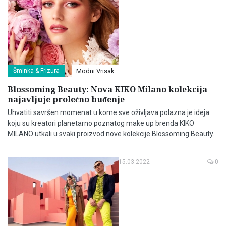
Šminka & Frizura
Modni Vrisak
Blossoming Beauty: Nova KIKO Milano kolekcija
najavljuje prolećno buđenje
Uhvatiti savršen momenat u kome sve oživljava polazna je ideja
koju su kreatori planetarno poznatog make up brenda KIKO
MILANO utkali u svaki proizvod nove kolekcije Blossoming Beauty.
15.03.2022
0