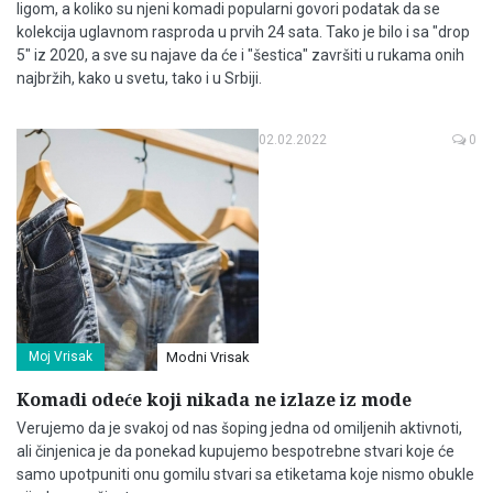
ligom, a koliko su njeni komadi popularni govori podatak da se
kolekcija uglavnom rasproda u prvih 24 sata. Tako je bilo i sa "drop
5" iz 2020, a sve su najave da će i "šestica" završiti u rukama onih
najbržih, kako u svetu, tako i u Srbiji.
02.02.2022
0
Moj Vrisak
Modni Vrisak
Komadi odeće koji nikada ne izlaze iz mode
Verujemo da je svakoj od nas šoping jedna od omiljenih aktivnoti,
ali činjenica je da ponekad kupujemo bespotrebne stvari koje će
samo upotpuniti onu gomilu stvari sa etiketama koje nismo obukle