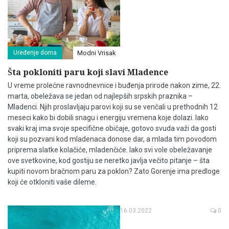
Uređenje doma
Modni Vrisak
Šta pokloniti paru koji slavi Mladence
U vreme prolećne ravnodnevnice i buđenja prirode nakon zime, 22.
marta, obeležava se jedan od najlepših srpskih praznika –
Mladenci. Njih proslavljaju parovi koji su se venčali u prethodnih 12
meseci kako bi dobili snagu i energiju vremena koje dolazi. Iako
svaki kraj ima svoje specifične običaje, gotovo svuda važi da gosti
koji su pozvani kod mladenaca donose dar, a mlada tim povodom
priprema slatke kolačiće, mladenčiće. Iako svi vole obeležavanje
ove svetkovine, kod gostiju se neretko javlja večito pitanje – šta
kupiti novom bračnom paru za poklon? Zato Gorenje ima predloge
koji će otkloniti vaše dileme.
16.03.2022
0