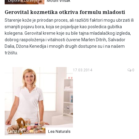
Lepota & Zdravlje
Modni Vrisak
Gerovital kozmetika otkriva formulu mladosti
Starenje kože je prirodan proces, ali različiti faktori mogu ubrzati ili
smanjiti pojavu bora, koja se pojavljuje kao posledica gubitka
kolegena. Gerovital kreme koje su bile tajna mladalačkog izgleda,
dobrog raspoloženja i vitalnosti čuvene Marlen Ditrih, Salvador
Dalia, Džona Kenedija i mnogih drugih dostupne su i na našem
tržištu.
17.03.2014
0
Lepota & Zdravlje
Lea Naturals