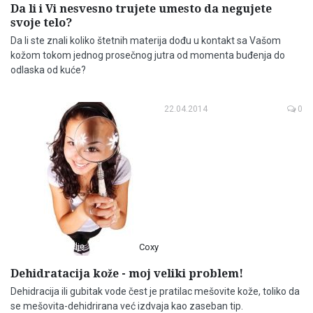
Da li i Vi nesvesno trujete umesto da negujete
svoje telo?
Da li ste znali koliko štetnih materija dođu u kontakt sa Vašom
kožom tokom jednog prosečnog jutra od momenta buđenja do
odlaska od kuće?
22.04.2014
0
Lepota & Zdravlje
Coxy
Dehidratacija kože - moj veliki problem!
Dehidracija ili gubitak vode čest je pratilac mešovite kože, toliko da
se mešovita-dehidrirana već izdvaja kao zaseban tip.