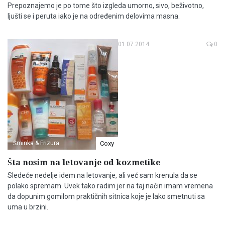
Prepoznajemo je po tome što izgleda umorno, sivo, beživotno,
ljušti se i peruta iako je na određenim delovima masna.
01.07.2014
0
Šminka & Frizura
Coxy
Šta nosim na letovanje od kozmetike
Sledeće nedelje idem na letovanje, ali već sam krenula da se
polako spremam. Uvek tako radim jer na taj način imam vremena
da dopunim gomilom praktičnih sitnica koje je lako smetnuti sa
uma u brzini.