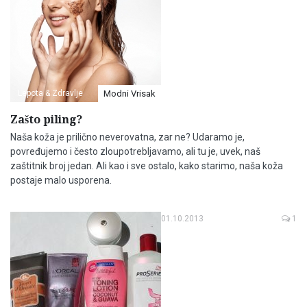
Lepota & Zdravlje
Modni Vrisak
Zašto piling?
Naša koža je prilično neverovatna, zar ne? Udaramo je,
povređujemo i često zloupotrebljavamo, ali tu je, uvek, naš
zaštitnik broj jedan. Ali kao i sve ostalo, kako starimo, naša koža
postaje malo usporena.
01.10.2013
1