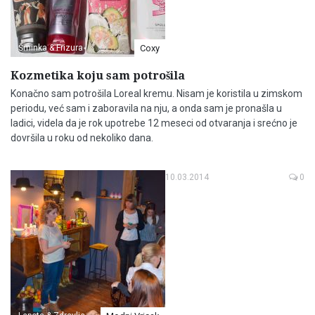
Šminka & Frizura
Coxy
Kozmetika koju sam potrošila
Konačno sam potrošila Loreal kremu. Nisam je koristila u zimskom
periodu, već sam i zaboravila na nju, a onda sam je pronašla u
ladici, videla da je rok upotrebe 12 meseci od otvaranja i srećno je
dovršila u roku od nekoliko dana.
10.03.2014
0