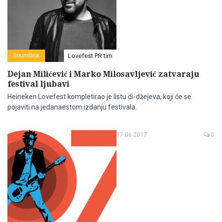
Soundbox
Lovefest PR tim
Dejan Milićević i Marko Milosavljević zatvaraju
festival ljubavi
Heineken Lovefest kompletirao je listu di-džejeva, koji će se
pojaviti na jedanaestom izdanju festivala.
17.06.2017
0