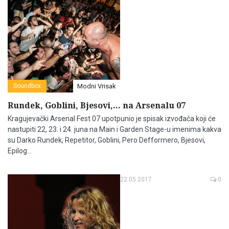
Soundbox
Modni Vrisak
Rundek, Goblini, Bjesovi,... na Arsenalu 07
Kragujevački Arsenal Fest 07 upotpunio je spisak izvođača koji će
nastupiti 22, 23. i 24. juna na Main i Garden Stage-u imenima kakva
su Darko Rundek, Repetitor, Goblini, Pero Defformero, Bjesovi,
Epilog…
22.05.2017
0