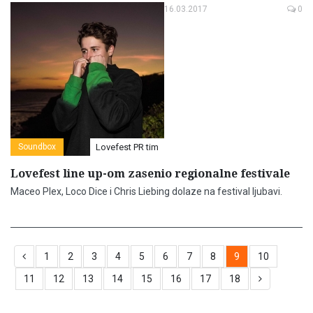
16.03.2017
0
Soundbox
Lovefest PR tim
Lovefest line up-om zasenio regionalne festivale
Maceo Plex, Loco Dice i Chris Liebing dolaze na festival ljubavi.
1
2
3
4
5
6
7
8
9
10
11
12
13
14
15
16
17
18