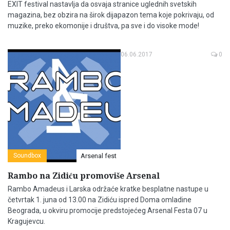
EXIT festival nastavlja da osvaja stranice uglednih svetskih
magazina, bez obzira na širok dijapazon tema koje pokrivaju, od
muzike, preko ekomonije i društva, pa sve i do visoke mode!
06.06.2017
0
Soundbox
Arsenal fest
Rambo na Zidiću promoviše Arsenal
Rambo Amadeus i Larska održaće kratke besplatne nastupe u
četvrtak 1. juna od 13.00 na Zidiću ispred Doma omladine
Beograda, u okviru promocije predstojećeg Arsenal Festa 07 u
Kragujevcu.