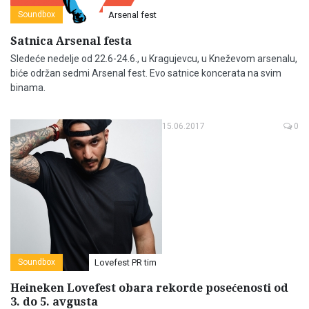
Soundbox
Arsenal fest
Satnica Arsenal festa
Sledeće nedelje od 22.6-24.6., u Kragujevcu, u Kneževom arsenalu,
biće održan sedmi Arsenal fest. Evo satnice koncerata na svim
binama.
15.06.2017
0
Soundbox
Lovefest PR tim
Heineken Lovefest obara rekorde posećenosti od
3. do 5. avgusta