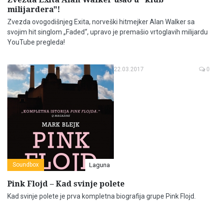
milijardera"!
Zvezda ovogodišnjeg Exita, norveški hitmejker Alan Walker sa
svojim hit singlom „Faded“, upravo je premašio vrtoglavih milijardu
YouTube pregleda!
22.03.2017
0
Soundbox
Laguna
Pink Flojd – Kad svinje polete
Kad svinje polete je prva kompletna biografija grupe Pink Flojd.