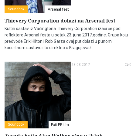
Soundbox
Arsenal fest
Thievery Corporation dolazi na Arsenal fest
Kultni sastav iz Vašingtona Thievery Corporation izaći će pod
reflektore Arsenal festa u petak 23. juna 2017.godine. Grupa koju
predvode Erik Hilton i Rob Garza ovaj put dolazi u punom
kocertnom sastavu i to direktno u Kragujevac!
28.03.2017
0
Soundbox
Exit PR tim
Zvezda Exita Alan Walker ušao u “klub