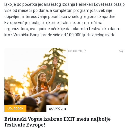
Iako je do početka jedanaestog izdanja Heineken Lovefesta ostalo
više od mesec i po dana, a kompletan program još uvek nije
objavljen, interesovanje posetilaca iz celog regiona i zapadne
Evrope već je dostiglo rekorde. Tako se, prema rečima
organizatora, ove godine očekuje da tokom tri festivalska dana
kroz Vrnjačku Banju prođe više od 100.000 ljudi iz celog sveta.
08.06.2017
0
Soundbox
Exit PR tim
Britanski Vogue izabrao EXIT među najbolje
festivale Evrope!