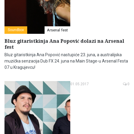
Soundbox
Arsenal fest
Bluz gitaristkinja Ana Popović dolazi na Arsenal
fest
Bluz gitaristkinja Ana Popović nastupiće 23. juna, a australijska
muzička senzacija Dub FX 24. juna na Main Stage-u Arsenal Festa
07 u Kragujevcu!
01.05.2017
0