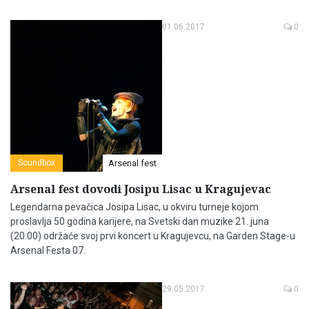
01.06.2017
0
Soundbox
Arsenal fest
Arsenal fest dovodi Josipu Lisac u Kragujevac
Legendarna pevačica Josipa Lisac, u okviru turneje kojom
proslavlja 50 godina karijere, na Svetski dan muzike 21. juna
(20:00) održaće svoj prvi koncert u Kragujevcu, na Garden Stage-u
Arsenal Festa 07.
29.05.2017
0