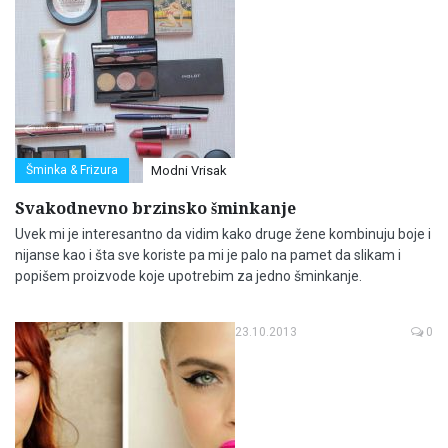
Šminka & Frizura
Modni Vrisak
Svakodnevno brzinsko šminkanje
Uvek mi je interesantno da vidim kako druge žene kombinuju boje i
nijanse kao i šta sve koriste pa mi je palo na pamet da slikam i
popišem proizvode koje upotrebim za jedno šminkanje.
23.10.2013
0