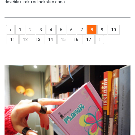
dovršila u roku od nekoliko dana.
1
2
3
4
5
6
7
8
9
10
11
12
13
14
15
16
17