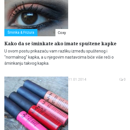
Šminka & Frizura
Coxy
Kako da se šminkate ako imate spuštene kapke
U ovom postu prikazaću vam razliku između spuštenog i
"normalnog" kapka, a u njegovim nastavcima biće više reči o
šminkanju takvog kapka.
11.01.2014
0