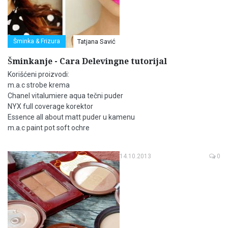
Šminka & Frizura
Tatjana Savić
Šminkanje - Cara Delevingne tutorijal
Korišćeni proizvodi:
m.a.c strobe krema
Chanel vitalumiere aqua tečni puder
NYX full coverage korektor
Essence all about matt puder u kamenu
m.a.c paint pot soft ochre
14.10.2013
0