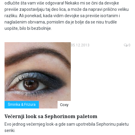
odlučite šta vam više odgovara! Nekako mi se čini da devojke
previše zapostavljaju taj deo lica, a može da napravi prilično veliku
razliku. Ali ponekad, kada vidim devojke sa previše iscrtanim i
naglašenim obrvama, pomislim da je bolje da se nisu trudile
uopšte, bilo bi bezbolnije.
05.12.2013
0
Šminka & Frizura
Coxy
Večernji look sa Sephorinom paletom
Evo jednog večernjeg look-a gde sam upotrebila Sephorinu paletu
senki.