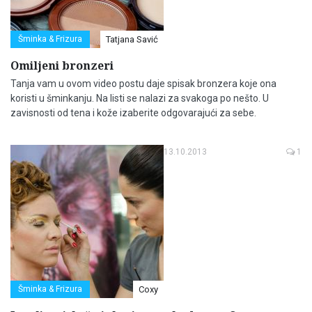
Šminka & Frizura
Tatjana Savić
Omiljeni bronzeri
Tanja vam u ovom video postu daje spisak bronzera koje ona
koristi u šminkanju. Na listi se nalazi za svakoga po nešto. U
zavisnosti od tena i kože izaberite odgovarajući za sebe.
13.10.2013
1
Šminka & Frizura
Coxy