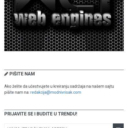
PIŠITE NAM
Ako želite da učestvujete u kreiranju sadržaja na našem sajtu
pišite nam na:
redakcija@modnivrisak.com
PRIJAVITE SE I BUDITE U TRENDU!