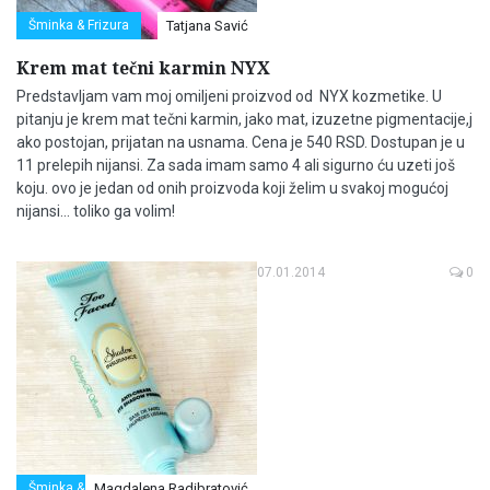
Šminka & Frizura
Tatjana Savić
Krem mat tečni karmin NYX
Predstavljam vam moj omiljeni proizvod od NYX kozmetike. U
pitanju je krem mat tečni karmin, jako mat, izuzetne pigmentacije,j
ako postojan, prijatan na usnama. Cena je 540 RSD. Dostupan je u
11 prelepih nijansi. Za sada imam samo 4 ali sigurno ću uzeti još
koju. ovo je jedan od onih proizvoda koji želim u svakoj mogućoj
nijansi... toliko ga volim!
07.01.2014
0
Šminka & Frizura
Magdalena Radibratović