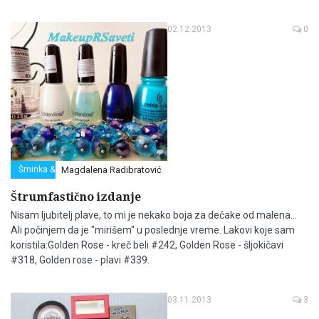
02.12.2013
0
Šminka & Frizura
Magdalena Radibratović
Štrumfastično izdanje
Nisam ljubitelj plave, to mi je nekako boja za dečake od malena...
Ali počinjem da je "mirišem" u poslednje vreme. Lakovi koje sam
koristila:Golden Rose - kreč beli #242, Golden Rose - šljokičavi
#318, Golden rose - plavi #339.
03.11.2013
3