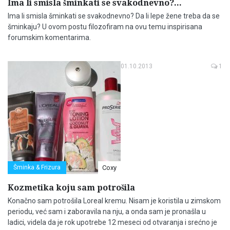
Ima li smisla šminkati se svakodnevno?...
Ima li smisla šminkati se svakodnevno? Da li lepe žene treba da se
šminkaju? U ovom postu filozofiram na ovu temu inspirisana
forumskim komentarima.
01.10.2013
1
Šminka & Frizura
Coxy
Kozmetika koju sam potrošila
Konačno sam potrošila Loreal kremu. Nisam je koristila u zimskom
periodu, već sam i zaboravila na nju, a onda sam je pronašla u
ladici, videla da je rok upotrebe 12 meseci od otvaranja i srećno je