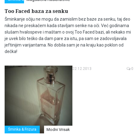
Too Faced baza za senku
Šminkanje očiju ne mogu da zamislim bez baze za senku, taj deo
nikada ne preskačem kada stavljam senke na oči. Već godinama
slušam hvalospeve i maštam o ovoj Too Faced bazi, ali nekako mi
je uvek bilo teško da dam pare za istu, pa sam se zadovoljavala
jeftinijim varijantama. No dobila sam je na kraju kao poklon od
dečka!
22.12.2013
0
Šminka & Frizura
Modni Vrisak