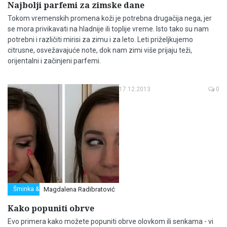
Najbolji parfemi za zimske dane
Tokom vremenskih promena koži je potrebna drugačija nega, jer
se mora privikavati na hladnije ili toplije vreme. Isto tako su nam
potrebni i različiti mirisi za zimu i za leto. Leti priželjkujemo
citrusne, osvežavajuće note, dok nam zimi više prijaju teži,
orijentalni i začinjeni parfemi.
17.12.2013
0
Šminka & Frizura
Magdalena Radibratović
Kako popuniti obrve
Evo primera kako možete popuniti obrve olovkom ili senkama - vi