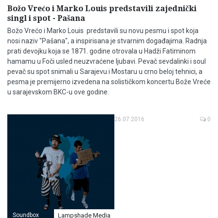
Božo Vrećo i Marko Louis predstavili zajednički
singl i spot - Pašana
Božo Vrećo i Marko Louis predstavili su novu pesmu i spot koja
nosi naziv "Pašana", a inspirisana je stvarnim događajima. Radnja
prati devojku koja se 1871. godine otrovala u Hadži Fatiminom
hamamu u Foči usled neuzvraćene ljubavi. Pevač sevdalinki i soul
pevač su spot snimali u Sarajevu i Mostaru u crno beloj tehnici, a
pesma je premijerno izvedena na solističkom koncertu Bože Vreće
u sarajevskom BKC-u ove godine.
26.07.2016
0
Soundbox
Lampshade Media