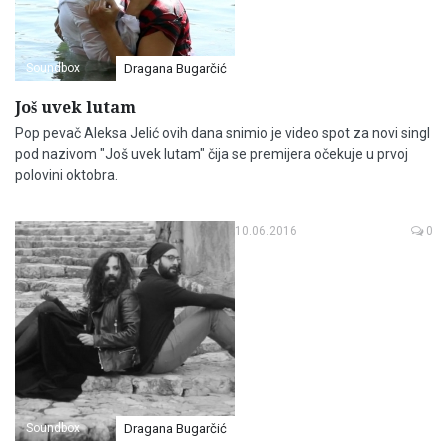
Soundbox
Dragana Bugarčić
Još uvek lutam
Pop pevač Aleksa Jelić ovih dana snimio je video spot za novi singl
pod nazivom "Još uvek lutam" čija se premijera očekuje u prvoj
polovini oktobra.
10.06.2016
0
Soundbox
Dragana Bugarčić