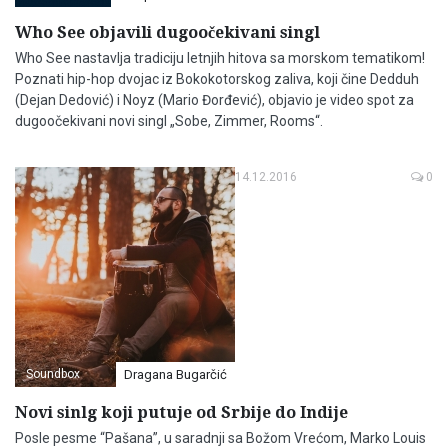
Who See objavili dugoočekivani singl
Who See nastavlja tradiciju letnjih hitova sa morskom tematikom!
Poznati hip-hop dvojac iz Bokokotorskog zaliva, koji čine Dedduh
(Dejan Dedović) i Noyz (Mario Đorđević), objavio je video spot za
dugoočekivani novi singl „Sobe, Zimmer, Rooms“.
14.12.2016
0
Soundbox
Dragana Bugarčić
Novi sinlg koji putuje od Srbije do Indije
Posle pesme “Pašana”, u saradnji sa Božom Vrećom, Marko Louis