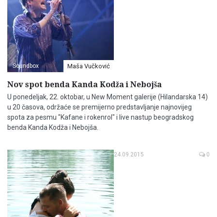
Soundbox
Maša Vučković
Nov spot benda Kanda Kodža i Nebojša
U ponedeljak, 22. oktobar, u New Moment galerije (Hilandarska 14)
u 20 časova, održaće se premijerno predstavljanje najnovijeg
spota za pesmu "Kafane i rokenrol" i live nastup beogradskog
benda Kanda Kodža i Nebojša.
24.09.2015
0