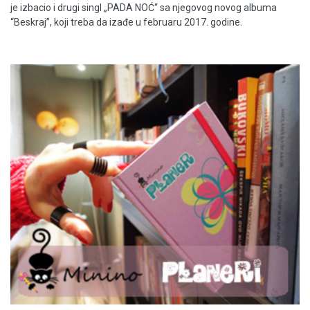
je izbacio i drugi singl „PADA NOĆ“ sa njegovog novog albuma
“Beskraj”, koji treba da izađe u februaru 2017. godine.