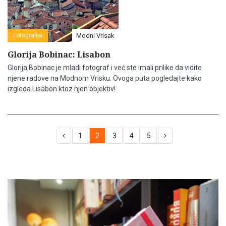
Fotografija
Modni Vrisak
Glorija Bobinac: Lisabon
Glorija Bobinac je mladi fotograf i već ste imali prilike da vidite
njene radove na Modnom Vrisku. Ovoga puta pogledajte kako
izgleda Lisabon ktoz njen objektiv!
1
2
3
4
5