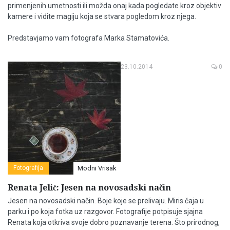
primenjenih umetnosti ili možda onaj kada pogledate kroz objektiv
kamere i vidite magiju koja se stvara pogledom kroz njega.
Predstavjamo vam fotografa Marka Stamatovića.
23.10.2014
0
Fotografija
Modni Vrisak
Renata Jelić: Jesen na novosadski način
Jesen na novosadski način. Boje koje se prelivaju. Miris čaja u
parku i po koja fotka uz razgovor. Fotografije potpisuje sjajna
Renata koja otkriva svoje dobro poznavanje terena. Što prirodnog,