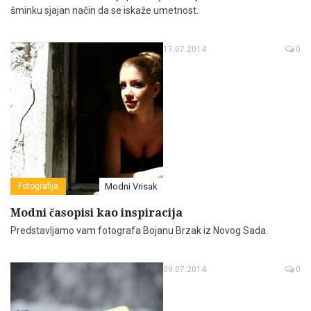
šminku sjajan način da se iskaže umetnost.
17.07.2014
0
Fotografija
Modni Vrisak
Modni časopisi kao inspiracija
Predstavljamo vam fotografa Bojanu Brzak iz Novog Sada.
09.07.2014
0