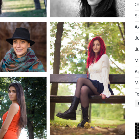
O
S
A
Ju
J
M
Ap
M
Fe