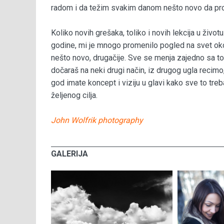
radom i da težim svakim danom nešto novo da pr
Koliko novih grešaka, toliko i novih lekcija u živo
godine, mi je mnogo promenilo pogled na svet ok
nešto novo, drugačije. Sve se menja zajedno sa 
dočaraš na neki drugi način, iz drugog ugla recimo,
god imate koncept i viziju u glavi kako sve to treb
željenog cilja.
John Wolfrik photography
GALERIJA