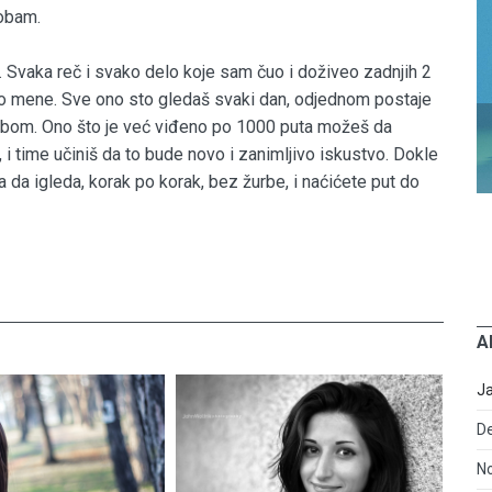
obam.
tu. Svaka reč i svako delo koje sam čuo i doživeo zadnjih 2
o mene. Sve ono sto gledaš svaki dan, odjednom postaje
tobom. Ono što je već viđeno po 1000 puta možeš da
 i time učiniš da to bude novo i zanimljivo iskustvo. Dokle
a da igleda, korak po korak, bez žurbe, i naćićete put do
A
J
D
N