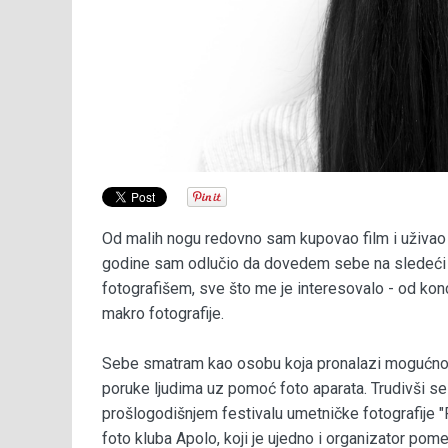
Od malih nogu redovno sam kupovao film i uživao b
godine sam odlučio da dovedem sebe na sledeći 
fotografišem, sve što me je interesovalo - od konc
makro fotografije.
Sebe smatram kao osobu koja pronalazi mogućnost 
poruke ljudima uz pomoć foto aparata. Trudivši s
prošlogodišnjem festivalu umetničke fotografije 
foto kluba Apolo, koji je ujedno i organizator pom