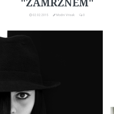
"ZAMRZNEM"
02.02.2015
Modni Vrisak
0