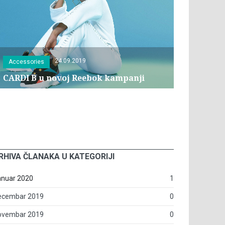
24.09.2019
Accessories
CARDI B u novoj Reebok kampanji
RHIVA ČLANAKA U KATEGORIJI
anuar 2020
1
ecembar 2019
0
ovembar 2019
0