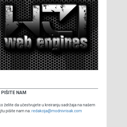
PIŠITE NAM
o želite da učestvujete u kreiranju sadržaja na našem
jtu pišite nam na:
redakcija@modnivrisak.com