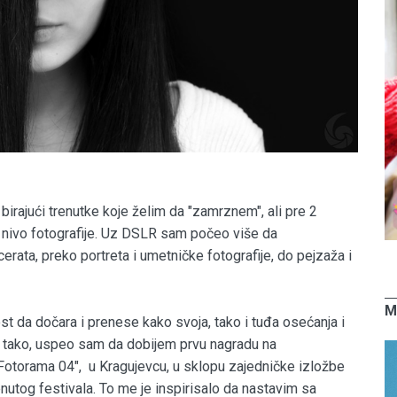
irajući trenutke koje želim da "zamrznem", ali pre 2
nivo fotografije. Uz DSLR sam počeo više da
erata, preko portreta i umetničke fotografije, do pejzaža i
M
da dočara i prenese kako svoja, tako i tuđa osećanja i
e tako, uspeo sam da dobijem prvu nagradu na
"Fotorama 04", u Kragujevcu, u sklopu zajedničke izložbe
enutog festivala. To me je inspirisalo da nastavim sa