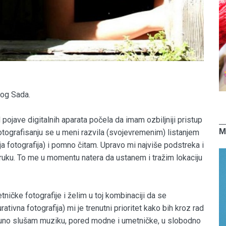
vog Sada.
d pojave digitalnih aparata počela da imam ozbiljniji pristup
M
fotografisanju se u meni razvila (svojevremenim) listanjem
a fotografija) i pomno čitam. Upravo mi najviše podstreka i
ruku. To me u momentu natera da ustanem i tražim lokaciju
ičke fotografije i želim u toj kombinaciji da se
ivna fotografija) mi je trenutni prioritet kako bih kroz rad
o puno slušam muziku, pored modne i umetničke, u slobodno