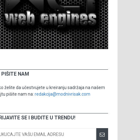
PIŠITE NAM
o želite da učestvujete u kreiranju sadržaja na našem
jtu pišite nam na:
redakcija@modnivrisak.com
RIJAVITE SE I BUDITE U TRENDU!