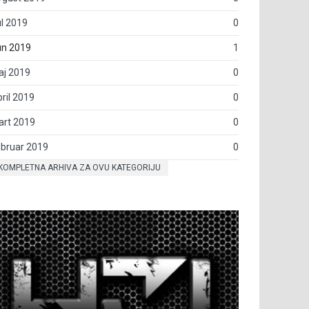
l 2019
0
un 2019
1
aj 2019
0
ril 2019
0
art 2019
0
bruar 2019
0
KOMPLETNA ARHIVA ZA OVU KATEGORIJU