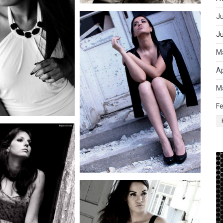
Ju
J
M
Ap
M
Fe