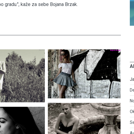
o gradu.", kaže za sebe Bojana Brzak.
A
J
D
N
O
S
A