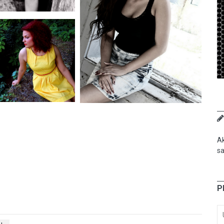
Ak
sa
P