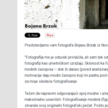
Predstavljamo vam fotografa Bojanu Brzak iz No
"Fotografija me je oduvek privlačila, ali sam tek o
fotografiji kao umetničkom izražaju. Sklonost ka 
modnih časopisa – dok ih danas (pored analiziranj
motivacije daju modni časopisi koji mi padnu pod 
za moje sledeće fotografisanje.
Težim da napravim odgovarajući spoj modne i umetn
maksimalno usavršim. Fotografisanje modela (figurat
stvarala svoj originalni fotografski pečat. Pošt