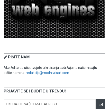
PIŠITE NAM
Ako želite da učestvujete u kreiranju sadržaja na našem sajtu
pišite nam na:
redakcija@modnivrisak.com
PRIJAVITE SE I BUDITE U TRENDU!