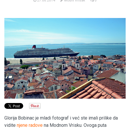
27.06.2014
Modni Vrisak
0
Glorija Bobinac je mladi fotograf i već ste imali prilike da
vidite
njene radove
na Modnom Vrisku. Ovoga puta