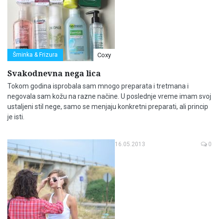
Šminka & Frizura
Coxy
Svakodnevna nega lica
Tokom godina isprobala sam mnogo preparata i tretmana i
negovala sam kožu na razne načine. U poslednje vreme imam svoj
ustaljeni stil nege, samo se menjaju konkretni preparati, ali princip
je isti.
16.05.2013
0