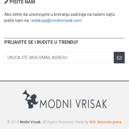
PIŠITE NAM
Ako želite da učestvujete u kreiranju sadržaja na našem sajtu
pišite nam na:
redakcija@modnivrisak.com
PRIJAVITE SE I BUDITE U TRENDU!
© 2015
Modni Vrisak
. All Rights Reserved. Made by
W3I
.
Autorska prava
.