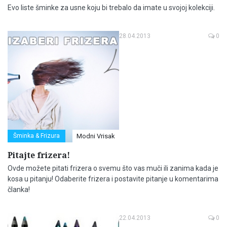
Evo liste šminke za usne koju bi trebalo da imate u svojoj kolekciji.
28.04.2013
0
Šminka & Frizura
Modni Vrisak
Pitajte frizera!
Ovde možete pitati frizera o svemu što vas muči ili zanima kada je
kosa u pitanju! Odaberite frizera i postavite pitanje u komentarima
članka!
22.04.2013
0