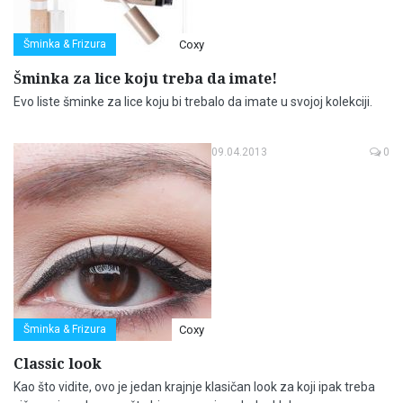
Šminka & Frizura
Coxy
Šminka za lice koju treba da imate!
Evo liste šminke za lice koju bi trebalo da imate u svojoj kolekciji.
09.04.2013
0
Šminka & Frizura
Coxy
Classic look
Kao što vidite, ovo je jedan krajnje klasičan look za koji ipak treba