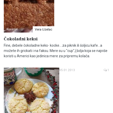
Kuvanje
Vera Uzelac
Čokoladni keksi
Fine, debele čokoladne keks- kocke....za piknik ili šoljicu kafe...a
možete ih grickati i na faksu. Mere su u "cup",(šolja koja se najviše
koristi u Americi kao jedinica mere za pripremu kolača.
05.01.2013
1