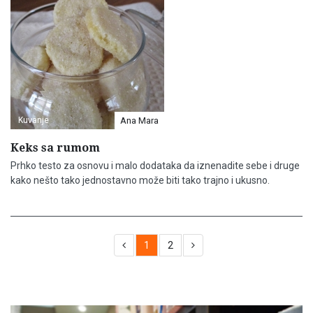
Kuvanje
Ana Mara
Keks sa rumom
Prhko testo za osnovu i malo dodataka da iznenadite sebe i druge
kako nešto tako jednostavno može biti tako trajno i ukusno.
1
2