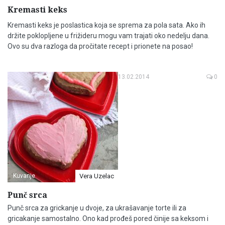
Kremasti keks
Kremasti keks je poslastica koja se sprema za pola sata. Ako ih
držite poklopljene u frižideru mogu vam trajati oko nedelju dana.
Ovo su dva razloga da pročitate recept i prionete na posao!
13.02.2014
0
Kuvanje
Vera Uzelac
Punč srca
Punč srca za grickanje u dvoje, za ukrašavanje torte ili za
gricakanje samostalno. Ono kad prođeš pored činije sa keksom i