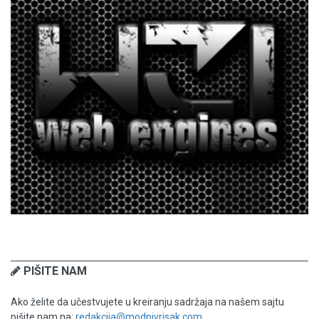
PIŠITE NAM
Ako želite da učestvujete u kreiranju sadržaja na našem sajtu
pišite nam na:
redakcija@modnivrisak.com