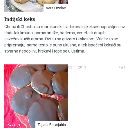
Kuvanje
Vera Uzelac
Indijski keks
Ghriba ili Ghoriba su marokanski tradicionalni keksići napravljeni uz
dodatak limuna, pomorandže, badema, cimeta ili drugih
osvežavajućih aroma. Ovi su sa grizom i kokosom .Vrlo brzo se
pripremaju, samo testo je puno ukusno, a tek ispečeni keksići su
stvarno neodoljivi, hrskavi i tope se u ustima.
02.11.2013
1
Kuvanje
Tajana Poterjahin