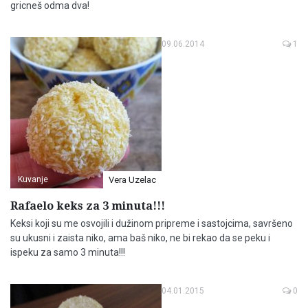
gricneš odma dva!
09.06.2014
1
Kuvanje
Vera Uzelac
Rafaelo keks za 3 minuta!!!
Keksi koji su me osvojili i dužinom pripreme i sastojcima, savršeno
su ukusni i zaista niko, ama baš niko, ne bi rekao da se peku i
ispeku za samo 3 minuta!!!
04.01.2015
0