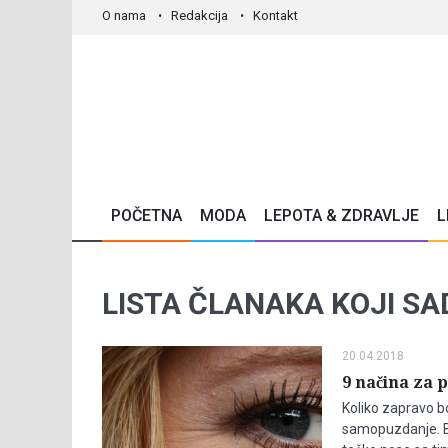
O nama
Redakcija
Kontakt
POČETNA
MODA
LEPOTA & ZDRAVLJE
L
LISTA ČLANAKA KOJI SA
20.04.2018
9 načina za 
Koliko zapravo bo
samopuzdanje. Bo