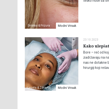
teško nose sa tim.
Šminka & Frizura
Modni Vrisak
23.10.2023
Kako ulepšati
Bore – reč od koj
zadržavaju na na
nas ne dotakne b
hirurgiji koji reš
Lepota & Zdravlje
Modni Vrisak