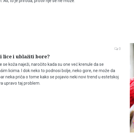
 Ali, to je priroda, protiv nje se ne može.
0
 lice i ublažiti bore?
e se koža naježi, naročito kada su one već krenule da se
šim licima. I dok neko to podnosi bolje, neko gore, ne može da
ar neka priča o tome kako se pojavio neki novi trend u estetskoj
ava upravo taj problem.