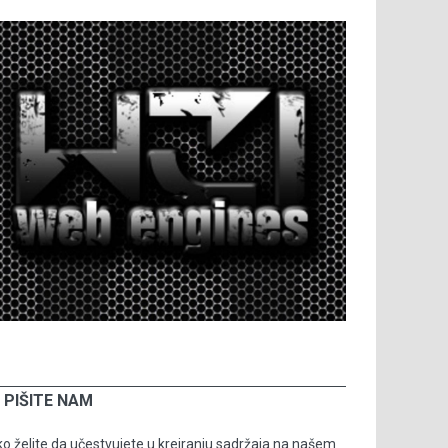
PIŠITE NAM
o želite da učestvujete u kreiranju sadržaja na našem