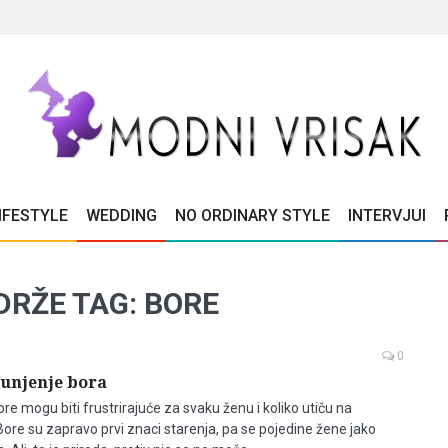
IFESTYLE
WEDDING
NO ORDINARY STYLE
INTERVJUI
DRŽE TAG: BORE
0
punjenje bora
re mogu biti frustrirajuće za svaku ženu i koliko utiču na
re su zapravo prvi znaci starenja, pa se pojedine žene jako