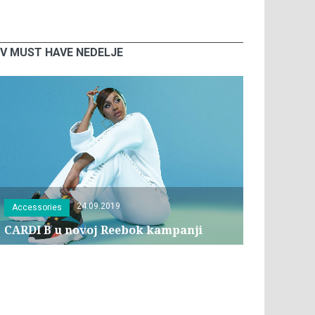
V MUST HAVE NEDELJE
24.09.2019
Accessories
CARDI B u novoj Reebok kampanji