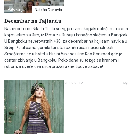
Putovanja
Nataša Denović
Decembar na Tajlandu
Na aerodromu Nikola Tesla sneg, ja u zimskoj jakni ulećem u avion
kojim letim za Rim, iz Rima za Dubaji i konačno slećem u Bangkok.
U Bangkoku neverovatnih +30, za decembar na koji sam navikla u
Srbiji. Po ulicama gomile turista raznih rasa i nacionalnosti.
Smeštamo se u hotel u blizini čuvene ulice Kao San road gde je
centar zbivanja u Bangkoku. Peko dana su tezge sa hranom i
robom, a uveče ova ulica pruža razne tipove zabave!
28.02.2012
0