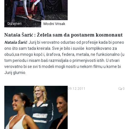
Dizajneri
Modni Vrisak
Nataša Šarić : Želela sam da postanem kosmonaut
Nataša Šarić
: Jurij bi verovatno odustao od profesije kada bi poneo
ono što sam tada kreirala. Sve je bilo i suviše komplikovano za
obući,sa mnogo kopč i, šrafova, federa, metala, ne funkcionalno (u
tom periodu i nisam baš razmisljala o primenjivosti istih. U stvari
verovatno bi se svi ti modeli mogli nositi u nekom filmu u kome bi
Jurij glumio.
09.12.2011
0