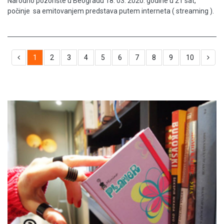
Narodno pozorište u Beogradu 18. 03. 2020. godine u 21 sat,
počinje sa emitovanjem predstava putem interneta ( streaming ).
1
2
3
4
5
6
7
8
9
10