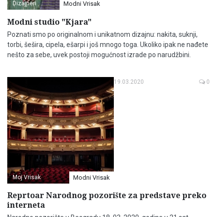
Dizajneri
Modni Vrisak
Modni studio "Kjara"
Poznati smo po originalnom i unikatnom dizajnu: nakita, suknji,
torbi, šešira, cipela, ešarpi i još mnogo toga. Ukoliko ipak ne nađete
nešto za sebe, uvek postoji mogućnost izrade po narudžbini.
19.03.2020
0
Moj Vrisak
Modni Vrisak
Reprtoar Narodnog pozorište za predstave preko
interneta