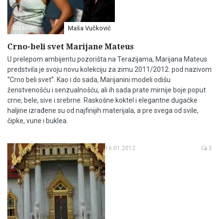
Dizajneri
Maša Vučković
Crno-beli svet Marijane Mateus
U prelepom ambijentu pozorišta na Terazijama, Marijana Mateus
predstvila je svoju novu kolekciju za zimu 2011/2012. pod nazivom
“Crno beli svet”. Kao i do sada, Marijanini modeli odišu
ženstvenošću i senzualnošću, ali ih sada prate mirnije boje poput
crne, bele, sive i srebrne. Raskošne koktel i elegantne dugačke
haljine izrađene su od najfinijih materijala, a pre svega od svile,
čipke, vune i buklea.
16.01.2012
3