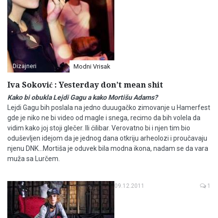
Dizajneri
Modni Vrisak
Iva Soković : Yesterday don’t mean shit
Kako bi obukla Lejdi Gagu a kako Mortišu Adams?
Lejdi Gagu bih poslala na jedno duuugačko zimovanje u Hamerfest
gde je niko ne bi video od magle i snega, recimo da bih volela da
vidim kako joj stoji glečer. Ili ćilibar. Verovatno bi i njen tim bio
oduševljen idejom da je jednog dana otkriju arheolozi i proučavaju
njenu DNK...Mortiša je oduvek bila modna ikona, nadam se da vara
muža sa Lurčem.
09.12.2011
1