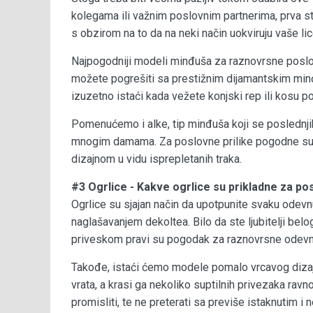
kolegama ili važnim poslovnim partnerima, prva st
s obzirom na to da na neki način uokviruju vaše lic
Najpogodniji modeli minđuša za raznovrsne poslo
možete pogrešiti sa prestižnim dijamantskim min
izuzetno istaći kada vežete konjski rep ili kosu 
Pomenućemo i alke, tip minđuša koji se poslednjih 
mnogim damama. Za poslovne prilike pogodne su ma
dizajnom u vidu isprepletanih traka.
#3 Ogrlice - Kakve ogrlice su prikladne za po
Ogrlice su sjajan način da upotpunite svaku odevn
naglašavanjem dekoltea. Bilo da ste ljubitelji belog
priveskom pravi su pogodak za raznovrsne odevn
Takođe, istaći ćemo modele pomalo vrcavog dizajn
vrata, a krasi ga nekoliko suptilnih privezaka ra
promisliti, te ne preterati sa previše istaknutim i