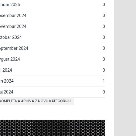
anuar 2025
0
ecembar 2024
0
ovembar 2024
0
ktobar 2024
0
eptember 2024
0
vgust 2024
0
l 2024
0
un 2024
1
aj 2024
0
KOMPLETNA ARHIVA ZA OVU KATEGORIJU