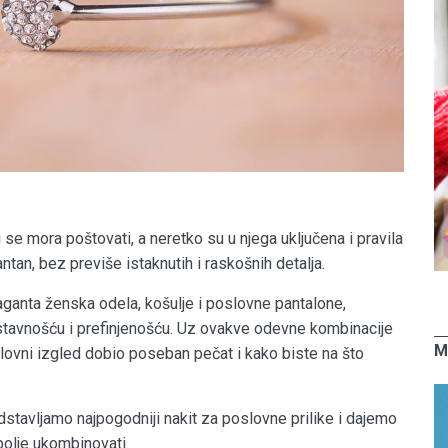
se mora poštovati, a neretko su u njega uključena i pravila
ntan, bez previše istaknutih i raskošnih detalja.
anta ženska odela, košulje i poslovne pantalone,
ostavnošću i prefinjenošću. Uz ovakve odevne kombinacije
M
slovni izgled dobio poseban pečat i kako biste na što
stavljamo najpogodniji nakit za poslovne prilike i dajemo
bolje ukombinovati.