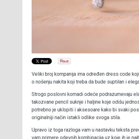
Veliki broj kompanija ima određen dress code koji 
o nošenju nakita koji treba da bude suptilan i elega
Strogo poslovni komadi odeće podrazumevaju elag
takozvane pencil suknje i haljine koje odišu jedn
potrebno je uklopiti i aksesoare kako bi svaki po
originalniji način istakli odlike svoga stila.
Upravo iz toga razloga vam u nastavku teksta pred
vam primere odevnih kombinacija uz koje ih je naj