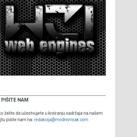
PIŠITE NAM
o želite da učestvujete u kreiranju sadržaja na našem
jtu pišite nam na:
redakcija@modnivrisak.com