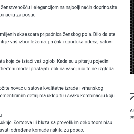
 ženstvenošću i elegancijom na najbolji način doprinosite
inaciju za posao.
miljenih aksesoara pripadnica ženskog pola. Bilo da ste
li je vaš izbor ležerna, pa čak i sportska odeća, satovi
ta koja će istaći vaš zglob. Kada su u pitanju pojedini
dređeni model pristajati, dok na vašoj ruci to ne izgleda
ožite novac u satove kvalitetne izrade i vrhunskog
plementiranim detaljima uklopiti u svaku kombinaciju koju
Ak
u
sa
uknje, šortseva ili bluza sa prevelikim dekolteom nisu
egavati određene komade nakita za posao.