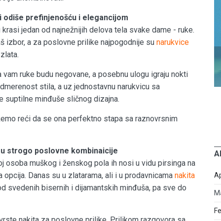
 odiše prefinjenošću i elegancijom
krasi jedan od najnežnijih delova tela svake dame - ruke.
š izbor, a za poslovne prilike najpogodnije su
narukvice
zlata.
 vam ruke budu negovane, a posebnu ulogu igraju nokti
 odmerenost stila, a uz jednostavnu narukvicu sa
 suptilne minđuše sličnog dizajna.
žemo reći da se ona perfektno stapa sa raznovrsnim
u u strogo poslovne kombinaicije
A
roj osoba muškog i ženskog pola ih nosi u vidu pirsinga na
a opcija. Danas su u zlatarama, ali i u prodavnicama
nakita
Ap
 od svedenih bisernih i dijamantskih minđuša, pa sve do
M
Fe
vrste nakita za poslovne prilike. Prilikom razgovora sa