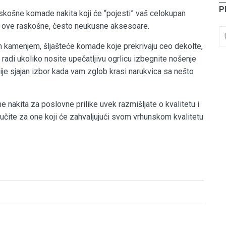
P
košne komade nakita koji će “pojesti” vaš celokupan
o u ove raskošne, često neukusne aksesoare.
m kamenjem, šljašteće komade koje prekrivaju ceo dekolte,
radi ukoliko nosite upečatljivu ogrlicu izbegnite nošenje
ije sjajan izbor kada vam zglob krasi narukvica sa nešto
e nakita za poslovne prilike uvek razmišljate o kvalitetu i
dlučite za one koji će zahvaljujući svom vrhunskom kvalitetu