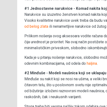
#1 Jednostavne narukvice - Komad nakita koji
Narukvice su izuzetno ženstven komad nakita koji 
Visoko kvalitetne narukvice uvek treba da budu va
od belog zlata
ili nenametljive narukvice od žutog 
Prilikom nošenja ovog aksesoara vodite računa da
čija urednost je prioritet. Na ovaj način postižete
minimalističkim priveskom, slobodno iskombinujte
Kada je u pitanju nošenje narukvice, slobodno mo
odevnim kombinacijama, od odela do
haljina
.
#2 Minđuše - Modeli naušnica koji se uklapaj
Minđuše su nakit koji se nosi na ušima, a veliki b
čitavom telu, što u poslovnom svetu nije optimaln
od bižutirije izloženi raznovrsni modeli naušnica,
raskošnih, čak i neukusnih varijanti.
Stoga treba biti veoma pažljiv tokom odabira ove 