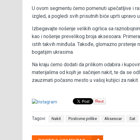
U ovom segmentu ćemo pomenuti upečatljive i ras
izgled, a pogledi svih prisutnih biće uprti uprav
Izbegavajte nošenje velikih ogrlica sa raznobojni
kao i nošenje prevelikog broja aksesoara. Primera 
istih takvih minđuša. Takođe, glomazno prstenje n
bogatijim ukrasima.
Na kraju ćemo dodati da prilikom odabira i kupovin
materijalima od kojih je sačinjen nakit, te da se o
zauzimati počasno mesto u vašoj kutijici za nakit.
Tagovi:
Nakit
Poslovne prilike
Aksesoar
Sat