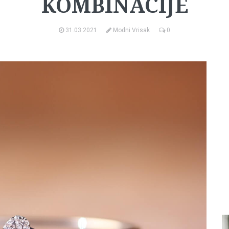
KOMBINACIJE
31.03.2021
Modni Vrisak
0