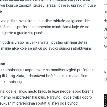
J
var koju će zapaziti izuzev izraza lica jesu upravo miđuše,
e.
D
vne prilike svakako su suptilne miđuše sa iglicom. Ne
N
đušama ili prefinjenim bisernim minđušama koje će se
O
podignete u gracioznu punđu.
S
godina vratio na velika vrata i postao omiljeni detalj
A
nje alke koje se istiću po svojoj punoći i atraktivnim
Ju
sao
J
u kombinaciju i uspostavite harmoničan izgled prefinjenim
M
 ili žutog zlata, jednostavni lančići sa minimalističkim
e kombinacije.
a, gde je lančić nešto kraći, te leže negde ispod korena
vnomerno raspoređenih u krug. Naravno i ovde treba dobro
 neukusnim privescima i ostati u sferi poslovnog.