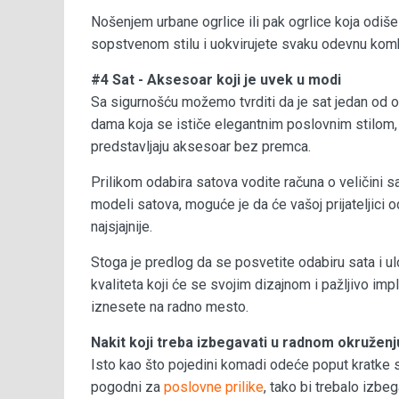
Nošenjem urbane ogrlice ili pak ogrlice koja odiše
sopstvenom stilu i uokvirujete svaku odevnu komb
#4 Sat - Aksesoar koji je uvek u modi
Sa sigurnošću možemo tvrditi da je sat jedan od o
dama koja se ističe elegantnim poslovnim stilom, i
predstavljaju aksesoar bez premca.
Prilikom odabira satova vodite računa o veličini sa
modeli satova, moguće je da će vašoj prijateljici o
najsjajnije.
Stoga je predlog da se posvetite odabiru sata i ul
kvaliteta koji će se svojim dizajnom i pažljivo im
iznesete na radno mesto.
Nakit koji treba izbegavati u radnom okruženj
Isto kao što pojedini komadi odeće poput kratke s
pogodni za
poslovne prilike
, tako bi trebalo izb