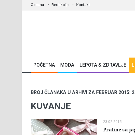
O nama
Redakcija
Kontakt
POČETNA
MODA
LEPOTA & ZDRAVLJE
L
BROJ ČLANAKA U ARHIVI ZA FEBRUAR 2015: 2
KUVANJE
23.02.2015
Praline sa 