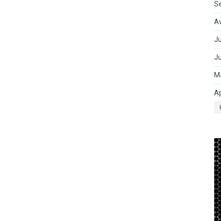
S
A
Ju
J
M
Ap