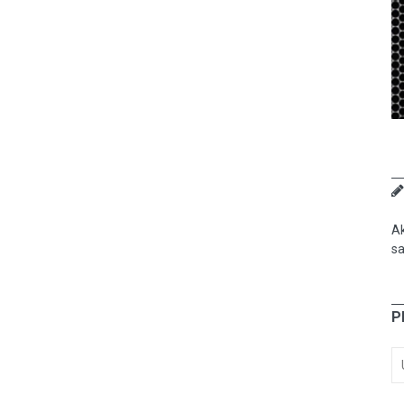
Ak
sa
P