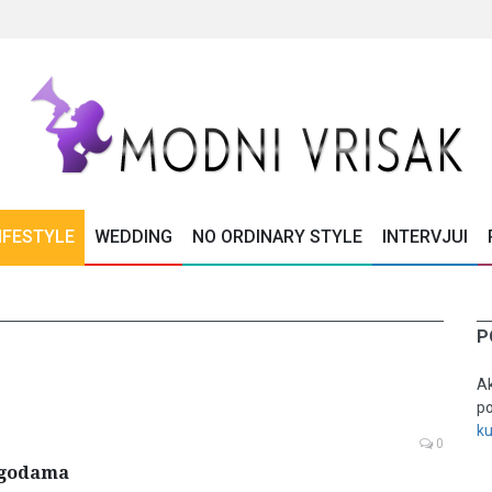
IFESTYLE
WEDDING
NO ORDINARY STYLE
INTERVJUI
P
Ak
po
k
0
jagodama