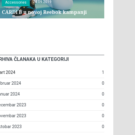
24.09.2019
Accessories
CARDI B u novoj Reebok kampanji
RHIVA ČLANAKA U KATEGORIJI
art 2024
1
bruar 2024
0
anuar 2024
0
ecembar 2023
0
ovembar 2023
0
ktobar 2023
0