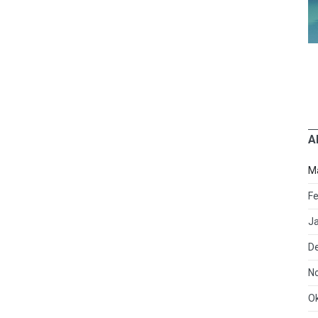
A
M
Fe
J
D
N
O