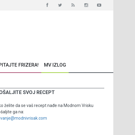
PITAJTE FRIZERA!
MV IZLOG
OŠALJITE SVOJ RECEPT
o želite da se vaš recept nađe na Modnom Vrisku
šaljite ga na:
uvanje@modnivrisak.com