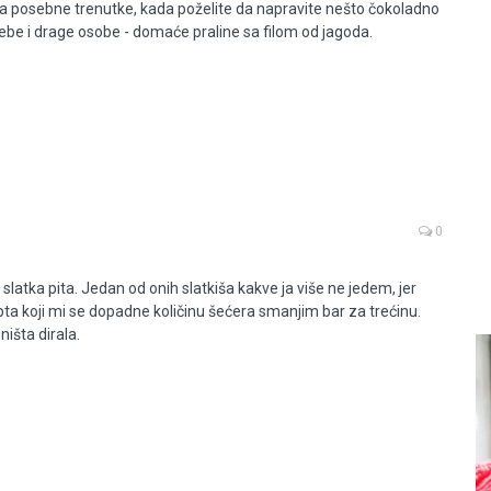
a posebne trenutke, kada poželite da napravite nešto čokoladno
sebe i drage osobe - domaće praline sa filom od jagoda.
0
 slatka pita. Jedan od onih slatkiša kakve ja više ne jedem, jer
ta koji mi se dopadne količinu šećera smanjim bar za trećinu.
išta dirala.