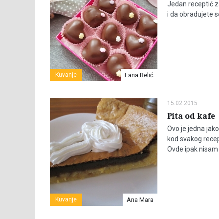
Jedan receptić z
i da obradujete 
Kuvanje
Lana Belić
15.02.2015
Pita od kafe
Ovo je jedna jako
kod svakog recep
Ovde ipak nisam n
Kuvanje
Ana Mara