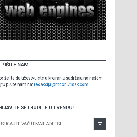
PIŠITE NAM
o želite da učestvujete u kreiranju sadržaja na našem
jtu pišite nam na:
redakcija@modnivrisak.com
RIJAVITE SE I BUDITE U TRENDU!