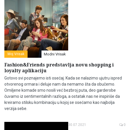
Moj Vrisak
Modni Vrisak
Fashion&Friends predstavlja novu shopping i
loyalty aplikaciju
Gotovo svi poznajemo isti osećaj. Kada se nalazimo ujutru ispred
otvorenog ormara i deluje nam da nemamo šta da obučemo.
Omiljene komade smo nosili već bezbroj puta, deo garderobe
čuvamo iz sentimentalnih razloga, a ostatak nas ne inspiriše da
kreiramo stilsku kombinaciju u kojoj se osećamo kao najbolja
verzija sebe.
30.07.2021
0