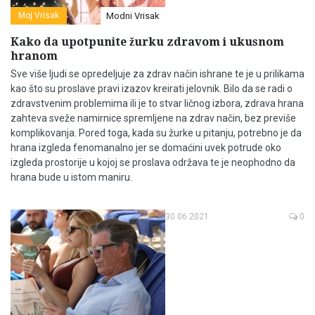
Moj Vrisak
Modni Vrisak
Kako da upotpunite žurku zdravom i ukusnom
hranom
Sve više ljudi se opredeljuje za zdrav način ishrane te je u prilikama
kao što su proslave pravi izazov kreirati jelovnik. Bilo da se radi o
zdravstvenim problemima ili je to stvar ličnog izbora, zdrava hrana
zahteva sveže namirnice spremljene na zdrav način, bez previše
komplikovanja. Pored toga, kada su žurke u pitanju, potrebno je da
hrana izgleda fenomanalno jer se domaćini uvek potrude oko
izgleda prostorije u kojoj se proslava održava te je neophodno da
hrana bude u istom maniru.
30.06.2021
0