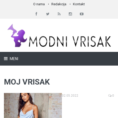
O nama
Redakcija
Kontakt
MENI
MOJ VRISAK
02.05.2022
0