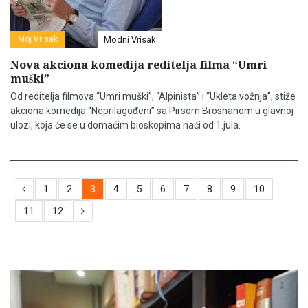
Moj Vrisak
Modni Vrisak
Nova akciona komedija reditelja filma “Umri
muški”
Od reditelja filmova “Umri muški”, “Alpinista” i “Ukleta vožnja”, stiže
akciona komedija “Neprilagođeni” sa Pirsom Brosnanom u glavnoj
ulozi, koja će se u domaćim bioskopima naći od 1.jula.
1
2
3
4
5
6
7
8
9
10
11
12