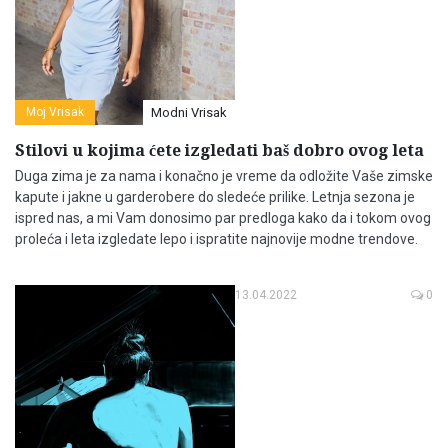
Moj Vrisak
Modni Vrisak
Stilovi u kojima ćete izgledati baš dobro ovog leta
Duga zima je za nama i konačno je vreme da odložite Vaše zimske
kapute i jakne u garderobere do sledeće prilike. Letnja sezona je
ispred nas, a mi Vam donosimo par predloga kako da i tokom ovog
proleća i leta izgledate lepo i ispratite najnovije modne trendove.
13.04.2022
0