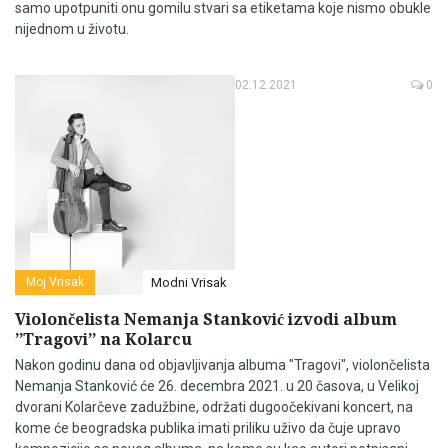
samo upotpuniti onu gomilu stvari sa etiketama koje nismo obukle
nijednom u životu.
02.12.2021
0
Moj Vrisak
Modni Vrisak
Violončelista Nemanja Stanković izvodi album
’’Tragovi’’ na Kolarcu
Nakon godinu dana od objavljivanja albuma "Tragovi", violončelista
Nemanja Stanković će 26. decembra 2021. u 20 časova, u Velikoj
dvorani Kolarčeve zadužbine, održati dugoočekivani koncert, na
kome će beogradska publika imati priliku uživo da čuje upravo