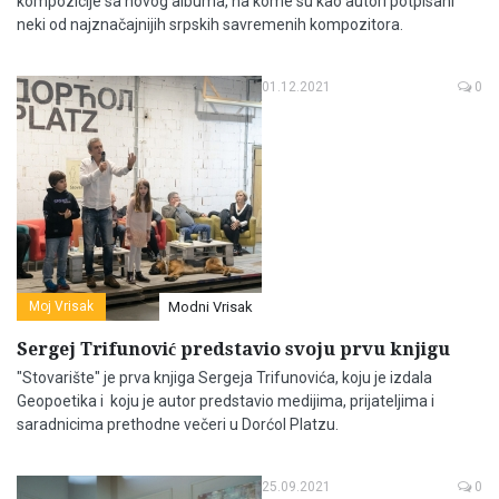
kompozicije sa novog albuma, na kome su kao autori potpisani
neki od najznačajnijih srpskih savremenih kompozitora.
01.12.2021
0
Moj Vrisak
Modni Vrisak
Sergej Trifunović predstavio svoju prvu knjigu
"Stovarište" je prva knjiga Sergeja Trifunovića, koju je izdala
Geopoetika i koju je autor predstavio medijima, prijateljima i
saradnicima prethodne večeri u Dorćol Platzu.
25.09.2021
0