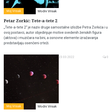
Moj Vrisak
Modni Vrisak
Petar Zorkić: Tete-a-tete 2
„Tete-a-tete 2“ je naziv druge samostalne izložbe Petra Zorkića i u
ovoj postavci, autor objedinjuje motive svedenih ženskih figura
(aktova) i muzičara na bini, a osnovne elemente izražavanja
predstavljaju osenčeni crteži.
23.03.2022
0
Moj Vrisak
Modni Vrisak