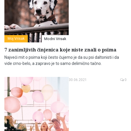
Moj Vrisak
Modni Vrisak
7 zanimljivih činjenica koje niste znali o psima
Najveći mit o psima koji često čujemo je da su psi daltonisti i da
vide crno-belo, a zapravo je to samo delimično tačno.
30.06.2021
0