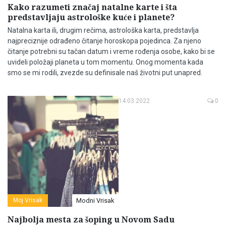
Kako razumeti značaj natalne karte i šta
predstavljaju astrološke kuće i planete?
Natalna karta ili, drugim rečima, astrološka karta, predstavlja
najpreciznije odrađeno čitanje horoskopa pojedinca. Za njeno
čitanje potrebni su tačan datum i vreme rođenja osobe, kako bi se
uvideli položaji planeta u tom momentu. Onog momenta kada
smo se mi rodili, zvezde su definisale naš životni put unapred.
14.03.2022
0
Moj Vrisak
Modni Vrisak
Najbolja mesta za šoping u Novom Sadu