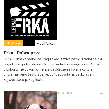
Moj Vrisak
Modni Vrisak
Frka - Dobra priča
FRKA - Filmska radionica Kragujevac izaziva pažnju i radoznalost
iz godine u godinu donoseći nove nadarene snage iz cele Srbije, a
u prilog tome govori i činjenica da Udruženje Forma kulture
priprema njeno šesto izdanje, od 1. avgusta na Velikoj sceni
Knjaževsko-srpskog teatra.
30.06.2021
0