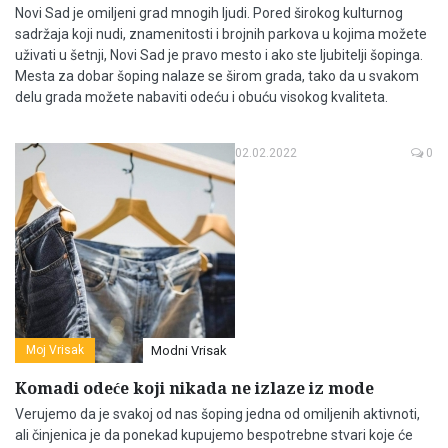
Novi Sad je omiljeni grad mnogih ljudi. Pored širokog kulturnog
sadržaja koji nudi, znamenitosti i brojnih parkova u kojima možete
uživati u šetnji, Novi Sad je pravo mesto i ako ste ljubitelji šopinga.
Mesta za dobar šoping nalaze se širom grada, tako da u svakom
delu grada možete nabaviti odeću i obuću visokog kvaliteta.
02.02.2022
0
Moj Vrisak
Modni Vrisak
Komadi odeće koji nikada ne izlaze iz mode
Verujemo da je svakoj od nas šoping jedna od omiljenih aktivnoti,
ali činjenica je da ponekad kupujemo bespotrebne stvari koje će