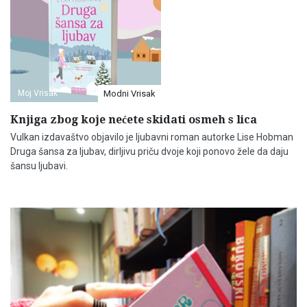
Moj Vrisak
Modni Vrisak
Knjiga zbog koje nećete skidati osmeh s lica
Vulkan izdavaštvo objavilo je ljubavni roman autorke Lise Hobman
Druga šansa za ljubav, dirljivu priču dvoje koji ponovo žele da daju
šansu ljubavi.