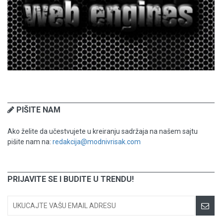
PIŠITE NAM
Ako želite da učestvujete u kreiranju sadržaja na našem sajtu
pišite nam na:
redakcija@modnivrisak.com
PRIJAVITE SE I BUDITE U TRENDU!