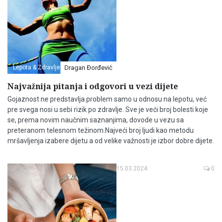
Lepota & Zdravlje
Dragan Đorđević
Najvažnija pitanja i odgovori u vezi dijete
Gojaznost ne predstavlja problem samo u odnosu na lepotu, već
pre svega nosi u sebi rizik po zdravlje. Sve je veći broj bolesti koje
se, prema novim naučnim saznanjima, dovode u vezu sa
preteranom telesnom težinom.Najveći broj ljudi kao metodu
mršavljenja izabere dijetu a od velike važnosti je izbor dobre dijete.
15.03.2024
0