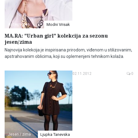
Accessories
Modni Vrisak
MA.RA: "Urban girl" kolekcija za sezonu
jesen/zima
Najnovija kolekcija je inspirisana prirodom, viđenom u stilizovanim,
apstrahovanim oblicima, koji su oplemenjeni tehnikom kolaža.
02.11.2012
0
Jesen / zima
Ljupka Tanevska