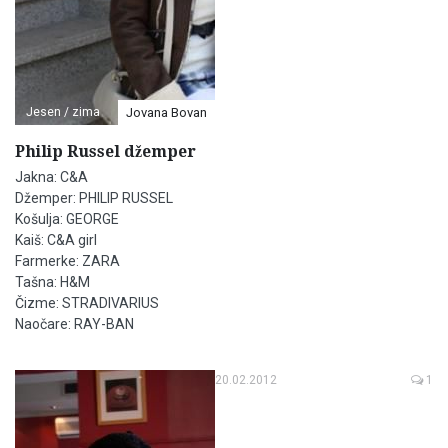
Jesen / zima
Jovana Bovan
Philip Russel džemper
Jakna: C&A
Džemper: PHILIP RUSSEL
Košulja: GEORGE
Kaiš: C&A girl
Farmerke: ZARA
Tašna: H&M
Čizme: STRADIVARIUS
Naočare: RAY-BAN
20.02.2012
1