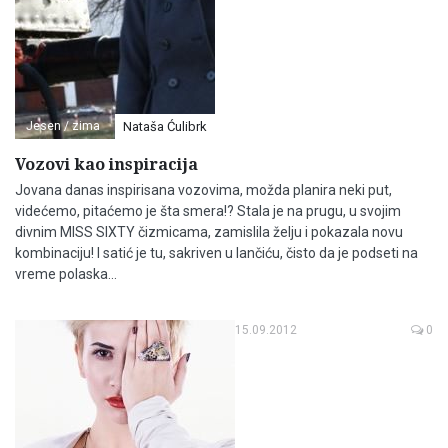
Jesen / zima
Nataša Ćulibrk
Vozovi kao inspiracija
Jovana danas inspirisana vozovima, možda planira neki put,
videćemo, pitaćemo je šta smera!? Stala je na prugu, u svojim
divnim MISS SIXTY čizmicama, zamislila želju i pokazala novu
kombinaciju! I satić je tu, sakriven u lančiću, čisto da je podseti na
vreme polaska...
15.09.2012
0