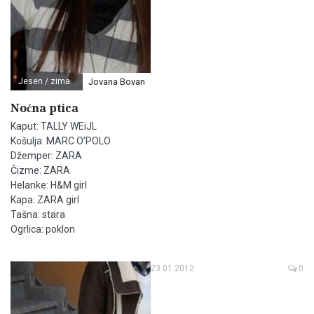
Jesen / zima
Jovana Bovan
Noćna ptica
Kaput: TALLY WEiJL
Košulja: MARC O’POLO
Džemper: ZARA
Čizme: ZARA
Helanke: H&M girl
Kapa: ZARA girl
Tašna: stara
Ogrlica: poklon
23.01.2012
0