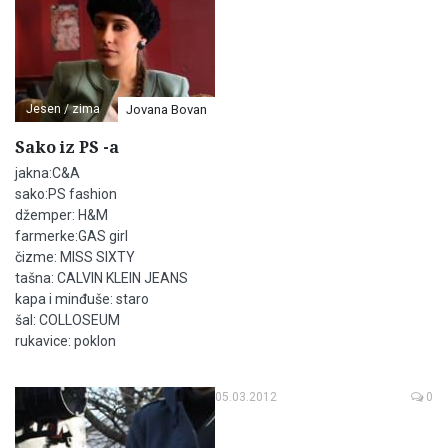
Jesen / zima
Jovana Bovan
Sako iz PS -a
jakna:C&A
sako:PS fashion
džemper: H&M
farmerke:GAS girl
čizme: MISS SIXTY
tašna: CALVIN KLEIN JEANS
kapa i minđuše: staro
šal: COLLOSEUM
rukavice: poklon
05.03.2012
0