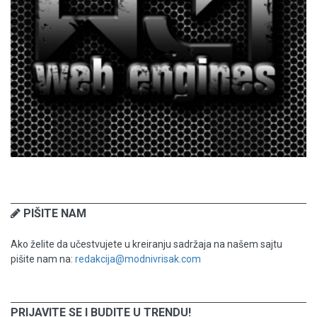
PIŠITE NAM
Ako želite da učestvujete u kreiranju sadržaja na našem sajtu
pišite nam na:
redakcija@modnivrisak.com
PRIJAVITE SE I BUDITE U TRENDU!