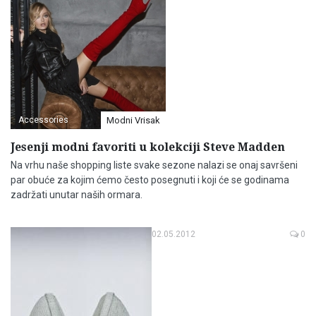
Accessories
Modni Vrisak
Jesenji modni favoriti u kolekciji Steve Madden
Na vrhu naše shopping liste svake sezone nalazi se onaj savršeni
par obuće za kojim ćemo često posegnuti i koji će se godinama
zadržati unutar naših ormara.
02.05.2012
0