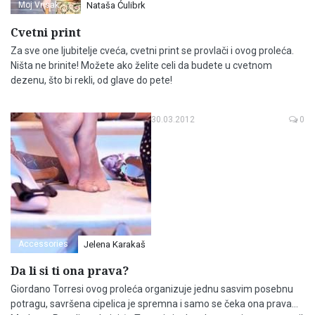
Moj Vrisak
Nataša Ćulibrk
Cvetni print
Za sve one ljubitelje cveća, cvetni print se provlači i ovog proleća.
Ništa ne brinite! Možete ako želite celi da budete u cvetnom
dezenu, što bi rekli, od glave do pete!
30.03.2012
0
Accessories
Jelena Karakaš
Da li si ti ona prava?
Giordano Torresi ovog proleća organizuje jednu sasvim posebnu
potragu, savršena cipelica je spremna i samo se čeka ona prava...