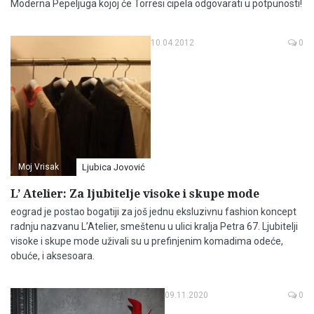
Moderna Pepeljuga kojoj će Torresi cipela odgovarati u potpunosti!
10.04.2012
0
Moj Vrisak
Ljubica Jovović
L’ Atelier: Za ljubitelje visoke i skupe mode
eograd je postao bogatiji za još jednu eksluzivnu fashion koncept
radnju nazvanu L’Atelier, smeštenu u ulici kralja Petra 67. Ljubitelji
visoke i skupe mode uživali su u prefinjenim komadima odeće,
obuće, i aksesoara.
09.11.2020
0