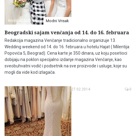
Wedding fashion
Modni Vrisak
Beogradski sajam venčanja od 14. do 16. februara
Redakcija magazina Venčanje tradicionalno organizuje 13.
Wedding weekend od 14. do 16. februara u hotelu Hajat ( Milentija
Popovića 5, Beograd). Cena karte je 350 dinara, uz koju posetioci
dobijaju na poklon specijalno izdanje magazina Venčanje, kao
sveobuhvatni vodič i podsetnik na sve proizvode i usluge, koje su
mogli da vide kod izlagača.
27.02.2014
0