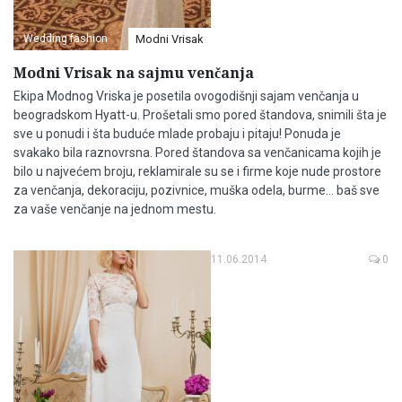
Wedding fashion
Modni Vrisak
Modni Vrisak na sajmu venčanja
Ekipa Modnog Vriska je posetila ovogodišnji sajam venčanja u
beogradskom Hyatt-u. Prošetali smo pored štandova, snimili šta je
sve u ponudi i šta buduće mlade probaju i pitaju! Ponuda je
svakako bila raznovrsna. Pored štandova sa venčanicama kojih je
bilo u najvećem broju, reklamirale su se i firme koje nude prostore
za venčanja, dekoraciju, pozivnice, muška odela, burme... baš sve
za vaše venčanje na jednom mestu.
11.06.2014
0