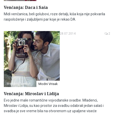
Venčanja: Daca i Saša
Midi venčanica, beli golubovi, roze detalji, kiša koja nije pokvarila
raspoloženje i zaljubljeni par koje je rekao DA.
28.07.2014
2
Wedding fashion
Modni Vrisak
Venčanja: Miroslav i Lidija
Evo jedne male romantične vojvođanske svadbe. Mladenci,
Miroslav i Lidija, su kao prostor za svadbu odabrali jedan salaš i
svadba je sve vreme bila na otvorenom uz upaljene viseće