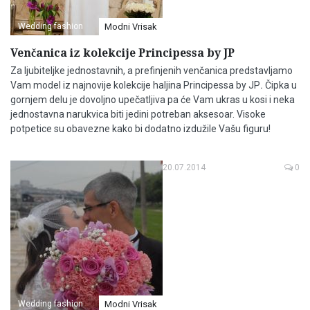
Wedding fashion
Modni Vrisak
Venčanica iz kolekcije Principessa by JP
Za ljubiteljke jednostavnih, a prefinjenih venčanica predstavljamo
Vam model iz najnovije kolekcije haljina Principessa by JP
.
Čipka u
gornjem delu je dovoljno upečatljiva pa će Vam ukras u kosi i neka
jednostavna narukvica biti jedini potreban aksesoar. Visoke
potpetice su obavezne kako bi dodatno izdužile Vašu figuru!
20.07.2014
0
Wedding fashion
Modni Vrisak