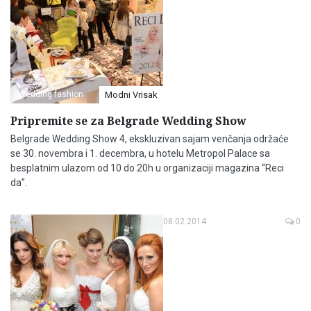
Wedding fashion
Modni Vrisak
Pripremite se za Belgrade Wedding Show
Belgrade Wedding Show 4, ekskluzivan sajam venčanja održaće
se 30. novembra i 1. decembra, u hotelu Metropol Palace sa
besplatnim ulazom od 10 do 20h u organizaciji magazina “Reci
da”.
08.02.2014
0