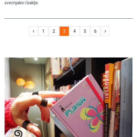
svećnjake i baklje.
1
2
3
4
5
6