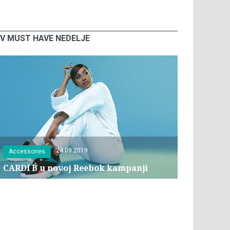
V MUST HAVE NEDELJE
24.09.2019
Accessories
CARDI B u novoj Reebok kampanji