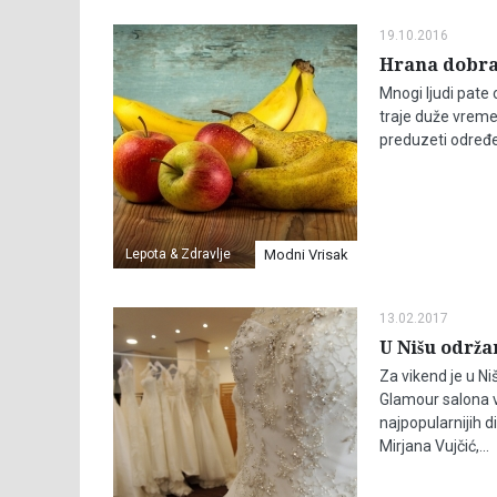
19.10.2016
Hrana dobra
Mnogi ljudi pate 
traje duže vreme
preduzeti određe
Lepota & Zdravlje
Modni Vrisak
13.02.2017
U Nišu održa
Za vikend je u N
Glamour salona v
najpopularnijih 
Mirjana Vujčić,...