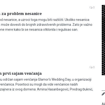
0
 za problem nesanice
od nesanice, a uzroci toga mogu biti različiti. Ukoliko nesanica
 može dovesti do brojnih zdravstvenih problema. Zato je važno
ne mere kako bi se nesanica otklonila i regulisao san.
0
n prvi sajam venčanja
išu održan sajam venčanja Glamor’s Wedding Day, u organizaciji
enčanica. Posetioci su mogli da vide venčanice naših
dizajnera iz ovog domena: Amina Hasanbegović, Predrag Đuknić,
Ak