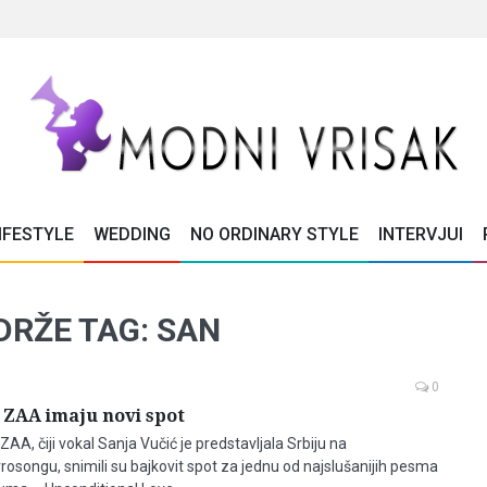
IFESTYLE
WEDDING
NO ORDINARY STYLE
INTERVJUI
DRŽE TAG: SAN
0
i ZAA imaju novi spot
AA, čiji vokal Sanja Vučić je predstavljala Srbiju na
osongu, snimili su bajkovit spot za jednu od najslušanijih pesma