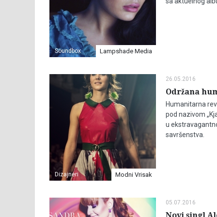
sa aktuelnog alb
Soundbox
Lampshade Media
26.05.2016
Održana hum
Humanitarna revi
pod nazivom „Kjar
u ekstravagantn
savršenstva.
Dizajneri
Modni Vrisak
05.07.2016
Novi singl A