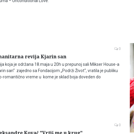
uma – Unconditional Love.
0
anitarna revija Kjarin san
ja koja je održana 18.maja u 20h u prepunoj sali Mikser House-a
in san“ zajedno sa Fondacijom „Podrži Život“, vratila je publiku
o-romantično vreme u kome je sklad boja doveden do
0
leksandre Kovač "Vrtiš me u krug"