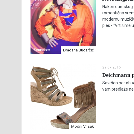
Nakon duetskog s
romantična vreme
modernu muzičku 
ples - "Vrtiš me u
Soundbox
Dragana Bugarčić
29.07.2016
Deichmann pr
Savršen par obuć
vam predlaže neš
Accessories
Modni Vrisak