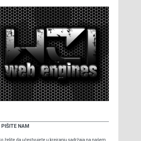
PIŠITE NAM
o želite da učestvujete u kreiranju sadržaja na našem