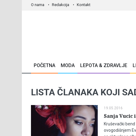
O nama
Redakcija
Kontakt
POČETNA
MODA
LEPOTA & ZDRAVLJE
L
LISTA ČLANAKA KOJI SA
19.05.2016
Sanja Vucic 
Kruševački bend Z
ovogodišnjem Evr