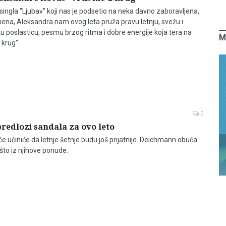
ingla "Ljubav" koji nas je podsetio na neka davno zaboravljena,
na, Aleksandra nam ovog leta pruža pravu letnju, svežu i
poslasticu, pesmu brzog ritma i dobre energije koja tera na
M
 krug".
0
edlozi sandala za ovo leto
e učiniće da letnje šetnje budu još prijatnije. Deichmann obuća
to iz njihove ponude.