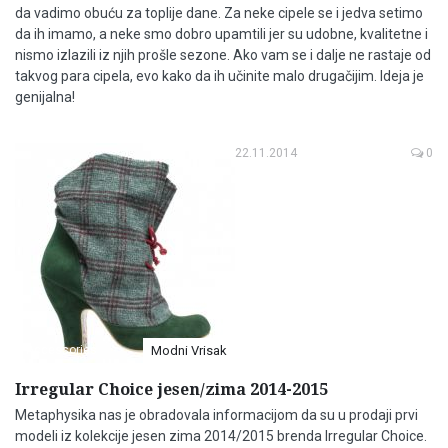
da vadimo obuću za toplije dane. Za neke cipele se i jedva setimo
da ih imamo, a neke smo dobro upamtili jer su udobne, kvalitetne i
nismo izlazili iz njih prošle sezone. Ako vam se i dalje ne rastaje od
takvog para cipela, evo kako da ih učinite malo drugačijim. Ideja je
genijalna!
22.11.2014
0
Accessories
Modni Vrisak
Irregular Choice jesen/zima 2014-2015
Metaphysika nas je obradovala informacijom da su u prodaji prvi
modeli iz kolekcije jesen zima 2014/2015 brenda Irregular Choice.