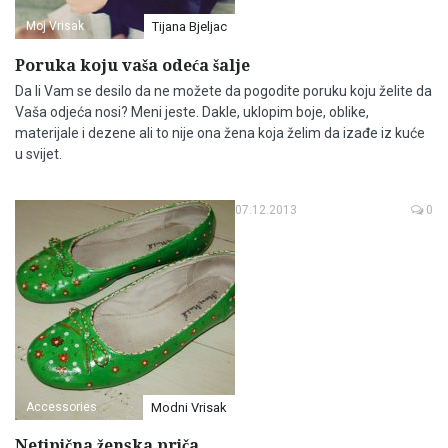
Moj Vrisak
Tijana Bjeljac
Poruka koju vaša odeća šalje
Da li Vam se desilo da ne možete da pogodite poruku koju želite da
Vaša odjeća nosi? Meni jeste. Dakle, uklopim boje, oblike,
materijale i dezene ali to nije ona žena koja želim da izađe iz kuće
u svijet.
07.12.2013
0
Accessories
Modni Vrisak
Netipična ženska priča