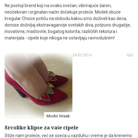
Ne postoji brend koji na ovako svečan, vibrirajuće šaren,
neočekivan i orginalan način dočekuje proleće. Modeli obuće
Irregular Choice potiču na slobodu kakvu smo doživeli kao deca,
donose doživljaj ekstravagancije svetskih diva, potpuno drugačije,
inovativne, maštovite, bogatog kolorita, različitih tekstura i
materijala - cipele koje nikoga ne ostavljaju ravnodušnim!
24.02.2014
0
Accessories
Modni Vrisak
Srcolike klipse za vaše cipele
Stiže nam proleće, već se oseća u vazduhu i vreme je da krenemo