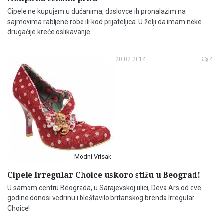
Cipele ne kupujem u dućanima, doslovce ih pronalazim na
sajmovima rabljene robe ili kod prijateljica. U želji da imam neke
drugačije kreće oslikavanje.
20.02.2014
4
Accessories
Modni Vrisak
Cipele Irregular Choice uskoro stižu u Beograd!
U samom centru Beograda, u Sarajevskoj ulici, Deva Ars od ove
godine donosi vedrinu i bleštavilo britanskog brenda Irregular
Choice!