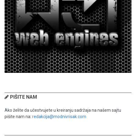
PIŠITE NAM
Ako želite da učestvujete u kreiranju sadržaja na našem sajtu
pišite nam na:
redakcija@modnivrisak.com