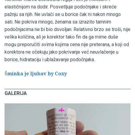
elastičnijom na dodir. Posvetljuje podočnjake i skreće
pažnju sa njih. Ne uvlači se u borice čak ni nakon mnogo
sati. Ne pokriva mnogo, ženama sa izrazito tamnim
podočnjacima ne bi bio dovoljan. Relativno brzo se troši, nije
velika količina, ali je korektor tako fin da ga mirne duše
mogu preporučiti svima kojima cena nije preterana, a koji od
korektora ne očekuju jako pokrivanje već neuvlačenje u
borice, hidrataciju i ublažavanje podočnjaka.
Šminka je ljubav by Coxy
GALERIJA