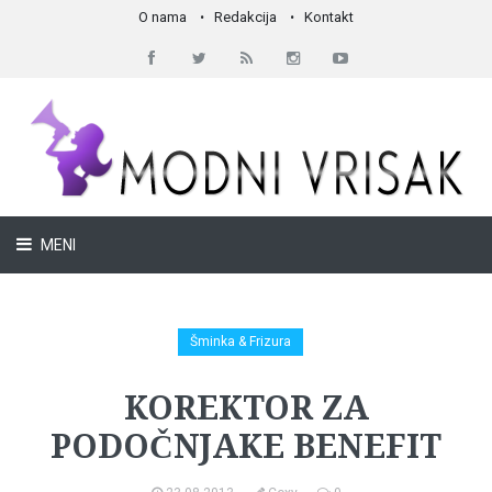
O nama
Redakcija
Kontakt
MENI
Šminka & Frizura
KOREKTOR ZA
PODOČNJAKE BENEFIT