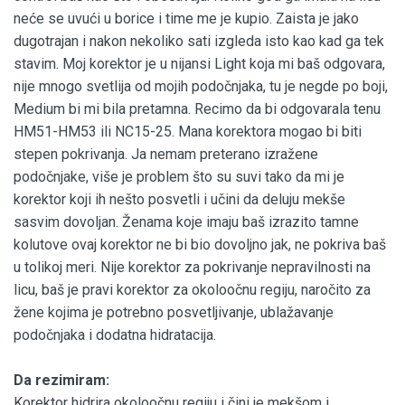
neće se uvući u borice i time me je kupio. Zaista je jako
dugotrajan i nakon nekoliko sati izgleda isto kao kad ga tek
stavim. Moj korektor je u nijansi Light koja mi baš odgovara,
nije mnogo svetlija od mojih podočnjaka, tu je negde po boji,
Medium bi mi bila pretamna. Recimo da bi odgovarala tenu
HM51-HM53 ili NC15-25. Mana korektora mogao bi biti
stepen pokrivanja. Ja nemam preterano izražene
podočnjake, više je problem što su suvi tako da mi je
korektor koji ih nešto posvetli i učini da deluju mekše
sasvim dovoljan. Ženama koje imaju baš izrazito tamne
kolutove ovaj korektor ne bi bio dovoljno jak, ne pokriva baš
u tolikoj meri. Nije korektor za pokrivanje nepravilnosti na
licu, baš je pravi korektor za okoloočnu regiju, naročito za
žene kojima je potrebno posvetljivanje, ublažavanje
podočnjaka i dodatna hidratacija.
Da rezimiram:
Korektor hidrira okoloočnu regiju i čini je mekšom i