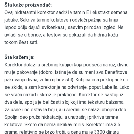
Šta kaže proizvođač:
Ovaj hidratantni korektor sadrži vitamin E i ekstrakt semena
jabuke. Sakriva tamne kolutove i odvlači pažnju sa linija
ispod očiju dajući svikenkasti, sasvim prirodan izgled. Ne
uvlači se u borice, a testovi su pokazali da hidrira kožu
tokom šest sati.
Šta kažem ja:
Korektor dolazi u srebrnoj kutijici koja podseća na ruž, divno
mu je pakovanje (dobro, istina je da su meni sva Benefitova
pakovanja divna, volim njihov stil). Kutijica ima poklopac koji
se skida, a sam korektor je na odvrtanje, poput Labella. Lako
se vraća nazad i skroz je praktično. Korektor se sastoji iz
dva dela, spolja je beličasti sloj koji ima teksturu balzama
za usne i ne ostavlja boju, a u sredini se nalazi obojeni deo.
Spoljni deo pruža hidrataciju, a unutrašnji prikriva tamne
kolutove. Skoro da nema nikakav miris. Korektor ima 3,5
grama, relativno se brzo troši, a cena mu je 3300 dinara.