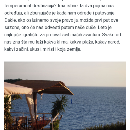
temperament destinacija? Ima istine, ta dva pojma nas
određuju, ali zbunjujuće je kada nam odrede i putovanje.
Dakle, ako oslušnemo svoje pravo ja, možda prvi put ove
sazone, ono će nas odvesti putem naše duše. Leto je
najlepše igralište za procvat svih naših avantura. Svako od
nas zna šta mu leži kakva klima, kakva plaža, kakav narod,
kakvi začini, ukusi, mirisi i koja zemlja.