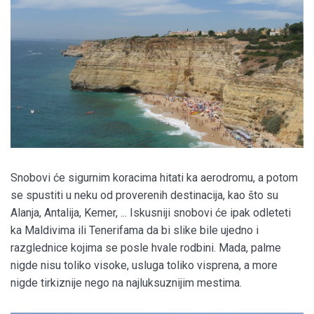
Snobovi će sigurnim koracima hitati ka aerodromu, a potom
se spustiti u neku od proverenih destinacija, kao što su
Alanja, Antalija, Kemer, ... Iskusniji snobovi će ipak odleteti
ka Maldivima ili Tenerifama da bi slike bile ujedno i
razglednice kojima se posle hvale rodbini. Mada, palme
nigde nisu toliko visoke, usluga toliko visprena, a more
nigde tirkiznije nego na najluksuznijim mestima.