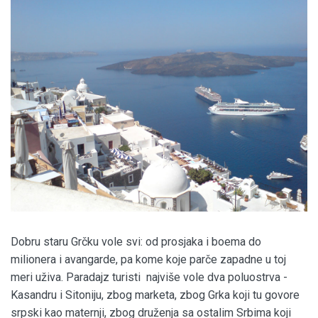
Dobru staru Grčku vole svi: od prosjaka i boema do
milionera i avangarde, pa kome koje parče zapadne u toj
meri uživa. Paradajz turisti najviše vole dva poluostrva -
Kasandru i Sitoniju, zbog marketa, zbog Grka koji tu govore
srpski kao maternji, zbog druženja sa ostalim Srbima koji