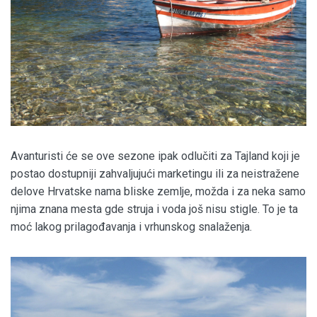
Avanturisti će se ove sezone ipak odlučiti za Tajland koji je
postao dostupniji zahvaljujući marketingu ili za neistražene
delove Hrvatske nama bliske zemlje, možda i za neka samo
njima znana mesta gde struja i voda još nisu stigle. To je ta
moć lakog prilagođavanja i vrhunskog snalaženja.