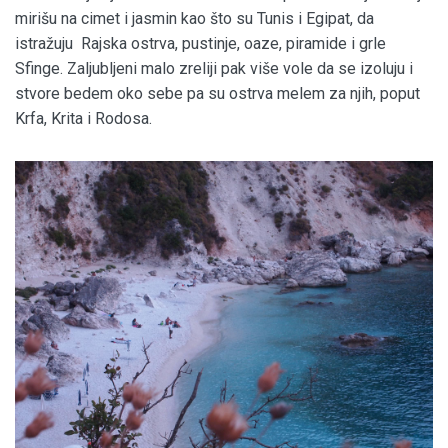
mirišu na cimet i jasmin kao što su Tunis i Egipat, da
istražuju Rajska ostrva, pustinje, oaze, piramide i grle
Sfinge. Zaljubljeni malo zreliji pak više vole da se izoluju i
stvore bedem oko sebe pa su ostrva melem za njih, poput
Krfa, Krita i Rodosa.