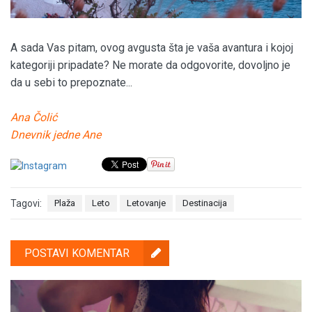
A sada Vas pitam, ovog avgusta šta je vaša avantura i kojoj
kategoriji pripadate? Ne morate da odgovorite, dovoljno je
da u sebi to prepoznate...
Ana Čolić
Dnevnik jedne Ane
Tagovi:
Plaža
Leto
Letovanje
Destinacija
POSTAVI KOMENTAR