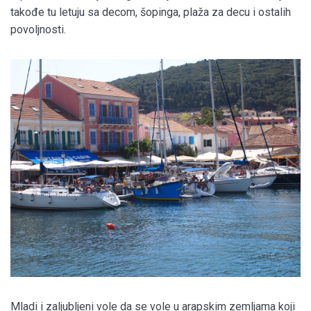
takođe tu letuju sa decom, šopinga, plaža za decu i ostalih
povoljnosti.
Mladi i zaljubljeni vole da se vole u arapskim zemljama koji