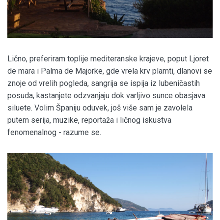
Lično, preferiram toplije mediteranske krajeve, poput Ljoret
de mara i Palma de Majorke, gde vrela krv plamti, dlanovi se
znoje od vrelih pogleda, sangrija se ispija iz lubeničastih
posuda, kastanjete odzvanjaju dok varljivo sunce obasjava
siluete. Volim Španiju oduvek, još više sam je zavolela
putem serija, muzike, reportaža i ličnog iskustva
fenomenalnog - razume se.