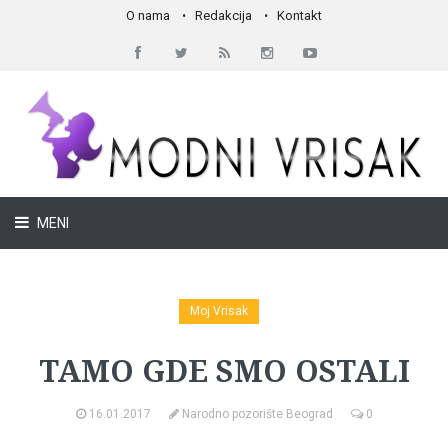
O nama
Redakcija
Kontakt
MENI
Moj Vrisak
TAMO GDE SMO OSTALI
16.01.2017
Narodno pozorište Beograd
0