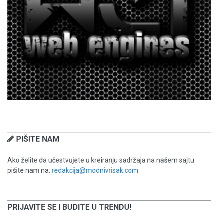
PIŠITE NAM
Ako želite da učestvujete u kreiranju sadržaja na našem sajtu
pišite nam na:
redakcija@modnivrisak.com
PRIJAVITE SE I BUDITE U TRENDU!