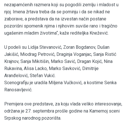
nezapamćenih razmera koji su pogodili zemlju i mladost u
njoj. Imena žrtava treba da se pominju i da se nikad ne
zaborave, a predstava da na izvestan način postane
pozorišni spomenik njima i njihovim suviše rano i tragično
ugašenim mladim životima“, kaže rediteljka Knežević.
U podeli su Lidija Stevanović, Zoran Bogdanov, Dušan
Jakišić, Miodrag Petrović, Draginja Voganjac, Sanja Ristić
Krajnov, Sanja Mikitišin, Marko Savić, Dragan Kojić, Nina
Rukavina, Alisa Lacko, Marko Savković, Dimitrije
Aranđelović, Stefan Vukić.
Scenografiju je uradila Miljena Vučković, a kostime Senka
Ranosavljević.
Premijera ove predstave, za koju vlada veliko interesovanje,
održana je 27. septembra prošle godine na Kamernoj sceni
Srpskog narodnog pozorišta.