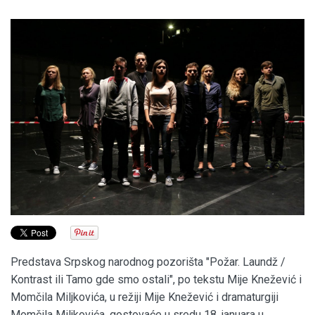
Predstava Srpskog narodnog pozorišta "Požar. Laundž /
Kontrast ili Tamo gde smo ostali", po tekstu Mije Knežević i
Momčila Miljkovića, u režiji Mije Knežević i dramaturgiji
Momčila Miljkovića, gostovaće u sredu 18. januara u