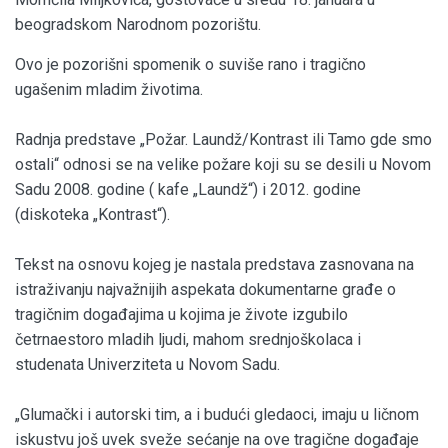
beogradskom Narodnom pozorištu.
Ovo je pozorišni spomenik o suviše rano i tragično
ugašenim mladim životima.
Radnja predstave „Požar. Laundž/Kontrast ili Tamo gde smo
ostali“ odnosi se na velike požare koji su se desili u Novom
Sadu 2008. godine ( kafe „Laundž“) i 2012. godine
(diskoteka „Kontrast“).
Tekst na osnovu kojeg je nastala predstava zasnovana na
istraživanju najvažnijih aspekata dokumentarne građe o
tragičnim događajima u kojima je živote izgubilo
četrnaestoro mladih ljudi, mahom srednjoškolaca i
studenata Univerziteta u Novom Sadu.
„Glumački i autorski tim, a i budući gledaoci, imaju u ličnom
iskustvu još uvek sveže sećanje na ove tragične događaje