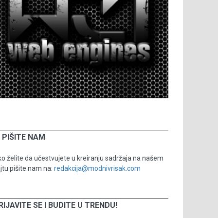
PIŠITE NAM
o želite da učestvujete u kreiranju sadržaja na našem
jtu pišite nam na:
redakcija@modnivrisak.com
RIJAVITE SE I BUDITE U TRENDU!