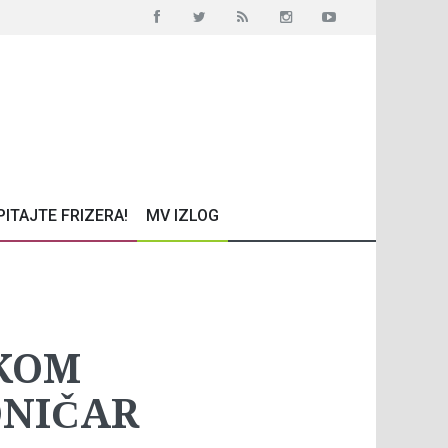
PITAJTE FRIZERA!
MV IZLOG
SKOM
ONIČAR