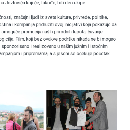
a Jevtovića koji će, takođe, biti deo ekipe.
ti, značajni ljudi iz sveta kulture, privrede, politike,
ina i kompanija pridružiti ovoj inicijativi koja pokazuje da
 omoguće promociju naših prirodnih lepota, čuvanje
og cilja. Film, koji bez ovakve podrške nikada ne bi mogao
 sponzorisano i realizovano u našim južnim i istočnim
 kampanjom i pripremama, a s jeseni se očekuje početak