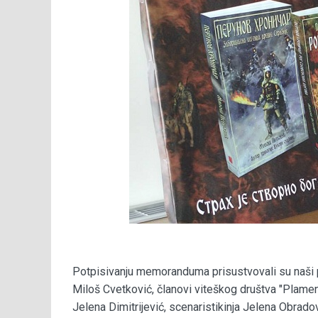
Potpisivanju memoranduma prisustvovali su naši po
Miloš Cvetković, članovi viteškog društva "Plamen
Jelena Dimitrijević, scenaristikinja Jelena Obradov