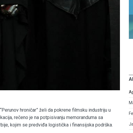
A
Ap
M
erunov hroničar” želi da pokrene filmsku industriju u
Fe
 lokacija, rečeno je na potpisivanju memoranduma sa
J
ije, kojim se predviđa logistička i finansijska podrška.