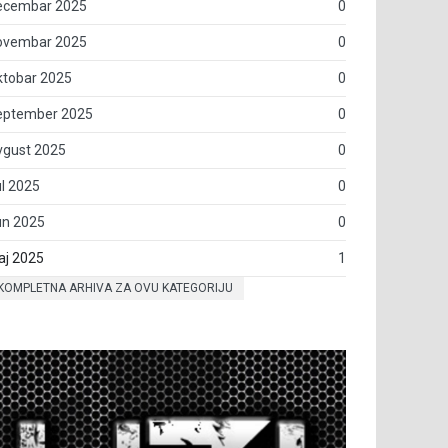
ecembar 2025
0
ovembar 2025
0
ktobar 2025
0
eptember 2025
0
vgust 2025
0
l 2025
0
un 2025
0
aj 2025
1
KOMPLETNA ARHIVA ZA OVU KATEGORIJU