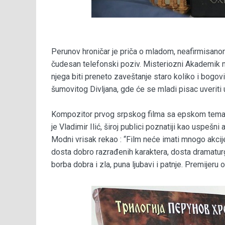
Perunov hroničar je priča o mladom, neafirmisano
čudesan telefonski poziv. Misteriozni Akademik mu
njega biti preneto zaveštanje staro koliko i bogov
šumovitog Divljana, gde će se mladi pisac uveriti 
Kompozitor prvog srpskog filma sa epskom tematik
je Vladimir Ilić, široj publici poznatiji kao uspeš
Modni vrisak rekao : “Film neće imati mnogo akcije, 
dosta dobro razrađenih karaktera, dosta dramaturg
borba dobra i zla, puna ljubavi i patnje. Premijer