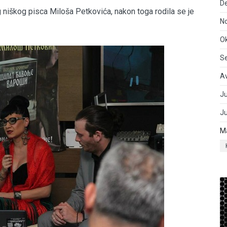
D
 niškog pisca Miloša Petkovića, nakon toga rodila se je
N
O
S
A
Ju
J
M