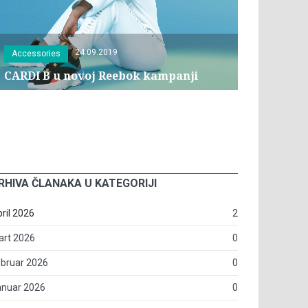
24.09.2019
Accessories
CARDI B u novoj Reebok kampanji
RHIVA ČLANAKA U KATEGORIJI
ril 2026
2
art 2026
0
bruar 2026
0
anuar 2026
0