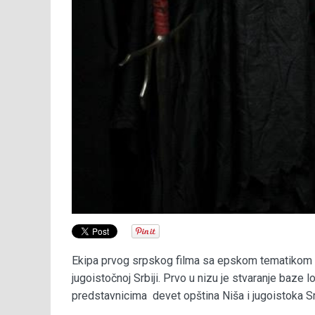
Ekipa prvog srpskog filma sa epskom tematikom “P
jugoistočnoj Srbiji. Prvo u nizu je stvaranje baze
predstavnicima devet opština Niša i jugoistoka Srb