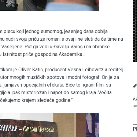
m piscu koji jednog sumornog, jesenjeg dana dobija
 nudi svoju priču za roman, a ovaj i ne sluti da će time na
i Vaseljene. Put ga vodi u Đavolju Varoš i na obronke
u istinitost priče gospodina Akademika...
om je Oliver Katić, producent Vesna Leibowitz a reditelj
ni autor mnogih muzičkih spotova i modni fotograf. On je za
jurnjave i specijalnih efekata, Biće to igrani film, sa
ije,a ipak misteriozan i napet do samog kraja. Večita
Ak
u očekujemo krajem sledeće godine.”
sa
P