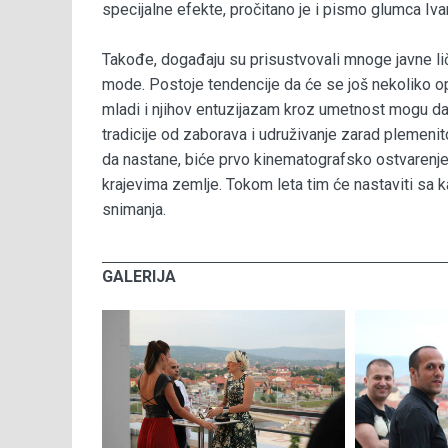
specijalne efekte, pročitano je i pismo glumca Ivan
Takođe, događaju su prisustvovali mnoge javne ličnos
mode. Postoje tendencije da će se još nekoliko opšt
mladi i njihov entuzijazam kroz umetnost mogu da
tradicije od zaborava i udruživanje zarad plemenit
da nastane, biće prvo kinematografsko ostvarenje
krajevima zemlje. Tokom leta tim će nastaviti sa
snimanja.
GALERIJA