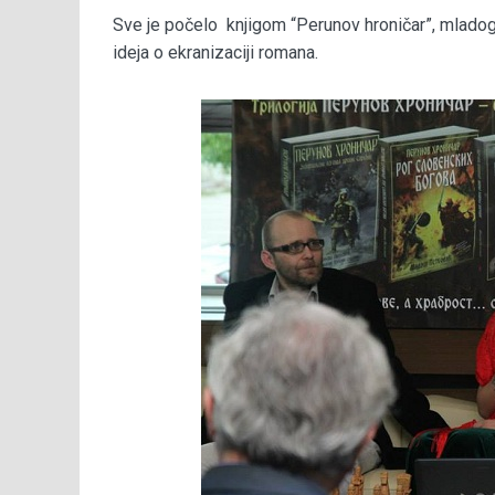
Sve je počelo knjigom “Perunov hroničar”, mladog
ideja o ekranizaciji romana.