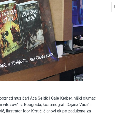
znati muzičari Aca Seltik i Gale Kerber, niški glumac
i vitezovi" iz Beograda, kostimografi Dajana Vasić i
ić, ilustrator Igor Krstić, članovi ekipe zadužene za