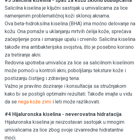
#3 Salicilna kiselina - spas za kožu sklonu bubuljicama
Salicilna kiselina je ključni sastojak u umivalicama za lice
namenjenim problematičnoj koži sklonoj aknama.
Ova beta-hidroksilna kiselina (BHA) ima moćno delovanje na
kožu. Ona pomaže u uklanjanju mrtvih ćelija kože, sprečava
začepljenje pora i smanjuje upalu i crvenilo. Salicilna kiselina
takođe ima antibakterijska svojstva, što je posebno korisno
za tretiranje akni.
Redovna upotreba umivalica za lice sa salicilnom kiselinom
može pomoći u kontroli akni, poboljšanju teksture kože i
postizanju čistijeg i zdravijeg tena.
Važno je pravilno doziranje i konsultacija sa stručnjakom
kako bi se postigli optimalni rezultati. Takođe imajte u vidu
da se
nega kože zimi
i leti može razlikovati.
#4 Hijaluronska kiselina - neverovatna hidratacija
Hijaluronska kiselina je neizostavan sastojak u mnogim
umivalicama za lice zbog svoje izvanredne hidratantne
moći.