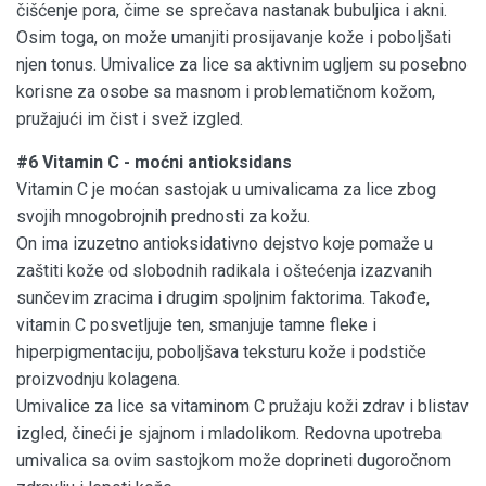
čišćenje pora, čime se sprečava nastanak bubuljica i akni.
Osim toga, on može umanjiti prosijavanje kože i poboljšati
njen tonus. Umivalice za lice sa aktivnim ugljem su posebno
korisne za osobe sa masnom i problematičnom kožom,
pružajući im čist i svež izgled.
#6 Vitamin C - moćni antioksidans
Vitamin C je moćan sastojak u umivalicama za lice zbog
svojih mnogobrojnih prednosti za kožu.
On ima izuzetno antioksidativno dejstvo koje pomaže u
zaštiti kože od slobodnih radikala i oštećenja izazvanih
sunčevim zracima i drugim spoljnim faktorima. Takođe,
vitamin C posvetljuje ten, smanjuje tamne fleke i
hiperpigmentaciju, poboljšava teksturu kože i podstiče
proizvodnju kolagena.
Umivalice za lice sa vitaminom C pružaju koži zdrav i blistav
izgled, čineći je sjajnom i mladolikom. Redovna upotreba
umivalica sa ovim sastojkom može doprineti dugoročnom