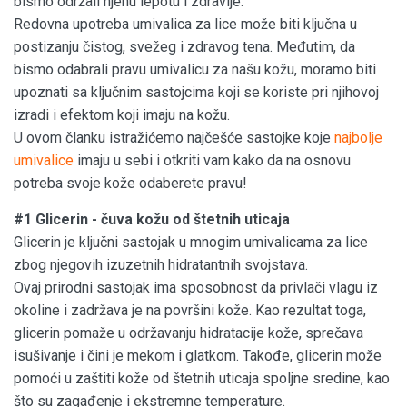
bismo održali njenu lepotu i zdravlje.
Redovna upotreba umivalica za lice može biti ključna u
postizanju čistog, svežeg i zdravog tena. Međutim, da
bismo odabrali pravu umivalicu za našu kožu, moramo biti
upoznati sa ključnim sastojcima koji se koriste pri njihovoj
izradi i efektom koji imaju na kožu.
U ovom članku istražićemo najčešće sastojke koje
najbolje
umivalice
imaju u sebi i otkriti vam kako da na osnovu
potreba svoje kože odaberete pravu!
#1 Glicerin - čuva kožu od štetnih uticaja
Glicerin je ključni sastojak u mnogim umivalicama za lice
zbog njegovih izuzetnih hidratantnih svojstava.
Ovaj prirodni sastojak ima sposobnost da privlači vlagu iz
okoline i zadržava je na površini kože. Kao rezultat toga,
glicerin pomaže u održavanju hidratacije kože, sprečava
isušivanje i čini je mekom i glatkom. Takođe, glicerin može
pomoći u zaštiti kože od štetnih uticaja spoljne sredine, kao
što su zagađenje i ekstremne temperature.