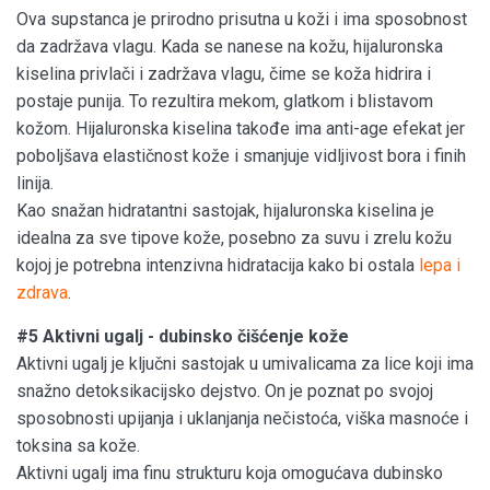
Ova supstanca je prirodno prisutna u koži i ima sposobnost
da zadržava vlagu. Kada se nanese na kožu, hijaluronska
kiselina privlači i zadržava vlagu, čime se koža hidrira i
postaje punija. To rezultira mekom, glatkom i blistavom
kožom. Hijaluronska kiselina takođe ima anti-age efekat jer
poboljšava elastičnost kože i smanjuje vidljivost bora i finih
linija.
Kao snažan hidratantni sastojak, hijaluronska kiselina je
idealna za sve tipove kože, posebno za suvu i zrelu kožu
kojoj je potrebna intenzivna hidratacija kako bi ostala
lepa i
zdrava
.
#5 Aktivni ugalj - dubinsko čišćenje kože
Aktivni ugalj je ključni sastojak u umivalicama za lice koji ima
snažno detoksikacijsko dejstvo. On je poznat po svojoj
sposobnosti upijanja i uklanjanja nečistoća, viška masnoće i
toksina sa kože.
Aktivni ugalj ima finu strukturu koja omogućava dubinsko