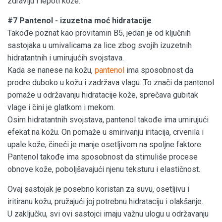
zdravlju i lepoti kože.
#7 Pantenol - izuzetna moć hidratacije
Takođe poznat kao provitamin B5, jedan je od ključnih
sastojaka u umivalicama za lice zbog svojih izuzetnih
hidratantnih i umirujućih svojstava.
Kada se nanese na kožu,
pantenol
ima sposobnost da
prodre duboko u kožu i zadržava vlagu. To znači da pantenol
pomaže u održavanju hidratacije kože, sprečava gubitak
vlage i čini je glatkom i mekom.
Osim hidratantnih svojstava, pantenol takođe ima umirujući
efekat na kožu. On pomaže u smirivanju iritacija, crvenila i
upale kože, čineći je manje osetljivom na spoljne faktore.
Pantenol takođe ima sposobnost da stimuliše procese
obnove kože, poboljšavajući njenu teksturu i elastičnost.
Ovaj sastojak je posebno koristan za suvu, osetljivu i
iritiranu kožu, pružajući joj potrebnu hidrataciju i olakšanje.
U zaključku, svi ovi sastojci imaju važnu ulogu u održavanju