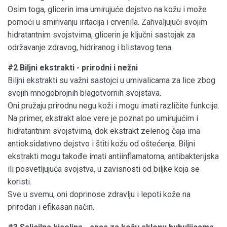
Osim toga, glicerin ima umirujuće dejstvo na kožu i može
pomoći u smirivanju iritacija i crvenila. Zahvaljujući svojim
hidratantnim svojstvima, glicerin je ključni sastojak za
održavanje zdravog, hidriranog i blistavog tena.
#2 Biljni ekstrakti - prirodni i nežni
Biljni ekstrakti su važni sastojci u umivalicama za lice zbog
svojih mnogobrojnih blagotvornih svojstava.
Oni pružaju prirodnu negu koži i mogu imati različite funkcije.
Na primer, ekstrakt aloe vere je poznat po umirujućim i
hidratantnim svojstvima, dok ekstrakt zelenog čaja ima
antioksidativno dejstvo i štiti kožu od oštećenja. Biljni
ekstrakti mogu takođe imati antiinflamatorna, antibakterijska
ili posvetljujuća svojstva, u zavisnosti od biljke koja se
koristi.
Sve u svemu, oni doprinose zdravlju i lepoti kože na
prirodan i efikasan način.