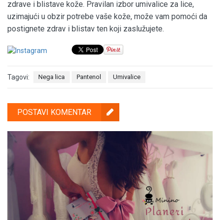
zdrave i blistave kože. Pravilan izbor umivalice za lice,
uzimajući u obzir potrebe vaše kože, može vam pomoći da
postignete zdrav i blistav ten koji zaslužujete.
Tagovi:
Nega lica
Pantenol
Umivalice
POSTAVI KOMENTAR