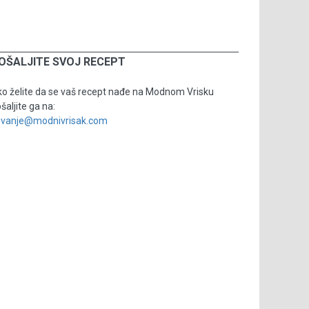
OŠALJITE SVOJ RECEPT
o želite da se vaš recept nađe na Modnom Vrisku
šaljite ga na:
uvanje@modnivrisak.com