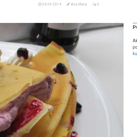
04.09.2014
Ana Mara
0
P
Ak
po
k