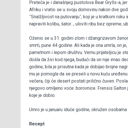
Preteča je i današnjeg pustolova Bear Grylls-a, 
Afriku i vratio se u svoju domovinu nakon dve god
˝Snalžljivost na putovanju˝, koji je u kratkom roku 
napraviti kolibu, šator..., uloviti ribu bez opreme, ub
Oženio se u 31. godini zlom i džangrizavom ženom
smrti, pune 44 godine. Ali kada je ona umrla, on 
pametnom i lepom društvu. Vernu prijateljicu je ste
došla da živi kod njega, budući da on nije imao de
godine, bila je prisutna kada je dobijao brojne nag
mu je pomogla da se preseli u novu kuću uređenu 
večera, čiji će desert postati prilično čuven. Posl
njegovo omiljeno voće: borovnice. Frensis Galton je
koje je dobio.
Umro je u januaru iduće godine, okružen osobama ko
Recept