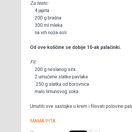
Za testo:
4 jajeta
200 g brašna
300 ml mleka
na vrh noža soli
Od ove količine se dobije 10-ak palačinki.
Fil:
200 g neslanog sira
2 umućene slatke pavlake
250 g slatka od borovnica
malo limunovog soka
Umutiti sve sastojke u krem i filovati polovine pala
MAMA PITA