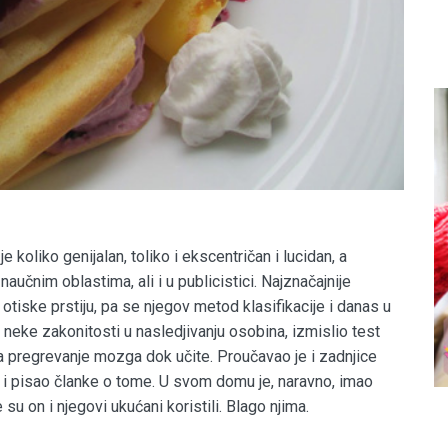
 koliko genijalan, toliko i ekscentričan i lucidan, a
aučnim oblastima, ali i u publicistici. Najznačajnije
otiske prstiju, pa se njegov metod klasifikacije i danas u
e i neke zakonitosti u nasledjivanju osobina, izmislio test
čava pregrevanje mozga dok učite. Proučavao je i zadnjice
i pisao članke o tome. U svom domu je, naravno, imao
 su on i njegovi ukućani koristili. Blago njima.