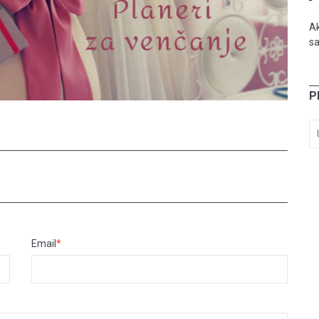
Ak
sa
P
Email
*