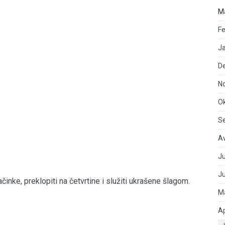
M
Fe
J
D
N
O
S
A
Ju
J
činke, preklopiti na četvrtine i služiti ukrašene šlagom.
M
Ap