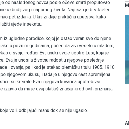
jer je od nasleđenog novca posle očeve smrti proputovao
M
ine uzbudljivog i napornog života. Napisao je bestseler
imao pet izdanja. U knjizi daje praktična uputstva: kako
lažiti ujede insekata...
 iz ugledne porodice, kojoj je ostao veran sve do njene
je, iako u poznim godinama, počeo da živi veselo u mladom,
kao u svojoj rođaci Evi, unuki svoje sestre Lusi, koja je
ce. Eva je unosila životnu radost u njegove poslednje
rade i zvanja, pa i kad je stekao plemićku titulu 1905. 1910.
po njegovom ukusu, i tada je u njegovu čast spremljena
asticu su kreirale Eva i njegova kuvarica upotrebivši
 izjavio da mu je ovaj slatkiš značajniji od svih priznanja
je voli, odbijajući hranu dok se nije ugasio.
A