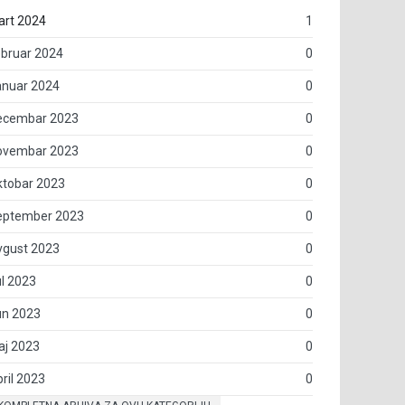
art 2024
1
bruar 2024
0
anuar 2024
0
ecembar 2023
0
ovembar 2023
0
ktobar 2023
0
eptember 2023
0
vgust 2023
0
l 2023
0
un 2023
0
aj 2023
0
ril 2023
0