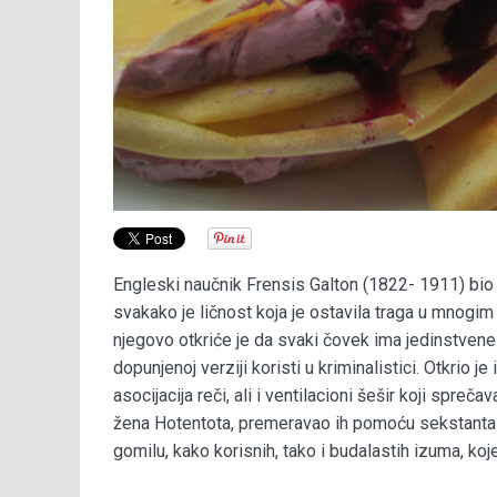
Engleski naučnik Frensis Galton (1822- 1911) bio je
svakako je ličnost koja je ostavila traga u mnogim n
njegovo otkriće je da svaki čovek ima jedinstvene 
dopunjenoj verziji koristi u kriminalistici. Otkrio j
asocijacija reči, ali i ventilacioni šešir koji spre
žena Hotentota, premeravao ih pomoću sekstanta 
gomilu, kako korisnih, tako i budalastih izuma, koje