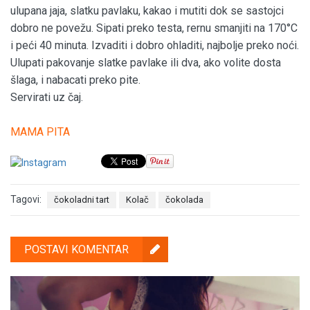
ulupana jaja, slatku pavlaku, kakao i mutiti dok se sastojci
dobro ne povežu. Sipati preko testa, rernu smanjiti na 170°C
i peći 40 minuta. Izvaditi i dobro ohladiti, najbolje preko noći.
Ulupati pakovanje slatke pavlake ili dva, ako volite dosta
šlaga, i nabacati preko pite.
Servirati uz čaj.
MAMA PITA
Tagovi:
čokoladni tart
Kolač
čokolada
POSTAVI KOMENTAR