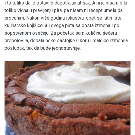
i to toliko da je ostavilo dugotrajan utisak. A ni ja nisam bila
toliko vična u pravljenju pita, pa nisam ni recept umela da
procenim. Nakon više godina iskustva, opet se latih iste
kulinarske knjižice, ali ovoga puta sa dosta izmena i po
sopstvenom osećaju. Za početak sam količinu šećera
prepolovila, dodala neke sastojke u koru i malčice izmenila
postupak, tek da bude jednostavnije.