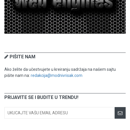
PIŠITE NAM
Ako želite da učestvujete u kreiranju sadržaja na našem sajtu
pišite nam na:
redakcija@modnivrisak.com
PRIJAVITE SE I BUDITE U TRENDU!