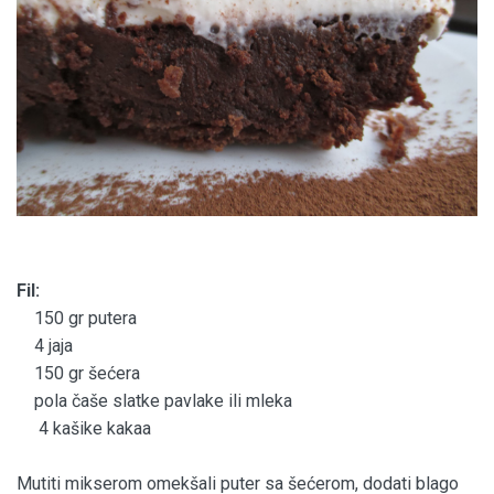
Fil:
150 gr putera
4 jaja
150 gr šećera
pola čaše slatke pavlake ili mleka
4 kašike kakaa
Mutiti mikserom omekšali puter sa šećerom, dodati blago