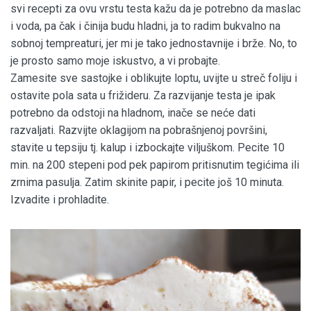
svi recepti za ovu vrstu testa kažu da je potrebno da maslac
i voda, pa čak i činija budu hladni, ja to radim bukvalno na
sobnoj tempreaturi, jer mi je tako jednostavnije i brže. No, to
je prosto samo moje iskustvo, a vi probajte.
Zamesite sve sastojke i oblikujte loptu, uvijte u streč foliju i
ostavite pola sata u frižideru. Za razvijanje testa je ipak
potrebno da odstoji na hladnom, inače se neće dati
razvaljati. Razvijte oklagijom na pobrašnjenoj površini,
stavite u tepsiju tj. kalup i izbockajte viljuškom. Pecite 10
min. na 200 stepeni pod pek papirom pritisnutim tegićima ili
zrnima pasulja. Zatim skinite papir, i pecite još 10 minuta.
Izvadite i prohladite.