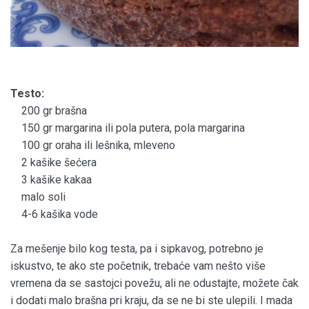
Testo:
200 gr brašna
150 gr margarina ili pola putera, pola margarina
100 gr oraha ili lešnika, mleveno
2 kašike šećera
3 kašike kakaa
malo soli
4-6 kašika vode
Za mešenje bilo kog testa, pa i sipkavog, potrebno je
iskustvo, te ako ste početnik, trebaće vam nešto više
vremena da se sastojci povežu, ali ne odustajte, možete čak
i dodati malo brašna pri kraju, da se ne bi ste ulepili. I mada