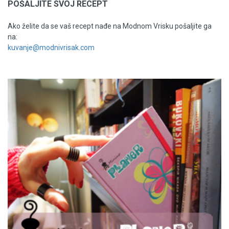
POŠALJITE SVOJ RECEPT
Ako želite da se vaš recept nađe na Modnom Vrisku pošaljite ga
na:
kuvanje@modnivrisak.com