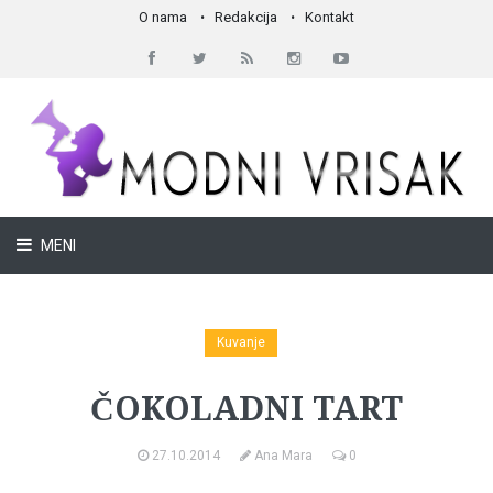
O nama
Redakcija
Kontakt
MENI
Kuvanje
ČOKOLADNI TART
27.10.2014
Ana Mara
0