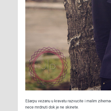
Ešarpu vezanu u kravatu razvucite i malim ziherna
nece mrdnuti dok je ne skinete.