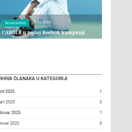
24.09.2019
Accessories
CARDI B u novoj Reebok kampanji
RHIVA ČLANAKA U KATEGORIJI
ril 2025
1
art 2025
0
bruar 2025
1
anuar 2025
0