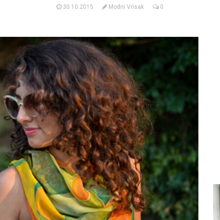
30.10.2015
Modni Vrisak
0