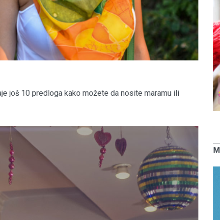
aje još 10 predloga kako možete da nosite maramu ili
M