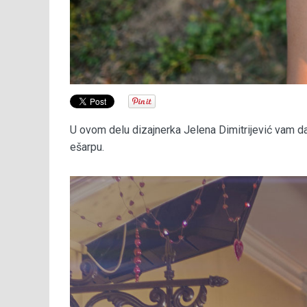
U ovom delu dizajnerka Jelena Dimitrijević vam d
ešarpu.