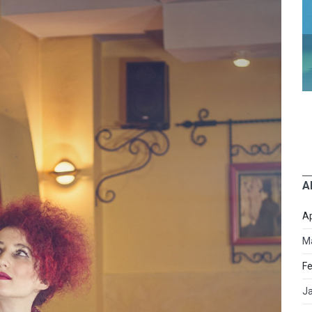
A
Ap
M
Fe
J