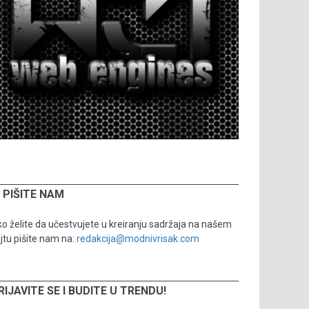
PIŠITE NAM
o želite da učestvujete u kreiranju sadržaja na našem
jtu pišite nam na:
redakcija@modnivrisak.com
RIJAVITE SE I BUDITE U TRENDU!