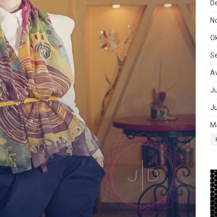
D
N
O
S
A
Ju
J
M