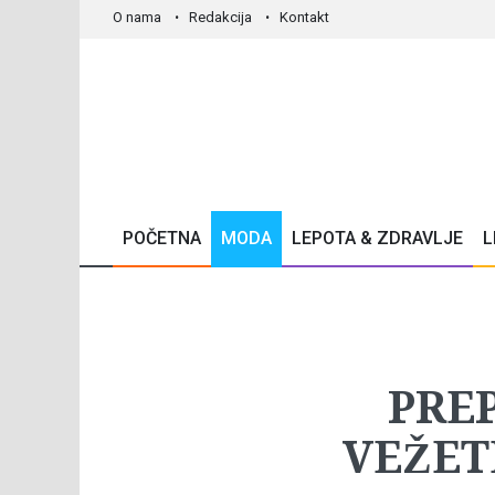
O nama
Redakcija
Kontakt
POČETNA
MODA
LEPOTA & ZDRAVLJE
L
PRE
VEŽET