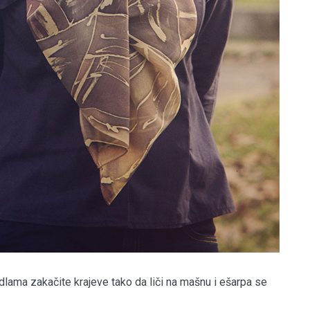
dlama zakačite krajeve tako da liči na mašnu i ešarpa se