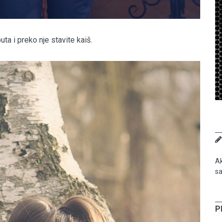
ta i preko nje stavite kaiš.
Ak
sa
P