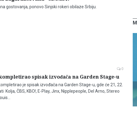
a gostovanja, ponovo Sinjski rokeri obilaze Srbiju.
M
0
kompletirao spisak izvođača na Garden Stage-u
kompletirao je spisak izvođača na Garden Stage-u, gde će 21, 22.
ati Kolja, ČBS, KBO!, E-Play, Jinx, Nipplepeople, Del Arno, Stereo
ouis…