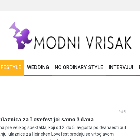
IFESTYLE
WEDDING
NO ORDINARY STYLE
INTERVJUI
0
laznica za Lovefest još samo 3 dana
 pre velikog spektakla, koji od 2. do 5. avgusta po dvanaesti put
nju, ulaznice za Heineken Lovefest prodaju se vrtoglavom