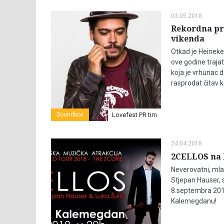
03.05.2018
Rekordna pr
vikenda
Otkad je Heineke
ove godine trajat
koja je vrhunac d
rasprodat čitav k
Soundbox
Lovefest PR tim
24.04.2018
2CELLOS na
Neverovatni, mlad
Stjepan Hauser, 
8.septembra 2018.
Kalemegdanu!