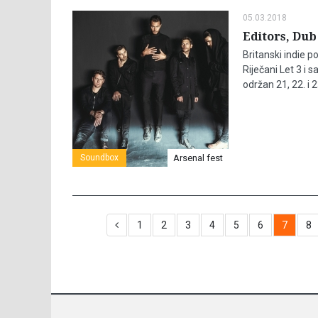
05.03.2018
Editors, Dub 
Britanski indie p
Riječani Let 3 i 
održan 21, 22. i 
Soundbox
Arsenal fest
1
2
3
4
5
6
7
8