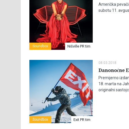
Američka pevačic
subotu 11. avgus
Soundbox
Nišville PR tim
08.03.2018
Danonoćne EX
Premijerno izdanj
18. marta na Jah
originalni sastoj
Soundbox
Exit PR tim