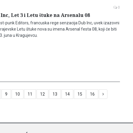
0
Inc, Let 3 i Letu štuke na Arsenalu 08
ost-punk Editors, francuska rege senzacija Dub Inc, uvek izazovni
sarajevske Letu štuke nova su imena Arsenal festa 08, koji će biti
23. juna u Kragujevcu.
9
10
11
12
13
14
15
16