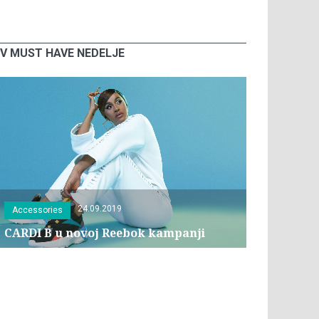
V MUST HAVE NEDELJE
24.09.2019
Accessories
CARDI B u novoj Reebok kampanji