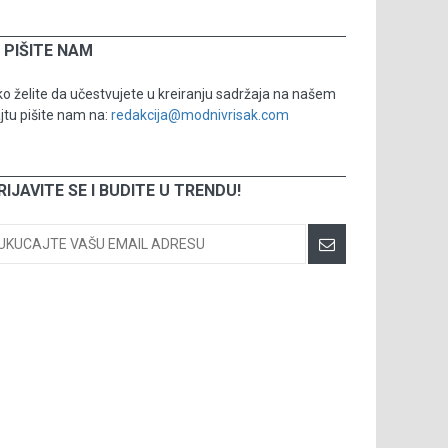
PIŠITE NAM
o želite da učestvujete u kreiranju sadržaja na našem
jtu pišite nam na:
redakcija@modnivrisak.com
RIJAVITE SE I BUDITE U TRENDU!