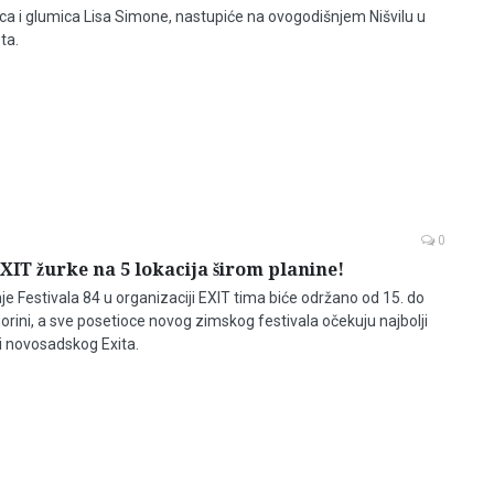
a i glumica Lisa Simone, nastupiće na ovogodišnjem Nišvilu u
ta.
0
IT žurke na 5 lokacija širom planine!
e Festivala 84 u organizaciji EXIT tima biće održano od 15. do
orini, a sve posetioce novog zimskog festivala očekuju najbolji
ci novosadskog Exita.