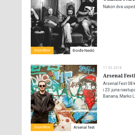
Nakon dva uspešn
Soundbox
Đorđe Nedić
17.05.2018
Arsenal Fest
Arsenal Fest 08 
i 23. juna nastup
Banana, Marko L
Soundbox
Arsenal fest