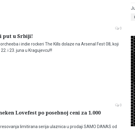
Ju
0
i put u Srbiji!
Morcheeba i indie rockeri The Kills dolaze na Arsenal Fest 08, koji
 22. i 23. juna u Kragujevcu!!!
0
neken Lovefest po posebnoj ceni za 1.000
eresovanja limitirana serija ulaznica u prodaji SAMO DANAS od