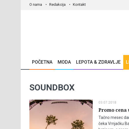
O nama
Redakcija
Kontakt
POČETNA
MODA
LEPOTA & ZDRAVLJE
L
SOUNDBOX
03.07.2018
Promo cena u
Tačno mesec dana
čeka Vrnjačku Ba