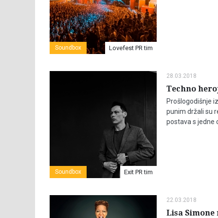
Soundbox
Lovefest PR tim
28.03.2018
Techno heroj
Prošlogodišnje i
punim držali su r
postava s jedne 
Soundbox
Exit PR tim
22.03.2018
Lisa Simone 