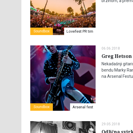
brzinom, a prema
Soundbox
Lovefest PR tim
06.06.2018
Greg Hetson
Nekadašnji gitar
bendu Marky Ram
na Arsenal Festu
Soundbox
Arsenal fest
29.05.2018
Odlična svir