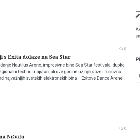
Ak
sa
0
i s Exita dolaze na Sea Star
P
zdanje Nautilus Arene, impresivne bine Sea Star festivala, dupke
egionalni techno majstori, ali ove godine uz njih stiže i furiozna
od najvažnijih svetskih elektronskih bina – Exitove Dance Arene!
0
na Nišvilu