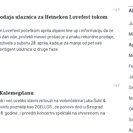
0
A
odaja ulaznica za Heineken Lovefest tokom
J
n Lovefest početkom aprila objavio line up i informaciju da će
M
i dan više, protekli mesec prošao je u znaku rekordne prodaje,
oživela u subotu 28. aprila, kada je za manje od pet sati
Ap
ontigent ulaznica iz druge faze.
M
Fe
J
0
D
 Kalemegdanu
N
i i već uveliko slavni virtouzi na violončelima Luka Šulić &
svetu poznatiji kao 2CELLOS , će ponovo doći u Beograd
O
 godine , i prirediti koncertni spektakl na otvorenom, na
S
A