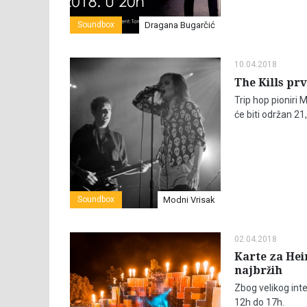
Soundbox
Dragana Bugarčić
10.04.2018
The Kills prv
Trip hop pioniri 
će biti održan 21,
Soundbox
Modni Vrisak
02.04.2018
Karte za Hei
najbržih
Zbog velikog int
12h do 17h.