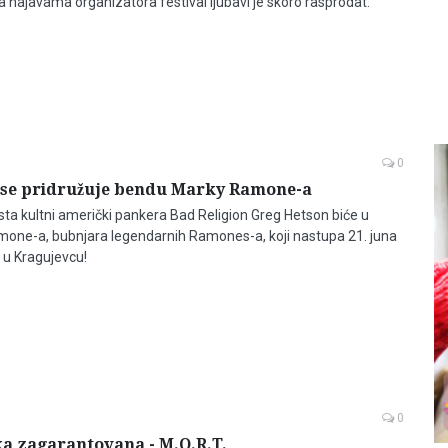
 najavama organizatora festival ljubavi je skoro rasprodat.
0
 se pridružuje bendu Marky Ramone-a
ista kultni američki pankera Bad Religion Greg Hetson biće u
one-a, bubnjara legendarnih Ramones-a, koji nastupa 21. juna
 u Kragujevcu!
0
ka zagarantovana - M.O.R.T.