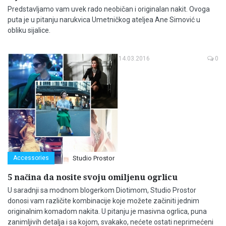
Predstavljamo vam uvek rado neobičan i originalan nakit. Ovoga
puta je u pitanju narukvica Umetničkog ateljea Ane Simović u
obliku sijalice.
14.03.2016
0
Accessories
Studio Prostor
5 načina da nosite svoju omiljenu ogrlicu
U saradnji sa modnom blogerkom Diotimom, Studio Prostor
donosi vam različite kombinacije koje možete začiniti jednim
originalnim komadom nakita. U pitanju je masivna ogrlica, puna
zanimljivih detalja i sa kojom, svakako, nećete ostati neprimećeni