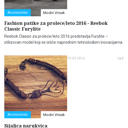
Accessories
Modni Vrisak
Fashion patike za proleće/leto 2016 - Reebok
Classic Furylite
Reebok Classic za proleće/leto 2016 predstavlja Furylite –
stilizovan model koji se ističe naprednim tehnološkim inovacijama.
19.03.2016
0
Accessories
Modni Vrisak
Sijalica narukvica