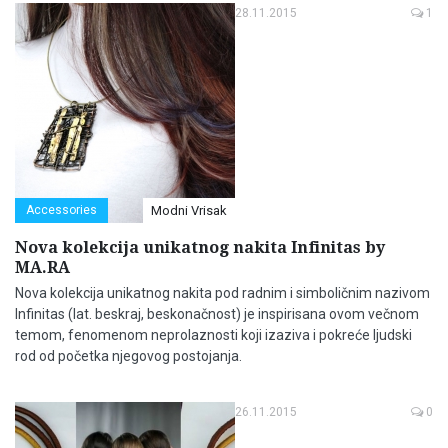
28.11.2015
1
Accessories
Modni Vrisak
Nova kolekcija unikatnog nakita Infinitas by
MA.RA
Nova kolekcija unikatnog nakita pod radnim i simboličnim nazivom
Infinitas (lat. beskraj, beskonačnost) je inspirisana ovom večnom
temom, fenomenom neprolaznosti koji izaziva i pokreće ljudski
rod od početka njegovog postojanja.
26.11.2015
0