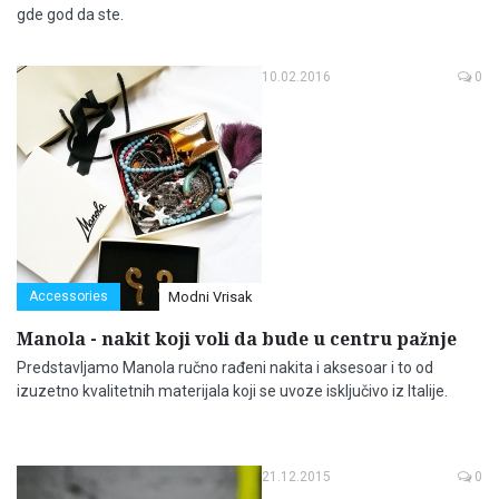
gde god da ste.
10.02.2016
0
Accessories
Modni Vrisak
Manola - nakit koji voli da bude u centru pažnje
Predstavljamo Manola ručno rađeni nakita i aksesoar i to od
izuzetno kvalitetnih materijala koji se uvoze isključivo iz Italije.
21.12.2015
0