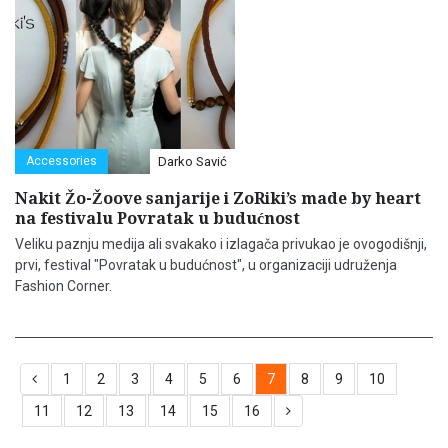
Accessories
Darko Savić
Nakit Žo-Žoove sanjarije i ZoRiki’s made by heart
na festivalu Povratak u budućnost
Veliku paznju medija ali svakako i izlagača privukao je ovogodišnji,
prvi, festival "Povratak u budućnost", u organizaciji udruženja
Fashion Corner.
1
2
3
4
5
6
7
8
9
10
11
12
13
14
15
16