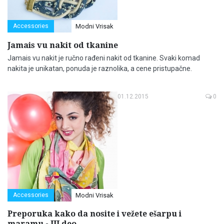
Accessories
Modni Vrisak
​Jamais vu nakit od tkanine
Jamais vu nakit je ručno rađeni nakit od tkanine. Svaki komad
nakita je unikatan, ponuda je raznolika, a cene pristupačne.
01.12.2015
0
Accessories
Modni Vrisak
Preporuka kako da nosite i vežete ešarpu i
maramu - III deo