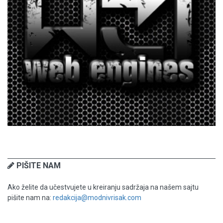
PIŠITE NAM
Ako želite da učestvujete u kreiranju sadržaja na našem sajtu
pišite nam na:
redakcija@modnivrisak.com