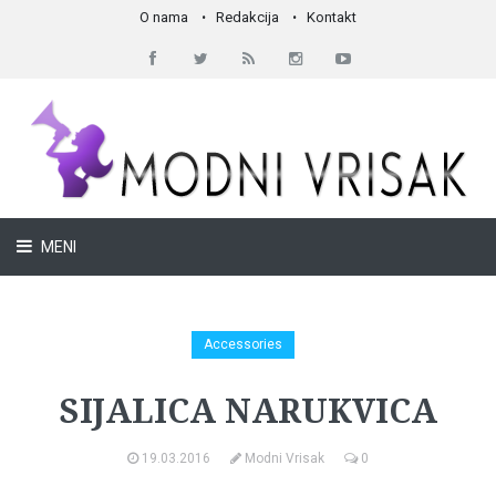
O nama
Redakcija
Kontakt
MENI
Accessories
SIJALICA NARUKVICA
19.03.2016
Modni Vrisak
0