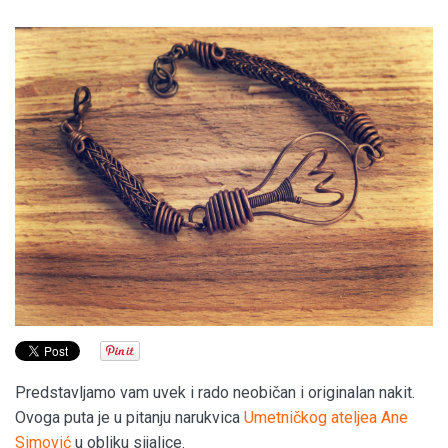
Predstavljamo vam uvek i rado neobičan i originalan nakit.
Ovoga puta je u pitanju narukvica
Umetničkog ateljea Ane
Simović
u obliku sijalice.