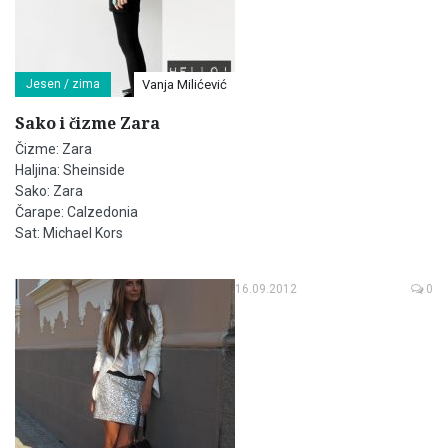
Jesen / zima
Vanja Milićević
Sako i čizme Zara
Čizme: Zara
Haljina: Sheinside
Sako: Zara
Čarape: Calzedonia
Sat: Michael Kors
16.09.2012
0