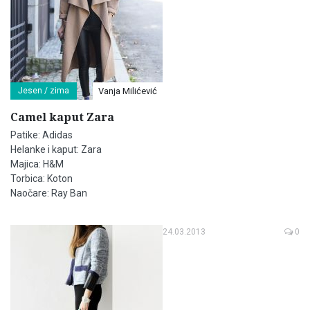
Jesen / zima
Vanja Milićević
Camel kaput Zara
Patike: Adidas
Helanke i kaput: Zara
Majica: H&M
Torbica: Koton
Naočare: Ray Ban
24.03.2013
0