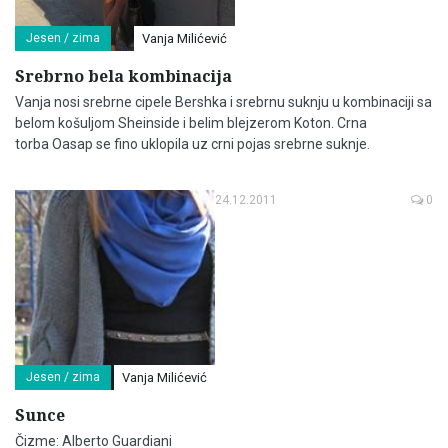
Jesen / zima
Vanja Milićević
Srebrno bela kombinacija
Vanja nosi srebrne cipele Bershka i srebrnu suknju u kombinaciji sa
belom košuljom Sheinside i belim blejzerom Koton. Crna
torba Oasap se fino uklopila uz crni pojas srebrne suknje.
24.12.2011
0
Jesen / zima
Vanja Milićević
Sunce
Čizme: Alberto Guardiani