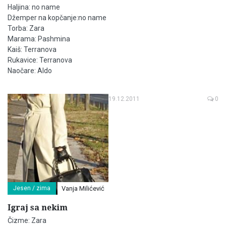
Haljina: no name
Džemper na kopčanje:no name
Torba: Zara
Marama: Pashmina
Kaiš: Terranova
Rukavice: Terranova
Naočare: Aldo
19.12.2011
0
Jesen / zima
Vanja Milićević
Igraj sa nekim
Čizme: Zara