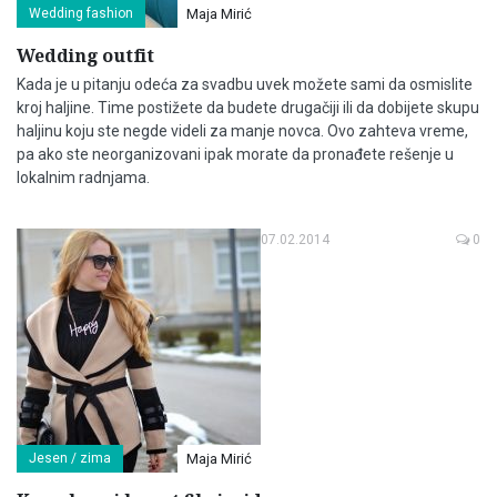
Wedding fashion
Maja Mirić
Wedding outfit
Kada je u pitanju odeća za svadbu uvek možete sami da osmislite
kroj haljine. Time postižete da budete drugačiji ili da dobijete skupu
haljinu koju ste negde videli za manje novca. Ovo zahteva vreme,
pa ako ste neorganizovani ipak morate da pronađete rešenje u
lokalnim radnjama.
07.02.2014
0
Jesen / zima
Maja Mirić