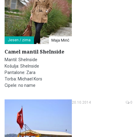
Jesen / zima
Maja Mirić
Camel mantil SheInside
Mantil: SheInside
Košulja: SheInside
Pantalone: Zara
Torba: Michael Kors
Cipele: no name
20.10.2014
0