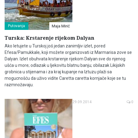
Putovanja
Maja Mirić
Turska: Krstarenje rijekom Dalyan
Ako letujete u Turskoj još jedan zanimljiv izlet, pored
Efesa/Pamukkale, koji možete organizovati iz Marmarisa zove se
Dalyan. Izlet obuhvata krstarenje rijekom Dalyan sve do njenog
ušća u more; odlazak u ljekovitu blatnu banju; obilazak Likijskih
grobnica u stijenama i za kraj kupanje na Iztuzu plaži sa
mogucnošću da uživo vidite Caretta caretta kornjače koje se tu
razmnožavaju.
29.09.2014
0