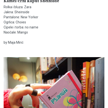
Kamel-crni kaput Sheinside
Rolka i bluza: Zara
Jakna: Sheinside
Pantalone: New Yorker
Ogrlica: Choies
Cipele i torba: no name
Naočale: Mango
by Maja Mirić