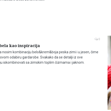
0
bela kao inspiracija
a nosim kombinaciju belo&krem&boja peska zimi i u jesen, čime
u ovom odabiru gardarobe. Svakako da se detalji iz ove
u iskombinovati sa zimskim toplim čizmama i jaknom.