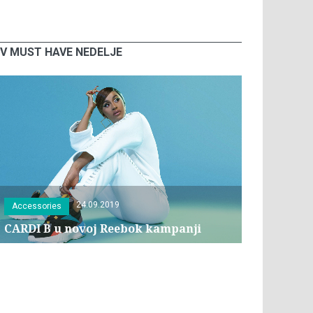
V MUST HAVE NEDELJE
24.09.2019
Accessories
CARDI B u novoj Reebok kampanji