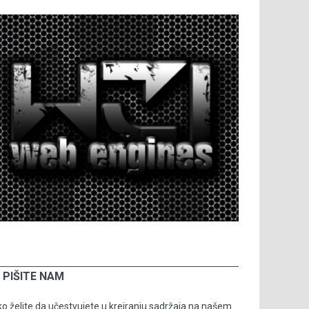
PIŠITE NAM
o želite da učestvujete u kreiranju sadržaja na našem