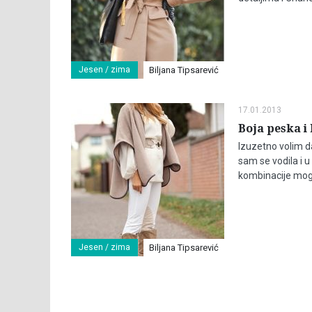
Jesen / zima
Biljana Tipsarević
17.01.2013
Boja peska i 
Izuzetno volim d
sam se vodila i 
kombinacije mog
Jesen / zima
Biljana Tipsarević