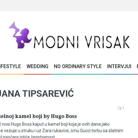
IFESTYLE
WEDDING
NO ORDINARY STYLE
INTERVJUI
JANA TIPSAREVIĆ
1
elnoj kamel boji by Hugo Boss
ć nosi Hugo Boss kaput u kamel boji koja je ovih dana jako
e vezuje u struku i uz Zara rukavice, crnu Gucci torbu sa zlatnim
el naočare ističe ženstvenost.