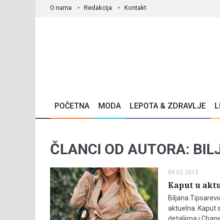
O nama
Redakcija
Kontakt
POČETNA
MODA
LEPOTA & ZDRAVLJE
L
ČLANCI OD AUTORA: BIL
09.02.2013
Kaput u aktu
Biljana Tipsarevi
aktuelna. Kaput s
detaljima i Chan