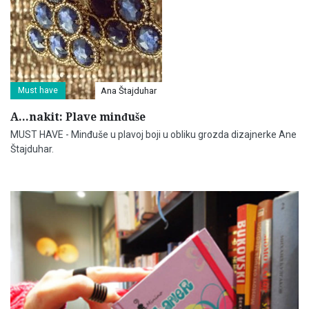
Must have
Ana Štajduhar
A...nakit: Plave minđuše
MUST HAVE - Minđuše u plavoj boji u obliku grozda dizajnerke Ane
Štajduhar.