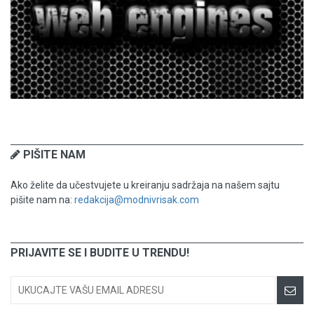
PIŠITE NAM
Ako želite da učestvujete u kreiranju sadržaja na našem sajtu
pišite nam na:
redakcija@modnivrisak.com
PRIJAVITE SE I BUDITE U TRENDU!