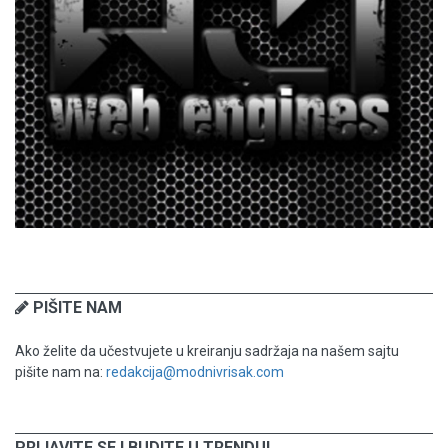
PIŠITE NAM
Ako želite da učestvujete u kreiranju sadržaja na našem sajtu
pišite nam na:
redakcija@modnivrisak.com
PRIJAVITE SE I BUDITE U TRENDU!