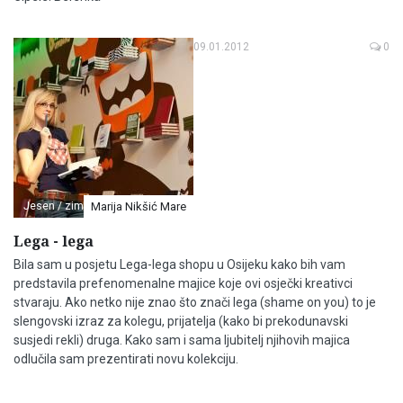
09.01.2012
0
Jesen / zima
Marija Nikšić Mare
Lega - lega
Bila sam u posjetu Lega-lega shopu u Osijeku kako bih vam
predstavila prefenomenalne majice koje ovi osječki kreativci
stvaraju. Ako netko nije znao što znači lega (shame on you) to je
slengovski izraz za kolegu, prijatelja (kako bi prekodunavski
susjedi rekli) druga. Kako sam i sama ljubitelj njihovih majica
odlučila sam prezentirati novu kolekciju.