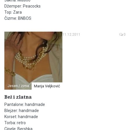
Jakna: Miss60
Džemper: Peacocks
Top: Zara
Čizme: BNBOS
11.12.2011
0
Jesen / zima
Marija Veljković
Bež i zlatna
Pantalone: handmade
Blejzer: handmade
Korset: handmade
Torba: retro
Cipele: Bershka