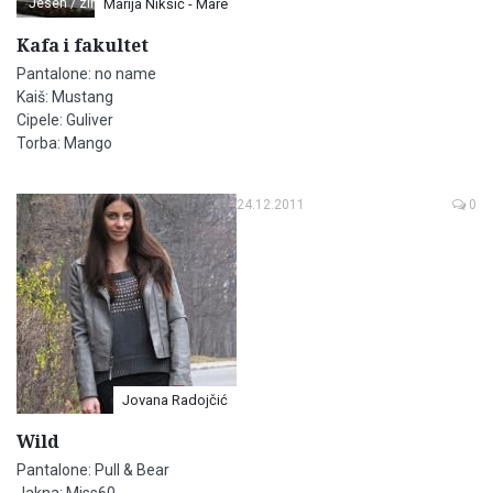
Jesen / zima
Marija Nikšić - Mare
Kafa i fakultet
Pantalone: no name
Kaiš: Mustang
Cipele: Guliver
Torba: Mango
24.12.2011
0
Jovana Radojčić
Wild
Pantalone: Pull & Bear