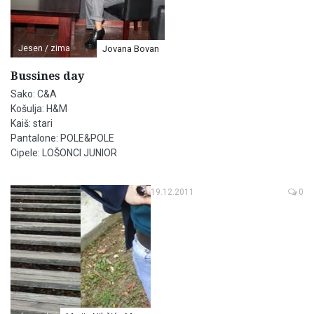
Jesen / zima
Jovana Bovan
Bussines day
Sako: C&A
Košulja: H&M
Kaiš: stari
Pantalone: POLE&POLE
Cipele: LOŠONCI JUNIOR
19.12.2011
0