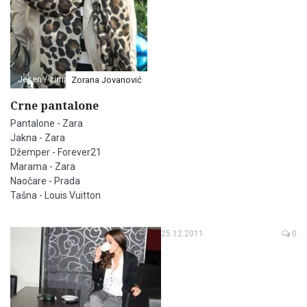
Jesen / zima
Zorana Jovanović
Crne pantalone
Pantalone - Zara
Jakna - Zara
Džemper - Forever21
Marama - Zara
Naočare - Prada
Tašna - Louis Vuitton
25.12.2011
0