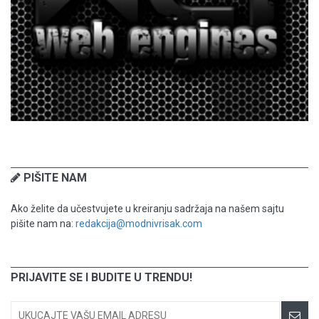
PIŠITE NAM
Ako želite da učestvujete u kreiranju sadržaja na našem sajtu
pišite nam na:
redakcija@modnivrisak.com
PRIJAVITE SE I BUDITE U TRENDU!