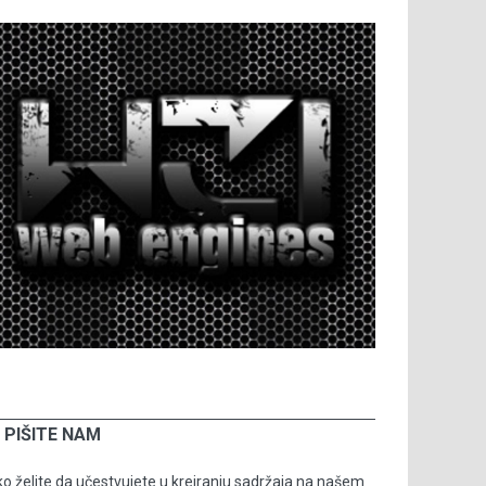
PIŠITE NAM
o želite da učestvujete u kreiranju sadržaja na našem