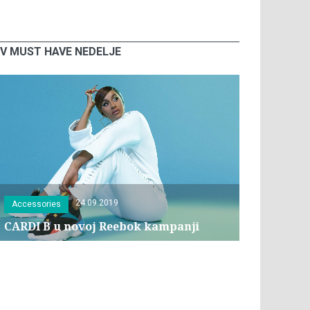
V MUST HAVE NEDELJE
24.09.2019
Accessories
CARDI B u novoj Reebok kampanji