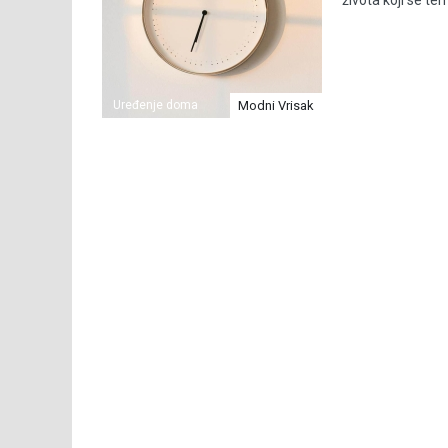
života koji se tem
Uređenje doma
Modni Vrisak