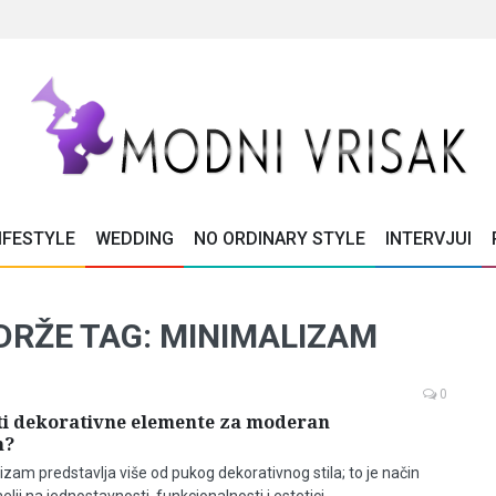
IFESTYLE
WEDDING
NO ORDINARY STYLE
INTERVJUI
DRŽE TAG: MINIMALIZAM
0
ti dekorativne elemente za moderan
m?
zam predstavlja više od pukog dekorativnog stila; to je način