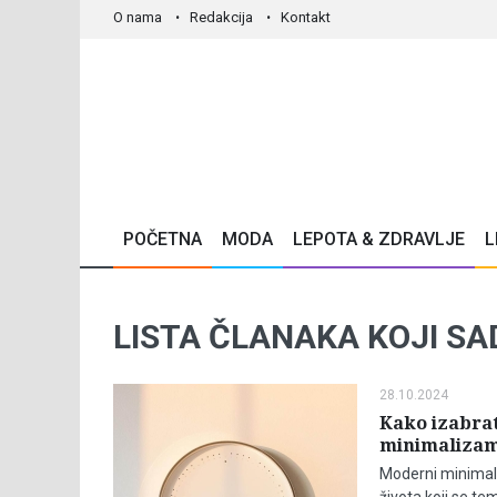
O nama
Redakcija
Kontakt
POČETNA
MODA
LEPOTA & ZDRAVLJE
L
LISTA ČLANAKA KOJI SA
28.10.2024
Kako izabra
minimaliza
Moderni minimali