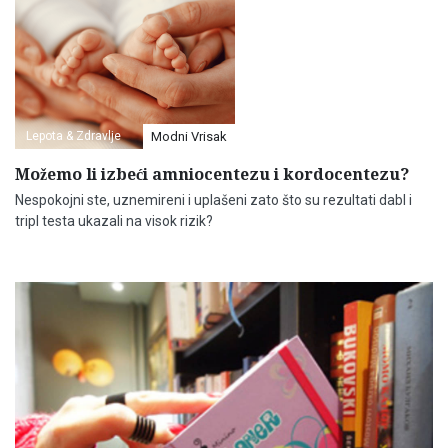
Lepota & Zdravlje
Modni Vrisak
Možemo li izbeći amniocentezu i kordocentezu?
Nespokojni ste, uznemireni i uplašeni zato što su rezultati dabl i
tripl testa ukazali na visok rizik?