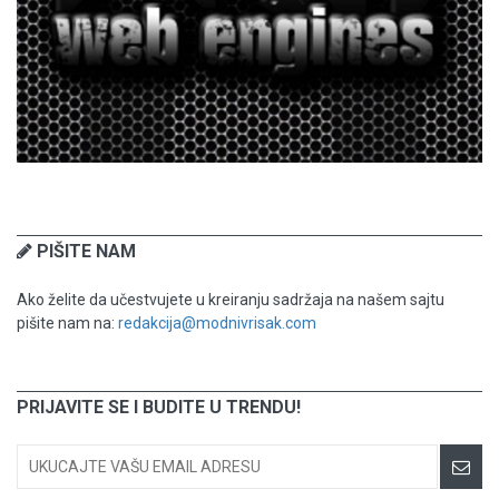
PIŠITE NAM
Ako želite da učestvujete u kreiranju sadržaja na našem sajtu
pišite nam na:
redakcija@modnivrisak.com
PRIJAVITE SE I BUDITE U TRENDU!