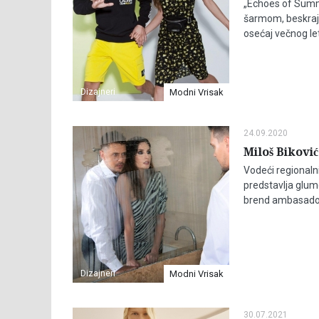
„Echoes of Summe
šarmom, beskrajn
osećaj večnog le
Dizajneri
Modni Vrisak
24.09.2020
Miloš Bikov
Vodeći regionaln
predstavlja glum
brend ambasador
Dizajneri
Modni Vrisak
30.07.2021