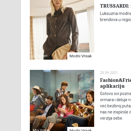
TRUSSARDI: 
Luksuzna modna k
brendova u regi
Dizajneri
Modni Vrisak
25.09.2021
Fashion&Frie
aplikaciju
Gotovo svi pozna
ormara i deluje
već bezbroj puta
nas ne inspiriše
verzija sebe.
Moj Vrisak
Modni Vrisak