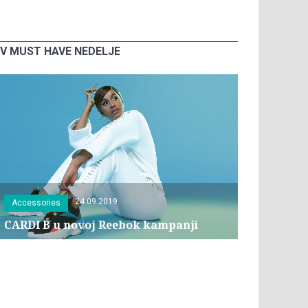
V MUST HAVE NEDELJE
24.09.2019
Accessories
CARDI B u novoj Reebok kampanji