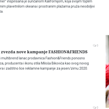
r” inspirisana je sunčanom Kalifornijom, koja svojim toplim
im plavetnilom okeana i prostranim plažama pruža neodoljivi
ta.
0
ić zvezda nove kampanje FASHION&FRIENDS
i multibrend lanac prodavnica Fashion&Friends ponosno
ca, producenta i ikonu stila Miloša Bikovića kao svog novog
a i zaštitno lice reklamne kampanje za jesen/zimu 2020.
0