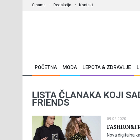
O nama
Redakcija
Kontakt
POČETNA
MODA
LEPOTA & ZDRAVLJE
L
LISTA ČLANAKA KOJI SA
FRIENDS
09.06.2020
FASHION&FR
Nova digitalna 