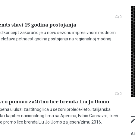
0
nds slavi 15 godina postojanja
nd koncept zakoračio je u novu sezonu impresivnom modnom
eležava petnaest godina postojanja na regionalnoj modnoj
0
ro ponovo zaštitno lice brenda Liu Jo Uomo
eha u ulozi zaštitnog lica u sezoni proleće/leto, italijanska
a i kapiten nacionalnog tima sa Apenina, Fabio Cannavro, treći
će promo lice brenda Liu Jo Uomo za jesen/zimu 2016.
Ak