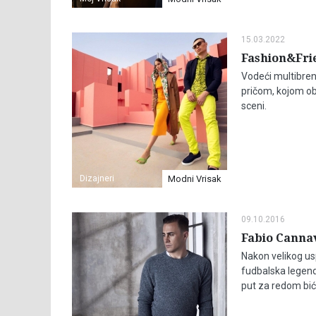
15.03.2022
Fashion&Frie
Vodeći multibre
pričom, kojom ob
sceni.
Dizajneri
Modni Vrisak
09.10.2016
Fabio Cannav
Nakon velikog usp
fudbalska legend
put za redom bi