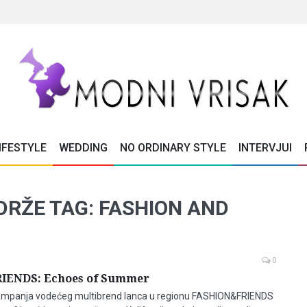
IFESTYLE
WEDDING
NO ORDINARY STYLE
INTERVJUI
DRŽE TAG: FASHION AND
0
IENDS: Echoes of Summer
kampanja vodećeg multibrend lanca u regionu FASHION&FRIENDS