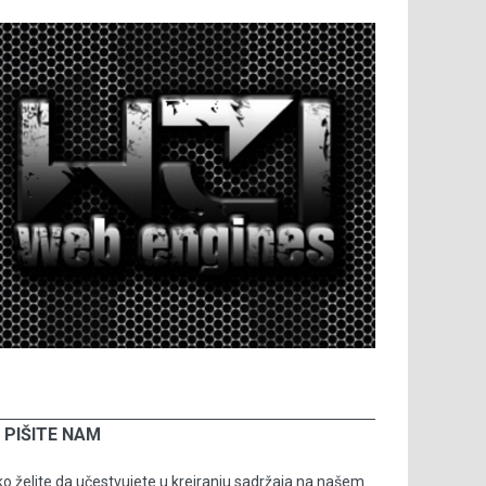
PIŠITE NAM
o želite da učestvujete u kreiranju sadržaja na našem