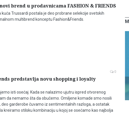
novi brend u prodavnicama FASHION & FRIENDS
uća Trussardi postala je deo probrane selekcije svetskih
onalnom multibrend konceptu Fashion&Friends.
M
0
nds predstavlja novu shopping i loyalty
jemo isti osećaj. Kada se nalazimo ujutru ispred otvorenog
 nam da nemamo šta da obučemo. Omiljene komade smo nosili
, deo garderobe čuvamo iz sentimentalnih razloga, a ostatak
 da kreiramo stilsku kombinaciju u kojoj se osećamo kao najbolja