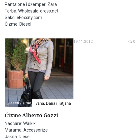
Pantalone i džemper: Zara
Torba: Wholesale-dress.net
Sako: eFoxcity.com
Čizme: Diesel
19.11.2012
0
Jesen / zima
Ivana, Dana i Tatjana
Čizme Alberto Gozzi
Naočare: Waikiki
Marama: Accessorize
Jakna: Diesel