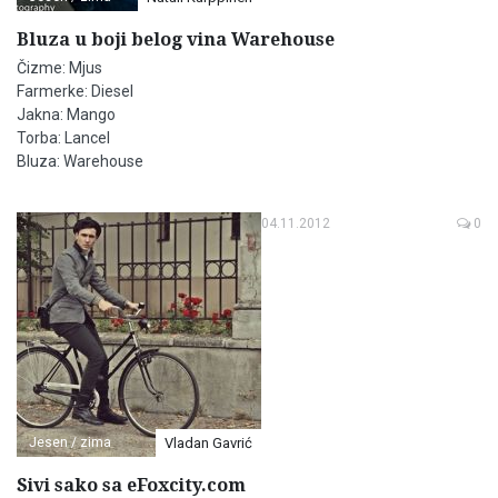
Bluza u boji belog vina Warehouse
Čizme: Mjus
Farmerke: Diesel
Jakna: Mango
Torba: Lancel
Bluza: Warehouse
04.11.2012
0
Jesen / zima
Vladan Gavrić
Sivi sako sa eFoxcity.com