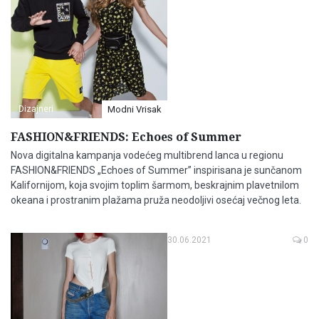
Dizajneri
Modni Vrisak
FASHION&FRIENDS: Echoes of Summer
Nova digitalna kampanja vodećeg multibrend lanca u regionu
FASHION&FRIENDS „Echoes of Summer” inspirisana je sunčanom
Kalifornijom, koja svojim toplim šarmom, beskrajnim plavetnilom
okeana i prostranim plažama pruža neodoljivi osećaj večnog leta.
30.06.2021
0