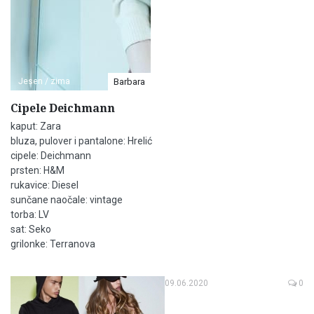
Jesen / zima
Barbara
Cipele Deichmann
kaput: Zara
bluza, pulover i pantalone: Hrelić
cipele: Deichmann
prsten: H&M
rukavice: Diesel
sunčane naočale: vintage
torba: LV
sat: Seko
grilonke: Terranova
09.06.2020
0