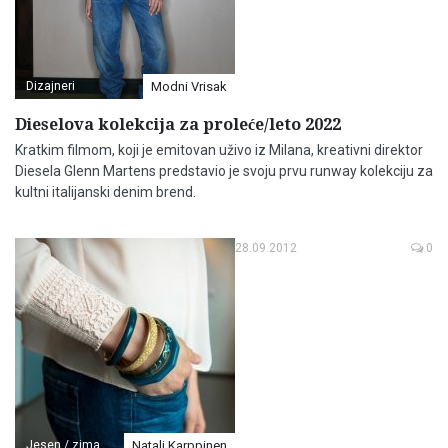
Dizajneri
Modni Vrisak
Dieselova kolekcija za proleće/leto 2022
Kratkim filmom, koji je emitovan uživo iz Milana, kreativni direktor
Diesela Glenn Martens predstavio je svoju prvu runway kolekciju za
kultni italijanski denim brend.
28.09.2012
0
Jesen / zima
Natali Karppinen