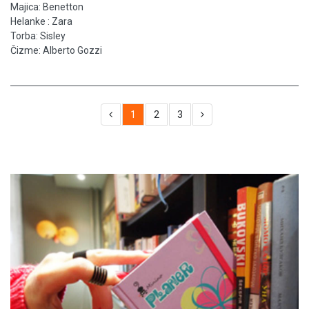
Majica: Benetton
Helanke : Zara
Torba: Sisley
Čizme: Alberto Gozzi
1
2
3