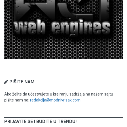
PIŠITE NAM
Ako želite da učestvujete u kreiranju sadržaja na našem sajtu
pišite nam na:
redakcija@modnivrisak.com
PRIJAVITE SE I BUDITE U TRENDU!