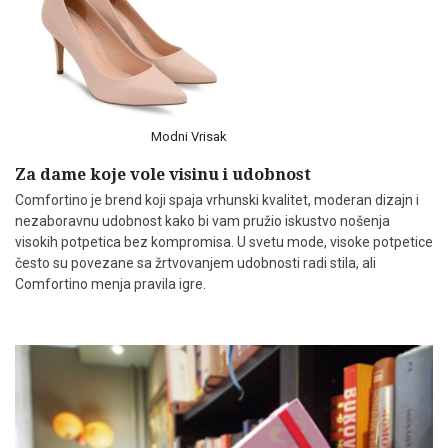
Dizajneri
Modni Vrisak
Za dame koje vole visinu i udobnost
Comfortino je brend koji spaja vrhunski kvalitet, moderan dizajn i
nezaboravnu udobnost kako bi vam pružio iskustvo nošenja
visokih potpetica bez kompromisa. U svetu mode, visoke potpetice
često su povezane sa žrtvovanjem udobnosti radi stila, ali
Comfortino menja pravila igre.