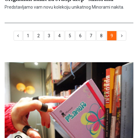
Predstavljamo vam novu kolekciju unikatnog Minorami nakita.
1
2
3
4
5
6
7
8
9