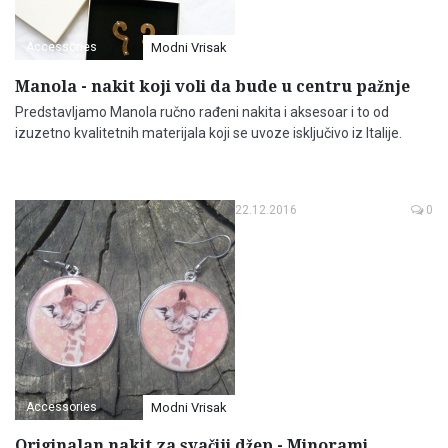
Accessories
Modni Vrisak
Manola - nakit koji voli da bude u centru pažnje
Predstavljamo Manola ručno rađeni nakita i aksesoar i to od
izuzetno kvalitetnih materijala koji se uvoze isključivo iz Italije.
22.12.2016
0
Accessories
Modni Vrisak
Originalan nakit za svačiji džep - Minorami