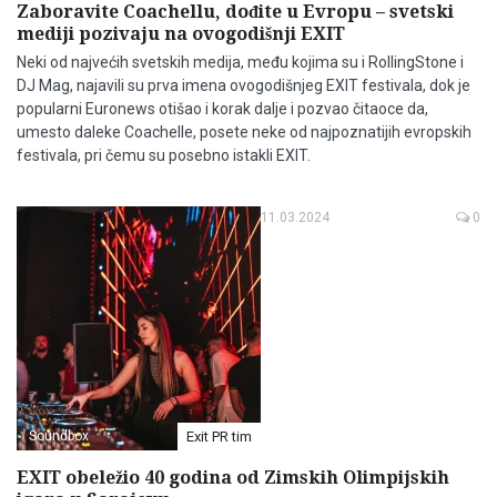
Zaboravite Coachellu, dođite u Evropu – svetski
mediji pozivaju na ovogodišnji EXIT
Neki od najvećih svetskih medija, među kojima su i RollingStone i
DJ Mag, najavili su prva imena ovogodišnjeg EXIT festivala, dok je
popularni Euronews otišao i korak dalje i pozvao čitaoce da,
umesto daleke Coachelle, posete neke od najpoznatijih evropskih
festivala, pri čemu su posebno istakli EXIT.
11.03.2024
0
Soundbox
Exit PR tim
EXIT obeležio 40 godina od Zimskih Olimpijskih