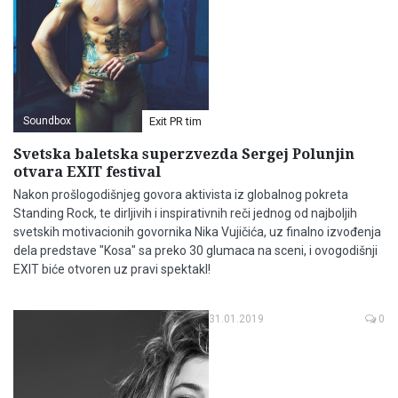
Soundbox
Exit PR tim
Svetska baletska superzvezda Sergej Polunjin
otvara EXIT festival
Nakon prošlogodišnjeg govora aktivista iz globalnog pokreta
Standing Rock, te dirljivih i inspirativnih reči jednog od najboljih
svetskih motivacionih govornika Nika Vujičića, uz finalno izvođenja
dela predstave "Kosa" sa preko 30 glumaca na sceni, i ovogodišnji
EXIT biće otvoren uz pravi spektakl!
31.01.2019
0