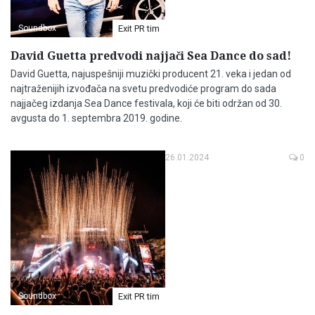
Soundbox
Exit PR tim
David Guetta predvodi najjači Sea Dance do sad!
David Guetta, najuspešniji muzički producent 21. veka i jedan od
najtraženijih izvođača na svetu predvodiće program do sada
najjačeg izdanja Sea Dance festivala, koji će biti održan od 30.
avgusta do 1. septembra 2019. godine.
26.01.2024
0
Soundbox
Exit PR tim