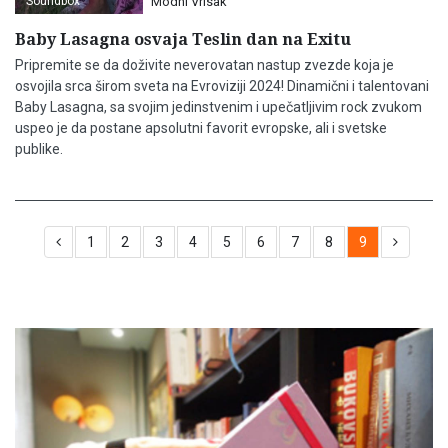
Soundbox
Modni Vrisak
Baby Lasagna osvaja Teslin dan na Exitu
Pripremite se da doživite neverovatan nastup zvezde koja je
osvojila srca širom sveta na Evroviziji 2024! Dinamični i talentovani
Baby Lasagna, sa svojim jedinstvenim i upečatljivim rock zvukom
uspeo je da postane apsolutni favorit evropske, ali i svetske
publike.
1
2
3
4
5
6
7
8
9