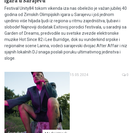
igara u Sarajevu
Festival Unity84 tokom vikenda iza nas obeležio je važan jubilej 40
godina od Zimskih Olimpijskih igara u Sarajevu i još jednom
ujedinio više hiljada ljudi iz regiona u ritmu zajedništva, ljubavi i
slobode! Najnoviji dodatak Exitovoj porodici festivala, u saradnji sa
Garden of Dreams, predvodile su svetske zvezde elektronske
muzike Hot Since 82 i Lee Burridge, dok su vunderkind srpske i
regionalne scene Lanna, vodeći sarajevski dvojac After Affair i niz
sjajnih lokalnih DJ snaga poslali poruku ultimativnog jedinstva i
sloge.
15.05.2024
0