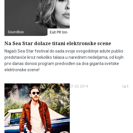
Soundbox
Exit PR tim
Na Sea Star dolaze titani elektronske scene
Najjači Sea Star festival do sada svoje ovogodišnje adute publici
predstaviće kroz nekoliko talasa u narednim nedeljama, od kojih
prvi danas donosi program predvođen sa dva giganta svetske
elektronske scene!
21.02.2019
0