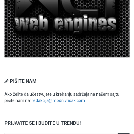
PIŠITE NAM
Ako želite da učestvujete u kreiranju sadržaja na našem sajtu
pišite nam na:
redakcija@modnivrisak.com
PRIJAVITE SE I BUDITE U TRENDU!